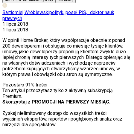
Bartłomiej Wróblewski
polityk, poseł PiS, doktor nauk
prawnych
1 lipca 2018
1 lipca 2018
W opinii Home Broker, który współpracuje obecnie z ponad
200 deweloperami i obsługuje co miesiąc tysiąc klientów,
umowy, jakie deweloperzy proponują klientom zwykle dużo
lepiej chronią interesy tych pierwszych. Dlatego opierając się
na własnych doświadczeniach i wychodząc naprzeciw
potrzebom kupujących stworzyliśmy wzorzec umowy, w
którym prawa i obowiązki obu stron są symetryczne.
Pozostało
91
% treści
Ten artykuł przeczytasz tylko z aktywną subskrypcją
Premium.
Skorzystaj z PROMOCJI NA PIERWSZY MIESIĄC.
Zyskaj nielimitowany dostęp do wszystkich treści:
wyjaśnień ekspertów, raportów i pogłębionych analiz oraz
narzędzi dla specjalistów.