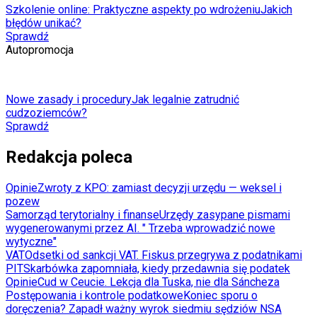
Szkolenie online: Praktyczne aspekty po wdrożeniu
Jakich
błędów unikać?
Sprawdź
Autopromocja
Nowe zasady i procedury
Jak legalnie zatrudnić
cudzoziemców?
Sprawdź
Redakcja poleca
Opinie
Zwroty z KPO: zamiast decyzji urzędu — weksel i
pozew
Samorząd terytorialny i finanse
Urzędy zasypane pismami
wygenerowanymi przez AI. " Trzeba wprowadzić nowe
wytyczne"
VAT
Odsetki od sankcji VAT. Fiskus przegrywa z podatnikami
PIT
Skarbówka zapomniała, kiedy przedawnia się podatek
Opinie
Cud w Ceucie. Lekcja dla Tuska, nie dla Sáncheza
Postępowania i kontrole podatkowe
Koniec sporu o
doręczenia? Zapadł ważny wyrok siedmiu sędziów NSA