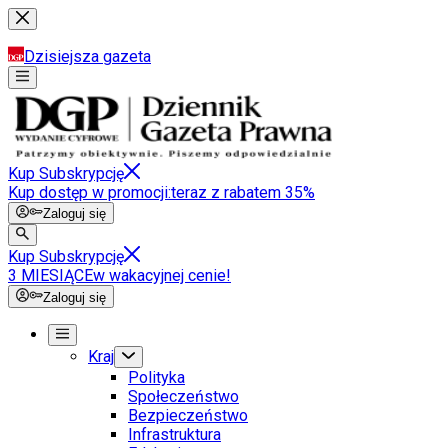
Dzisiejsza gazeta
Kup Subskrypcję
Kup dostęp w promocji:
teraz z rabatem 35%
Zaloguj się
Kup Subskrypcję
3 MIESIĄCE
w wakacyjnej cenie!
Zaloguj się
Kraj
Polityka
Społeczeństwo
Bezpieczeństwo
Infrastruktura