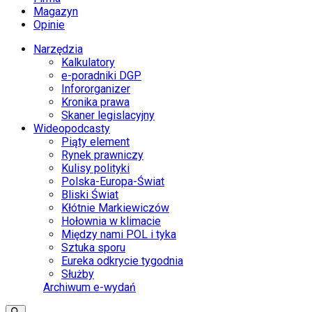
Magazyn
Opinie
Narzędzia
Kalkulatory
e-poradniki DGP
Infororganizer
Kronika prawa
Skaner legislacyjny
Wideopodcasty
Piąty element
Rynek prawniczy
Kulisy polityki
Polska-Europa-Świat
Bliski Świat
Kłótnie Markiewiczów
Hołownia w klimacie
Między nami POL i tyka
Sztuka sporu
Eureka odkrycie tygodnia
Służby
Archiwum e-wydań