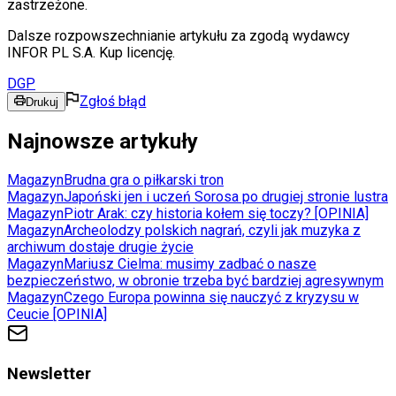
zastrzeżone.
Dalsze rozpowszechnianie artykułu za zgodą wydawcy
INFOR PL S.A. Kup licencję.
DGP
Zgłoś błąd
Drukuj
Najnowsze artykuły
Magazyn
Brudna gra o piłkarski tron
Magazyn
Japoński jen i uczeń Sorosa po drugiej stronie lustra
Magazyn
Piotr Arak: czy historia kołem się toczy? [OPINIA]
Magazyn
Archeolodzy polskich nagrań, czyli jak muzyka z
archiwum dostaje drugie życie
Magazyn
Mariusz Cielma: musimy zadbać o nasze
bezpieczeństwo, w obronie trzeba być bardziej agresywnym
Magazyn
Czego Europa powinna się nauczyć z kryzysu w
Ceucie [OPINIA]
Newsletter