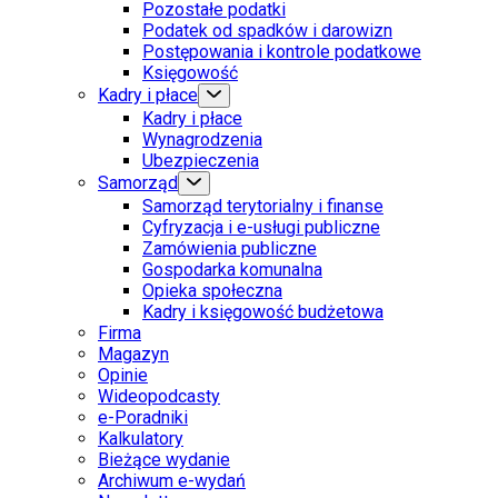
Pozostałe podatki
Podatek od spadków i darowizn
Postępowania i kontrole podatkowe
Księgowość
Kadry i płace
Kadry i płace
Wynagrodzenia
Ubezpieczenia
Samorząd
Samorząd terytorialny i finanse
Cyfryzacja i e-usługi publiczne
Zamówienia publiczne
Gospodarka komunalna
Opieka społeczna
Kadry i księgowość budżetowa
Firma
Magazyn
Opinie
Wideopodcasty
e-Poradniki
Kalkulatory
Bieżące wydanie
Archiwum e-wydań