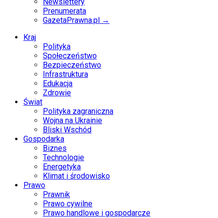
Newslettery
Prenumerata
GazetaPrawna.pl →
Kraj
Polityka
Społeczeństwo
Bezpieczeństwo
Infrastruktura
Edukacja
Zdrowie
Świat
Polityka zagraniczna
Wojna na Ukrainie
Bliski Wschód
Gospodarka
Biznes
Technologie
Energetyka
Klimat i środowisko
Prawo
Prawnik
Prawo cywilne
Prawo handlowe i gospodarcze