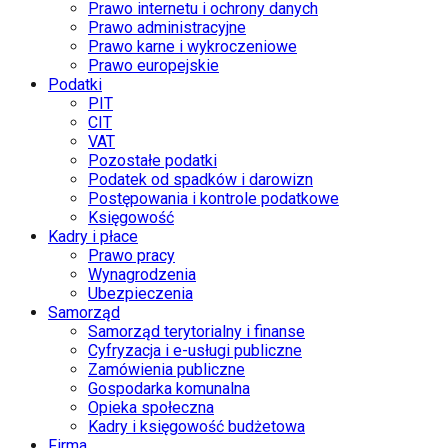
Prawo internetu i ochrony danych
Prawo administracyjne
Prawo karne i wykroczeniowe
Prawo europejskie
Podatki
PIT
CIT
VAT
Pozostałe podatki
Podatek od spadków i darowizn
Postępowania i kontrole podatkowe
Księgowość
Kadry i płace
Prawo pracy
Wynagrodzenia
Ubezpieczenia
Samorząd
Samorząd terytorialny i finanse
Cyfryzacja i e-usługi publiczne
Zamówienia publiczne
Gospodarka komunalna
Opieka społeczna
Kadry i księgowość budżetowa
Firma