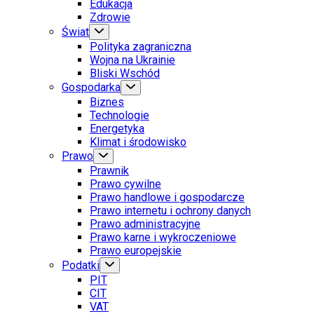
Edukacja
Zdrowie
Świat
Polityka zagraniczna
Wojna na Ukrainie
Bliski Wschód
Gospodarka
Biznes
Technologie
Energetyka
Klimat i środowisko
Prawo
Prawnik
Prawo cywilne
Prawo handlowe i gospodarcze
Prawo internetu i ochrony danych
Prawo administracyjne
Prawo karne i wykroczeniowe
Prawo europejskie
Podatki
PIT
CIT
VAT