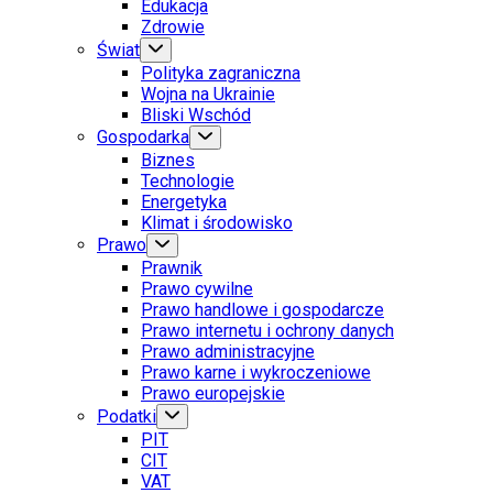
Edukacja
Zdrowie
Świat
Polityka zagraniczna
Wojna na Ukrainie
Bliski Wschód
Gospodarka
Biznes
Technologie
Energetyka
Klimat i środowisko
Prawo
Prawnik
Prawo cywilne
Prawo handlowe i gospodarcze
Prawo internetu i ochrony danych
Prawo administracyjne
Prawo karne i wykroczeniowe
Prawo europejskie
Podatki
PIT
CIT
VAT