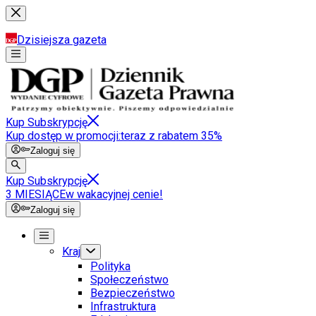
Dzisiejsza gazeta
Kup Subskrypcję
Kup dostęp w promocji:
teraz z rabatem 35%
Zaloguj się
Kup Subskrypcję
3 MIESIĄCE
w wakacyjnej cenie!
Zaloguj się
Kraj
Polityka
Społeczeństwo
Bezpieczeństwo
Infrastruktura