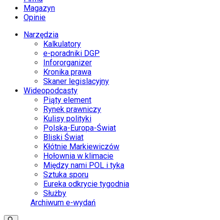
Magazyn
Opinie
Narzędzia
Kalkulatory
e-poradniki DGP
Infororganizer
Kronika prawa
Skaner legislacyjny
Wideopodcasty
Piąty element
Rynek prawniczy
Kulisy polityki
Polska-Europa-Świat
Bliski Świat
Kłótnie Markiewiczów
Hołownia w klimacie
Między nami POL i tyka
Sztuka sporu
Eureka odkrycie tygodnia
Służby
Archiwum e-wydań