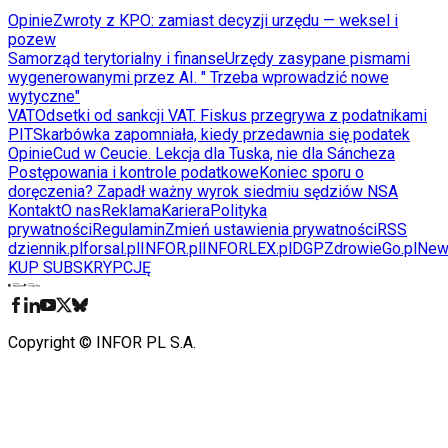
Opinie
Zwroty z KPO: zamiast decyzji urzędu — weksel i
pozew
Samorząd terytorialny i finanse
Urzędy zasypane pismami
wygenerowanymi przez AI. " Trzeba wprowadzić nowe
wytyczne"
VAT
Odsetki od sankcji VAT. Fiskus przegrywa z podatnikami
PIT
Skarbówka zapomniała, kiedy przedawnia się podatek
Opinie
Cud w Ceucie. Lekcja dla Tuska, nie dla Sáncheza
Postępowania i kontrole podatkowe
Koniec sporu o
doręczenia? Zapadł ważny wyrok siedmiu sędziów NSA
Kontakt
O nas
Reklama
Kariera
Polityka
prywatności
Regulamin
Zmień ustawienia prywatności
RSS
dziennik.pl
forsal.pl
INFOR.pl
INFORLEX.pl
DGP
ZdrowieGo.pl
New
KUP SUBSKRYPCJĘ
Pobierz w
Pobierz z
Copyright © INFOR PL S.A.