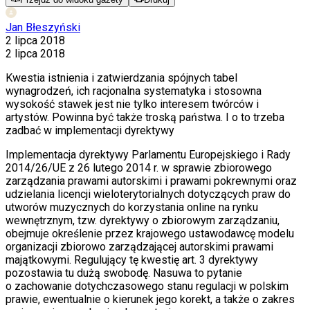
Jan Błeszyński
2 lipca 2018
2 lipca 2018
Kwestia istnienia i zatwierdzania spójnych tabel
wynagrodzeń, ich racjonalna systematyka i stosowna
wysokość stawek jest nie tylko interesem twórców i
artystów. Powinna być także troską państwa. I o to trzeba
zadbać w implementacji dyrektywy
Implementacja dyrektywy Parlamentu Europejskiego i
Rady
2014/26/UE z
26 lutego 2014 r. w
sprawie zbiorowego
zarządzania prawami autorskimi i
prawami pokrewnymi oraz
udzielania licencji wieloterytorialnych dotyczących praw do
utworów muzycznych do korzystania online na rynku
wewnętrznym, tzw. dyrektywy o
zbiorowym zarządzaniu,
obejmuje określenie przez krajowego ustawodawcę modelu
organizacji zbiorowo zarządzającej autorskimi prawami
majątkowymi. Regulujący tę kwestię art. 3 dyrektywy
pozostawia tu dużą swobodę. Nasuwa to pytanie
o
zachowanie dotychczasowego stanu regulacji w
polskim
prawie, ewentualnie o
kierunek jego korekt, a
także o
zakres