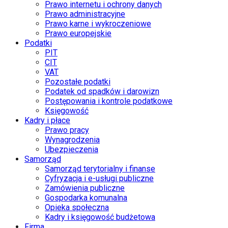
Prawo internetu i ochrony danych
Prawo administracyjne
Prawo karne i wykroczeniowe
Prawo europejskie
Podatki
PIT
CIT
VAT
Pozostałe podatki
Podatek od spadków i darowizn
Postępowania i kontrole podatkowe
Księgowość
Kadry i płace
Prawo pracy
Wynagrodzenia
Ubezpieczenia
Samorząd
Samorząd terytorialny i finanse
Cyfryzacja i e-usługi publiczne
Zamówienia publiczne
Gospodarka komunalna
Opieka społeczna
Kadry i księgowość budżetowa
Firma