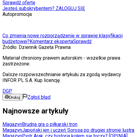
Sprawdź ofertę
Jesteś subskrybentem? ZALOGUJ SIĘ
Autopromocja
Co zmienia nowe rozporządzenie w sprawie klasyfikacji
budżetowej?
Komentarz eksperta
Sprawdź
Źródło:
Dziennik Gazeta Prawna
Materiał chroniony prawem autorskim - wszelkie prawa
zastrzeżone.
Dalsze rozpowszechnianie artykułu za zgodą wydawcy
INFOR PL S.A. Kup licencję.
DGP
Zgłoś błąd
Drukuj
Najnowsze artykuły
Magazyn
Brudna gra o piłkarski tron
Magazyn
Japoński jen i uczeń Sorosa po drugiej stronie lustra
Magazyn
Piotr Arak: czy historia kołem się toczy? [OPINIA]