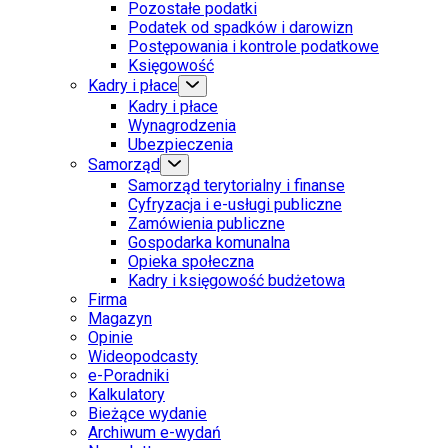
Pozostałe podatki
Podatek od spadków i darowizn
Postępowania i kontrole podatkowe
Księgowość
Kadry i płace
Kadry i płace
Wynagrodzenia
Ubezpieczenia
Samorząd
Samorząd terytorialny i finanse
Cyfryzacja i e-usługi publiczne
Zamówienia publiczne
Gospodarka komunalna
Opieka społeczna
Kadry i księgowość budżetowa
Firma
Magazyn
Opinie
Wideopodcasty
e-Poradniki
Kalkulatory
Bieżące wydanie
Archiwum e-wydań