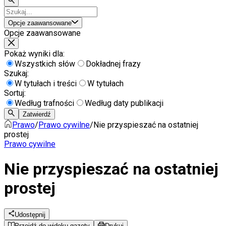
Opcje zaawansowane
Opcje zaawansowane
Pokaż wyniki dla:
Wszystkich słów
Dokładnej frazy
Szukaj:
W tytułach i treści
W tytułach
Sortuj:
Według trafności
Według daty publikacji
Zatwierdź
Prawo
/
Prawo cywilne
/
Nie przyspieszać na ostatniej
prostej
Prawo cywilne
Nie przyspieszać na ostatniej
prostej
Udostępnij
Przejdź do widoku gazety
Drukuj