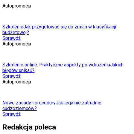
Autopromocja
Szkolenie
Jak przygotować się do zmian w klasyfikacji
budżetowej?
Sprawdź
Autopromocja
Szkolenie online: Praktyczne aspekty po wdrożeniu
Jakich
błędów unikać?
Sprawdź
Autopromocja
Nowe zasady i procedury
Jak legalnie zatrudnić
cudzoziemców?
Sprawdź
Redakcja poleca