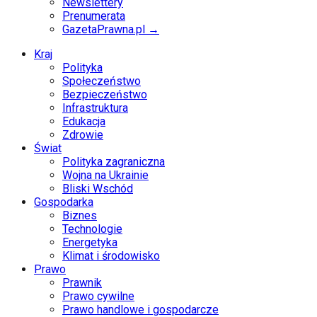
Newslettery
Prenumerata
GazetaPrawna.pl →
Kraj
Polityka
Społeczeństwo
Bezpieczeństwo
Infrastruktura
Edukacja
Zdrowie
Świat
Polityka zagraniczna
Wojna na Ukrainie
Bliski Wschód
Gospodarka
Biznes
Technologie
Energetyka
Klimat i środowisko
Prawo
Prawnik
Prawo cywilne
Prawo handlowe i gospodarcze