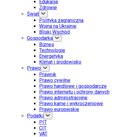
Edukacja
Zdrowie
Świat
Polityka zagraniczna
Wojna na Ukrainie
Bliski Wschód
Gospodarka
Biznes
Technologie
Energetyka
Klimat i środowisko
Prawo
Prawnik
Prawo cywilne
Prawo handlowe i gospodarcze
Prawo internetu i ochrony danych
Prawo administracyjne
Prawo karne i wykroczeniowe
Prawo europejskie
Podatki
PIT
CIT
VAT