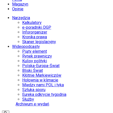
Magazyn
Opinie
Narzędzia
Kalkulatory
e-poradniki DGP
Infororganizer
Kronika prawa
Skaner legislacyjny
Wideopodcasty
Piąty element
Rynek prawniczy
Kulisy polityki
Polska-Europa-Świat
Bliski Świat
Kłótnie Markiewiczów
Hołownia w klimacie
Między nami POL i tyka
Sztuka sporu
Eureka odkrycie tygodnia
Służby
Archiwum e-wydań