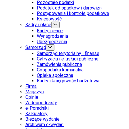
Pozostałe podatki
Podatek od spadków i darowizn
Postępowania i kontrole podatkowe
Księgowość
Kadry i płace
Kadry i płace
Wynagrodzenia
Ubezpieczenia
Samorząd
Samorząd terytorialny i finanse
Cyfryzacja i e-usługi publiczne
Zamówienia publiczne
Gospodarka komunalna
Opieka społeczna
Kadry i księgowość budżetowa
Firma
Magazyn
Opinie
Wideopodcasty
e-Poradniki
Kalkulatory
Bieżące wydanie
Archiwum e-wydań