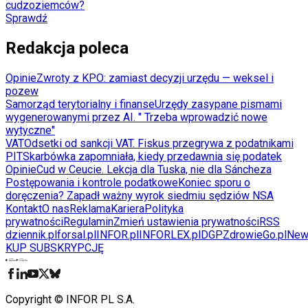
cudzoziemców?
Sprawdź
Redakcja poleca
Opinie
Zwroty z KPO: zamiast decyzji urzędu — weksel i
pozew
Samorząd terytorialny i finanse
Urzędy zasypane pismami
wygenerowanymi przez AI. " Trzeba wprowadzić nowe
wytyczne"
VAT
Odsetki od sankcji VAT. Fiskus przegrywa z podatnikami
PIT
Skarbówka zapomniała, kiedy przedawnia się podatek
Opinie
Cud w Ceucie. Lekcja dla Tuska, nie dla Sáncheza
Postępowania i kontrole podatkowe
Koniec sporu o
doręczenia? Zapadł ważny wyrok siedmiu sędziów NSA
Kontakt
O nas
Reklama
Kariera
Polityka
prywatności
Regulamin
Zmień ustawienia prywatności
RSS
dziennik.pl
forsal.pl
INFOR.pl
INFORLEX.pl
DGP
ZdrowieGo.pl
New
KUP SUBSKRYPCJĘ
Pobierz w
Pobierz z
Copyright © INFOR PL S.A.