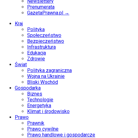
Newslettery
Prenumerata
GazetaPrawna.pl →
Kraj
Polityka
Społeczeństwo
Bezpieczeństwo
Infrastruktura
Edukacja
Zdrowie
Świat
Polityka zagraniczna
Wojna na Ukrainie
Bliski Wschód
Gospodarka
Biznes
Technologie
Energetyka
Klimat i środowisko
Prawo
Prawnik
Prawo cywilne
Prawo handlowe i gospodarcze