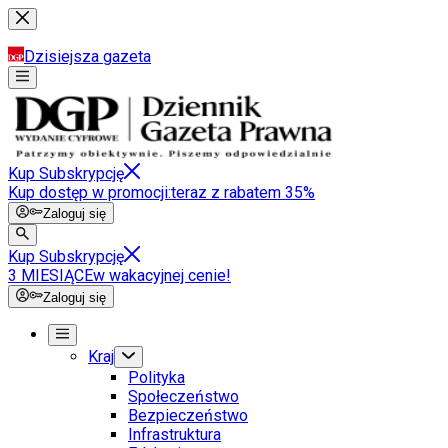
Dzisiejsza gazeta
Kup Subskrypcję
Kup dostęp w promocji:
teraz z rabatem 35%
Zaloguj się
Kup Subskrypcję
3 MIESIĄCE
w wakacyjnej cenie!
Zaloguj się
Kraj
Polityka
Społeczeństwo
Bezpieczeństwo
Infrastruktura