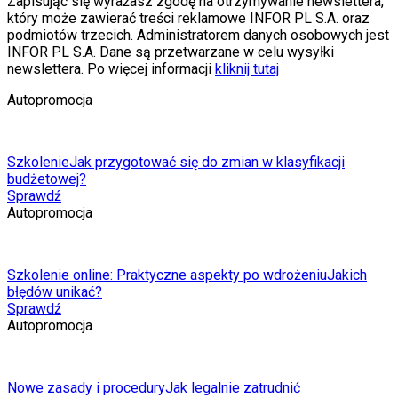
Zapisując się wyrażasz zgodę na otrzymywanie newslettera,
który może zawierać treści reklamowe INFOR PL S.A. oraz
podmiotów trzecich. Administratorem danych osobowych jest
INFOR PL S.A. Dane są przetwarzane w celu wysyłki
newslettera. Po więcej informacji
kliknij tutaj
Autopromocja
Szkolenie
Jak przygotować się do zmian w klasyfikacji
budżetowej?
Sprawdź
Autopromocja
Szkolenie online: Praktyczne aspekty po wdrożeniu
Jakich
błędów unikać?
Sprawdź
Autopromocja
Nowe zasady i procedury
Jak legalnie zatrudnić