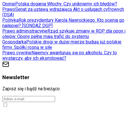
Opinie
Polska dogania Włochy. Czy unikniemy ich błędów?
Prawo
Senat za ustawą wdrażającą Akt o usługach cyfrowych
(DSA)
Polityka
Rok prezydentury Karola Nawrockiego. Kto ocenia go
najlepiej? [SONDAŻ DGP]
Prawo administracyjne
Rząd szykuje zmiany w ROP dla opon i
olejów. Opony pełne mają trafić do systemu
Gospodarka
Polskie drogi w dużej mierze budują już polskie
firmy. Spółki rosną w siłę
Prawo cywilne
Najemcy awanturują się po alkoholu. Czy to
wystarczy, aby ich eksmitować?
Newsletter
Zapisz się i bądź na bieżąco