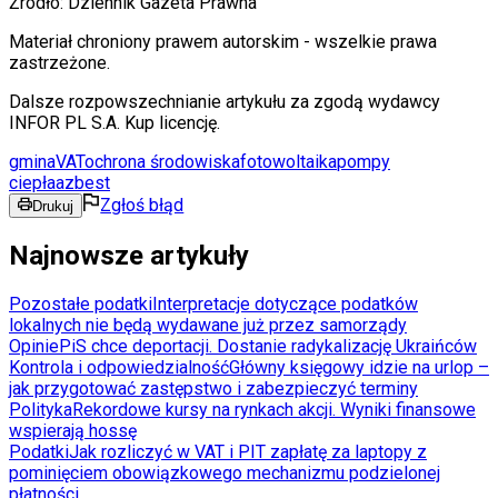
Źródło:
Dziennik Gazeta Prawna
Materiał chroniony prawem autorskim - wszelkie prawa
zastrzeżone.
Dalsze rozpowszechnianie artykułu za zgodą wydawcy
INFOR PL S.A. Kup licencję.
gmina
VAT
ochrona środowiska
fotowoltaika
pompy
ciepła
azbest
Zgłoś błąd
Drukuj
Najnowsze artykuły
Pozostałe podatki
Interpretacje dotyczące podatków
lokalnych nie będą wydawane już przez samorządy
Opinie
PiS chce deportacji. Dostanie radykalizację Ukraińców
Kontrola i odpowiedzialność
Główny księgowy idzie na urlop –
jak przygotować zastępstwo i zabezpieczyć terminy
Polityka
Rekordowe kursy na rynkach akcji. Wyniki finansowe
wspierają hossę
Podatki
Jak rozliczyć w VAT i PIT zapłatę za laptopy z
pominięciem obowiązkowego mechanizmu podzielonej
płatności