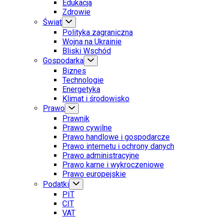
Edukacja
Zdrowie
Świat
Polityka zagraniczna
Wojna na Ukrainie
Bliski Wschód
Gospodarka
Biznes
Technologie
Energetyka
Klimat i środowisko
Prawo
Prawnik
Prawo cywilne
Prawo handlowe i gospodarcze
Prawo internetu i ochrony danych
Prawo administracyjne
Prawo karne i wykroczeniowe
Prawo europejskie
Podatki
PIT
CIT
VAT