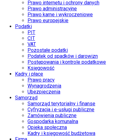
Prawo internetu i ochrony danych
Prawo administracyjne
Prawo karne i wykroczeniowe
Prawo europejskie
Podatki
PIT
CIT
VAT
Pozostałe podatki
Podatek od spadków i darowizn
Postępowania i kontrole podatkowe
Księgowość
Kadry i płace
Prawo pracy
Wynagrodzenia
Ubezpieczenia
Samorząd
Samorząd terytorialny i finanse
Cyfryzacja i e-usługi publiczne
Zamówienia publiczne
Gospodarka komunalna
Opieka społeczna
Kadry i księgowość budżetowa
Firma