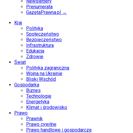
Newslettery
Prenumerata
GazetaPrawna.pl →
Kraj
Polityka
Społeczeństwo
Bezpieczeństwo
Infrastruktura
Edukacja
Zdrowie
Świat
Polityka zagraniczna
Wojna na Ukrainie
Bliski Wschód
Gospodarka
Biznes
Technologie
Energetyka
Klimat i środowisko
Prawo
Prawnik
Prawo cywilne
Prawo handlowe i gospodarcze