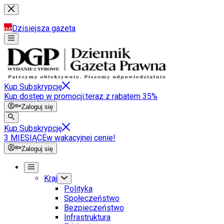
Dzisiejsza gazeta
Kup Subskrypcję
Kup dostęp w promocji:
teraz z rabatem 35%
Zaloguj się
Kup Subskrypcję
3 MIESIĄCE
w wakacyjnej cenie!
Zaloguj się
Kraj
Polityka
Społeczeństwo
Bezpieczeństwo
Infrastruktura