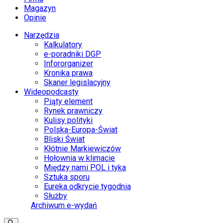
Magazyn
Opinie
Narzędzia
Kalkulatory
e-poradniki DGP
Infororganizer
Kronika prawa
Skaner legislacyjny
Wideopodcasty
Piąty element
Rynek prawniczy
Kulisy polityki
Polska-Europa-Świat
Bliski Świat
Kłótnie Markiewiczów
Hołownia w klimacie
Między nami POL i tyka
Sztuka sporu
Eureka odkrycie tygodnia
Służby
Archiwum e-wydań