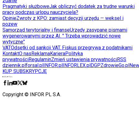
zdanie
Pragmatyki służbowe
Jak obliczyć dodatek za trudne warunki
pracy podczas urlopu nauczyciela?
Opinie
Zwroty z KPO: zamiast decyzji urzędu — weksel i
pozew
Samorząd terytorialny i finanse
Urzędy zasypane pismami
wygenerowanymi przez AI. " Trzeba wprowadzić nowe
wytyczne"
VAT
Odsetki od sankcji VAT. Fiskus przegrywa z podatnikami
Kontakt
O nas
Reklama
Kariera
Polityka
prywatności
Regulamin
Zmień ustawienia prywatności
RSS
dziennik.pl
forsal.pl
INFOR.pl
INFORLEX.pl
DGP
ZdrowieGo.pl
New
KUP SUBSKRYPCJĘ
Pobierz w
Pobierz z
Copyright © INFOR PL S.A.