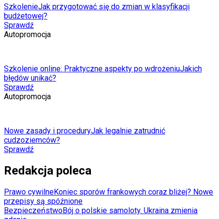
Szkolenie
Jak przygotować się do zmian w klasyfikacji
budżetowej?
Sprawdź
Autopromocja
Szkolenie online: Praktyczne aspekty po wdrożeniu
Jakich
błędów unikać?
Sprawdź
Autopromocja
Nowe zasady i procedury
Jak legalnie zatrudnić
cudzoziemców?
Sprawdź
Redakcja poleca
Prawo cywilne
Koniec sporów frankowych coraz bliżej? Nowe
przepisy są spóźnione
Bezpieczeństwo
Bój o polskie samoloty. Ukraina zmienia