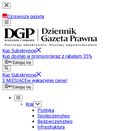
Dzisiejsza gazeta
Kup Subskrypcję
Kup dostęp w promocji:
teraz z rabatem 35%
Zaloguj się
Kup Subskrypcję
3 MIESIĄCE
w wakacyjnej cenie!
Zaloguj się
Kraj
Polityka
Społeczeństwo
Bezpieczeństwo
Infrastruktura