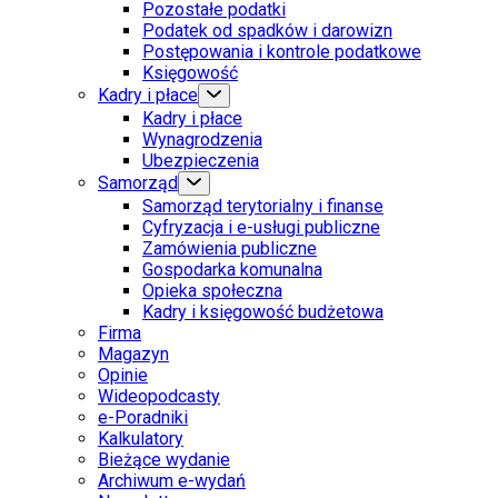
Pozostałe podatki
Podatek od spadków i darowizn
Postępowania i kontrole podatkowe
Księgowość
Kadry i płace
Kadry i płace
Wynagrodzenia
Ubezpieczenia
Samorząd
Samorząd terytorialny i finanse
Cyfryzacja i e-usługi publiczne
Zamówienia publiczne
Gospodarka komunalna
Opieka społeczna
Kadry i księgowość budżetowa
Firma
Magazyn
Opinie
Wideopodcasty
e-Poradniki
Kalkulatory
Bieżące wydanie
Archiwum e-wydań