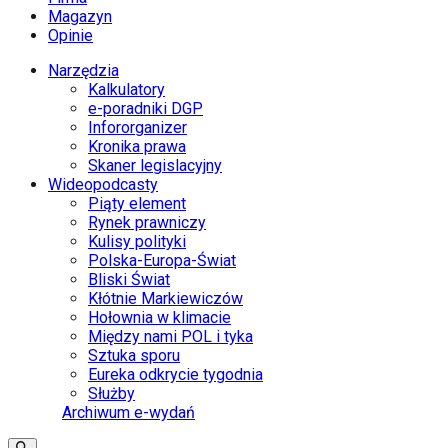
Magazyn
Opinie
Narzędzia
Kalkulatory
e-poradniki DGP
Infororganizer
Kronika prawa
Skaner legislacyjny
Wideopodcasty
Piąty element
Rynek prawniczy
Kulisy polityki
Polska-Europa-Świat
Bliski Świat
Kłótnie Markiewiczów
Hołownia w klimacie
Między nami POL i tyka
Sztuka sporu
Eureka odkrycie tygodnia
Służby
Archiwum e-wydań