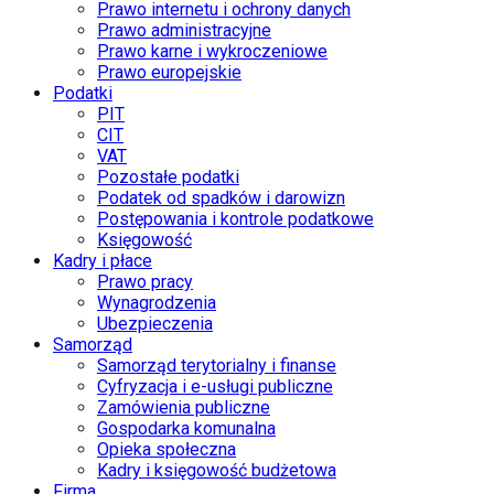
Prawo internetu i ochrony danych
Prawo administracyjne
Prawo karne i wykroczeniowe
Prawo europejskie
Podatki
PIT
CIT
VAT
Pozostałe podatki
Podatek od spadków i darowizn
Postępowania i kontrole podatkowe
Księgowość
Kadry i płace
Prawo pracy
Wynagrodzenia
Ubezpieczenia
Samorząd
Samorząd terytorialny i finanse
Cyfryzacja i e-usługi publiczne
Zamówienia publiczne
Gospodarka komunalna
Opieka społeczna
Kadry i księgowość budżetowa
Firma