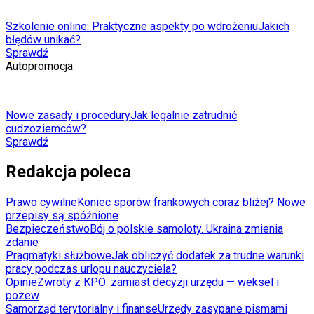
Szkolenie online: Praktyczne aspekty po wdrożeniu
Jakich
błędów unikać?
Sprawdź
Autopromocja
Nowe zasady i procedury
Jak legalnie zatrudnić
cudzoziemców?
Sprawdź
Redakcja poleca
Prawo cywilne
Koniec sporów frankowych coraz bliżej? Nowe
przepisy są spóźnione
Bezpieczeństwo
Bój o polskie samoloty. Ukraina zmienia
zdanie
Pragmatyki służbowe
Jak obliczyć dodatek za trudne warunki
pracy podczas urlopu nauczyciela?
Opinie
Zwroty z KPO: zamiast decyzji urzędu — weksel i
pozew
Samorząd terytorialny i finanse
Urzędy zasypane pismami