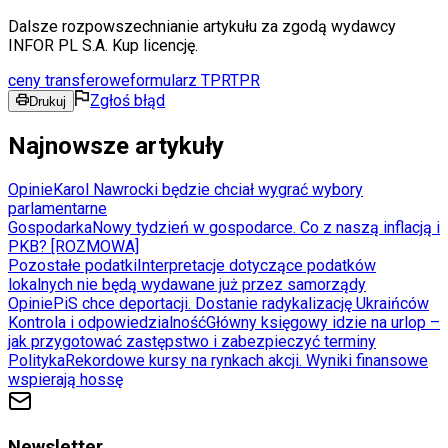
Dalsze rozpowszechnianie artykułu za zgodą wydawcy
INFOR PL S.A. Kup licencję.
ceny transferowe
formularz TPR
TPR
Zgłoś błąd
Drukuj
Najnowsze artykuły
Opinie
Karol Nawrocki będzie chciał wygrać wybory
parlamentarne
Gospodarka
Nowy tydzień w gospodarce. Co z naszą inflacją i
PKB? [ROZMOWA]
Pozostałe podatki
Interpretacje dotyczące podatków
lokalnych nie będą wydawane już przez samorządy
Opinie
PiS chce deportacji. Dostanie radykalizację Ukraińców
Kontrola i odpowiedzialność
Główny księgowy idzie na urlop –
jak przygotować zastępstwo i zabezpieczyć terminy
Polityka
Rekordowe kursy na rynkach akcji. Wyniki finansowe
wspierają hossę
Newsletter