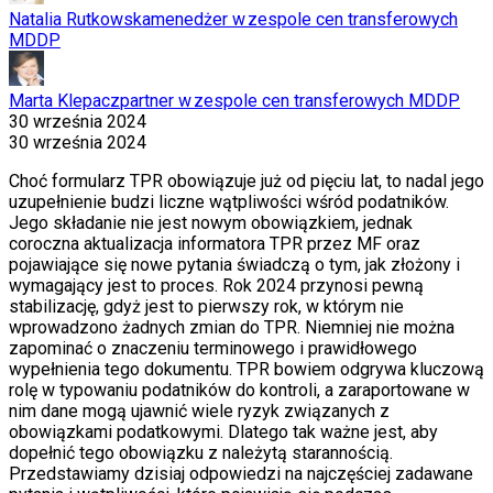
Natalia Rutkowska
menedżer w zespole cen transferowych
MDDP
Marta Klepacz
partner w zespole cen transferowych MDDP
30 września 2024
30 września 2024
Choć formularz TPR obowiązuje już od pięciu lat, to nadal jego
uzupełnienie budzi liczne wątpliwości wśród podatników.
Jego składanie nie jest nowym obowiązkiem, jednak
coroczna aktualizacja informatora TPR przez MF oraz
pojawiające się nowe pytania świadczą o tym, jak złożony i
wymagający jest to proces. Rok 2024 przynosi pewną
stabilizację, gdyż jest to pierwszy rok, w którym nie
wprowadzono żadnych zmian do TPR. Niemniej nie można
zapominać o znaczeniu terminowego i prawidłowego
wypełnienia tego dokumentu. TPR bowiem odgrywa kluczową
rolę w typowaniu podatników do kontroli, a zaraportowane w
nim dane mogą ujawnić wiele ryzyk związanych z
obowiązkami podatkowymi. Dlatego tak ważne jest, aby
dopełnić tego obowiązku z należytą starannością.
Przedstawiamy dzisiaj odpowiedzi na najczęściej zadawane