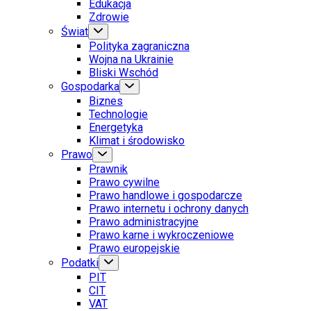
Edukacja
Zdrowie
Świat
Polityka zagraniczna
Wojna na Ukrainie
Bliski Wschód
Gospodarka
Biznes
Technologie
Energetyka
Klimat i środowisko
Prawo
Prawnik
Prawo cywilne
Prawo handlowe i gospodarcze
Prawo internetu i ochrony danych
Prawo administracyjne
Prawo karne i wykroczeniowe
Prawo europejskie
Podatki
PIT
CIT
VAT