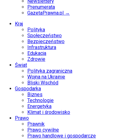
Newslettery
Prenumerata
GazetaPrawna.pl →
Kraj
Polityka
Społeczeństwo
Bezpieczeństwo
Infrastruktura
Edukacja
Zdrowie
Świat
Polityka zagraniczna
Wojna na Ukrainie
Bliski Wschód
Gospodarka
Biznes
Technologie
Energetyka
Klimat i środowisko
Prawo
Prawnik
Prawo cywilne
Prawo handlowe i gospodarcze