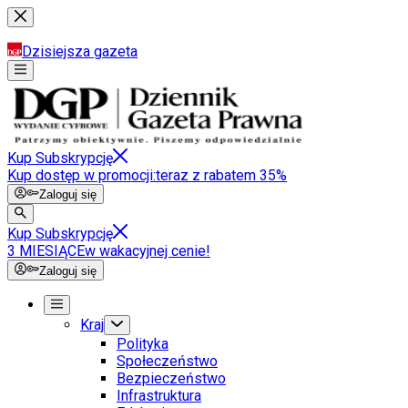
Dzisiejsza gazeta
Kup Subskrypcję
Kup dostęp w promocji:
teraz z rabatem 35%
Zaloguj się
Kup Subskrypcję
3 MIESIĄCE
w wakacyjnej cenie!
Zaloguj się
Kraj
Polityka
Społeczeństwo
Bezpieczeństwo
Infrastruktura