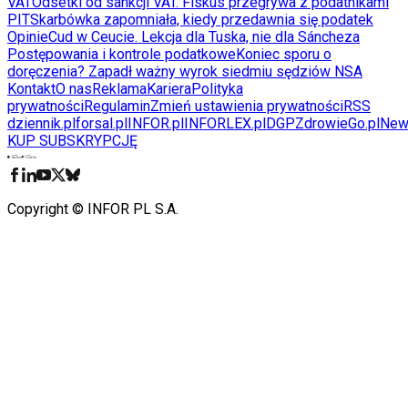
VAT
Odsetki od sankcji VAT. Fiskus przegrywa z podatnikami
PIT
Skarbówka zapomniała, kiedy przedawnia się podatek
Opinie
Cud w Ceucie. Lekcja dla Tuska, nie dla Sáncheza
Postępowania i kontrole podatkowe
Koniec sporu o
doręczenia? Zapadł ważny wyrok siedmiu sędziów NSA
Kontakt
O nas
Reklama
Kariera
Polityka
prywatności
Regulamin
Zmień ustawienia prywatności
RSS
dziennik.pl
forsal.pl
INFOR.pl
INFORLEX.pl
DGP
ZdrowieGo.pl
New
KUP SUBSKRYPCJĘ
Pobierz w
Pobierz z
Copyright © INFOR PL S.A.