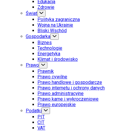
Edukacja
Zdrowie
Świat
Polityka zagraniczna
Wojna na Ukrainie
Bliski Wschód
Gospodarka
Biznes
Technologie
Energetyka
Klimat i środowisko
Prawo
Prawnik
Prawo cywilne
Prawo handlowe i gospodarcze
Prawo internetu i ochrony danych
Prawo administracyjne
Prawo karne i wykroczeniowe
Prawo europejskie
Podatki
PIT
CIT
VAT