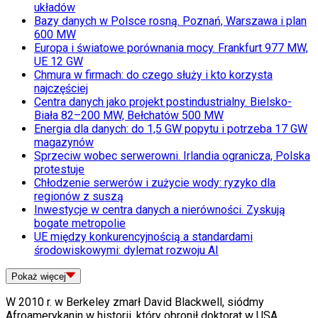
układów
Bazy danych w Polsce rosną. Poznań, Warszawa i plan
600 MW
Europa i światowe porównania mocy. Frankfurt 977 MW,
UE 12 GW
Chmura w firmach: do czego służy i kto korzysta
najczęściej
Centra danych jako projekt postindustrialny. Bielsko-
Biała 82–200 MW, Bełchatów 500 MW
Energia dla danych: do 1,5 GW popytu i potrzeba 17 GW
magazynów
Sprzeciw wobec serwerowni. Irlandia ogranicza, Polska
protestuje
Chłodzenie serwerów i zużycie wody: ryzyko dla
regionów z suszą
Inwestycje w centra danych a nierówności. Zyskują
bogate metropolie
UE między konkurencyjnością a standardami
środowiskowymi: dylemat rozwoju AI
Pokaż
więcej
W 2010 r. w Berkeley zmarł David Blackwell, siódmy
Afroamerykanin w historii, który obronił doktorat w USA.