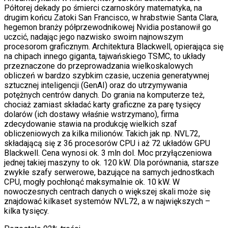
Półtorej dekady po śmierci czarnoskóry matematyka, na
drugim końcu Zatoki San Francisco, w hrabstwie Santa Clara,
hegemon branży półprzewodnikowej Nvidia postanowił go
uczcić, nadając jego nazwisko swoim najnowszym
procesorom graficznym. Architektura Blackwell, opierająca się
na chipach innego giganta, tajwańskiego TSMC, to układy
przeznaczone do przeprowadzania wielkoskalowych
obliczeń w bardzo szybkim czasie, uczenia generatywnej
sztucznej inteligencji (GenAI) oraz do utrzymywania
potężnych centrów danych. Do grania na komputerze też,
chociaż zamiast składać karty graficzne za parę tysięcy
dolarów (ich dostawy właśnie wstrzymano), firma
zdecydowanie stawia na produkcję wielkich szaf
obliczeniowych za kilka milionów. Takich jak np. NVL72,
składającą się z 36 procesorów CPU i aż 72 układów GPU
Blackwell. Cena wynosi ok. 3 mln dol. Moc przyłączeniowa
jednej takiej maszyny to ok. 120 kW. Dla porównania, starsze
zwykłe szafy serwerowe, bazujące na samych jednostkach
CPU, mogły pochłonąć maksymalnie ok. 10 kW. W
nowoczesnych centrach danych o większej skali może się
znajdować kilkaset systemów NVL72, a w największych –
kilka tysięcy.