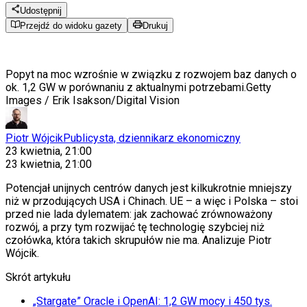
Udostępnij
Przejdź do widoku gazety
Drukuj
Popyt na moc wzrośnie w związku z rozwojem baz danych o
ok. 1,2 GW w porównaniu z aktualnymi potrzebami.
Getty
Images / Erik Isakson/Digital Vision
Piotr Wójcik
Publicysta, dziennikarz ekonomiczny
23 kwietnia, 21:00
23 kwietnia, 21:00
Potencjał unijnych centrów danych jest kilkukrotnie mniejszy
niż w przodujących USA i Chinach. UE – a więc i Polska – stoi
przed nie lada dylematem: jak zachować zrównoważony
rozwój, a przy tym rozwijać tę technologię szybciej niż
czołówka, która takich skrupułów nie ma. Analizuje Piotr
Wójcik.
Skrót artykułu
„Stargate” Oracle i OpenAI: 1,2 GW mocy i 450 tys.