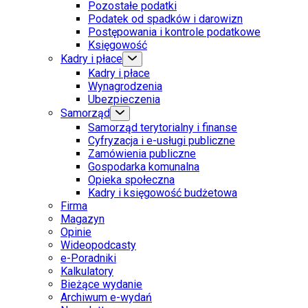
Pozostałe podatki
Podatek od spadków i darowizn
Postępowania i kontrole podatkowe
Księgowość
Kadry i płace
Kadry i płace
Wynagrodzenia
Ubezpieczenia
Samorząd
Samorząd terytorialny i finanse
Cyfryzacja i e-usługi publiczne
Zamówienia publiczne
Gospodarka komunalna
Opieka społeczna
Kadry i księgowość budżetowa
Firma
Magazyn
Opinie
Wideopodcasty
e-Poradniki
Kalkulatory
Bieżące wydanie
Archiwum e-wydań