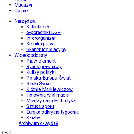
Magazyn
Opinie
Narzędzia
Kalkulatory
e-poradniki DGP
Infororganizer
Kronika prawa
Skaner legislacyjny
Wideopodcasty
Piąty element
Rynek prawniczy
Kulisy polityki
Polska-Europa-Świat
Bliski Świat
Kłótnie Markiewiczów
Hołownia w klimacie
Między nami POL i tyka
Sztuka sporu
Eureka odkrycie tygodnia
Służby
Archiwum e-wydań