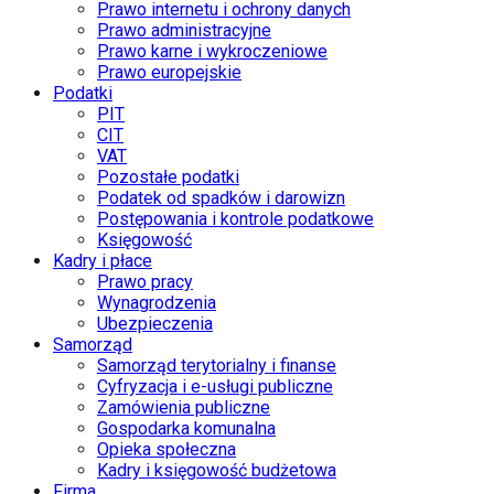
Prawo internetu i ochrony danych
Prawo administracyjne
Prawo karne i wykroczeniowe
Prawo europejskie
Podatki
PIT
CIT
VAT
Pozostałe podatki
Podatek od spadków i darowizn
Postępowania i kontrole podatkowe
Księgowość
Kadry i płace
Prawo pracy
Wynagrodzenia
Ubezpieczenia
Samorząd
Samorząd terytorialny i finanse
Cyfryzacja i e-usługi publiczne
Zamówienia publiczne
Gospodarka komunalna
Opieka społeczna
Kadry i księgowość budżetowa
Firma