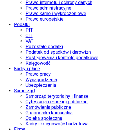
Prawo internetu i ochrony danych
Prawo administracyjne
Prawo karne i wykroczeniowe
Prawo europejskie
Podatki
PIT
CIT
VAT
Pozostałe podatki
Podatek od spadków i darowizn
Postępowania i kontrole podatkowe
Księgowość
Kadry i płace
Prawo pracy
Wynagrodzenia
Ubezpieczenia
Samorząd
Samorząd terytorialny i finanse
Cyfryzacja i e-usługi publiczne
Zamówienia publiczne
Gospodarka komunalna
Opieka społeczna
Kadry i księgowość budżetowa
Firma