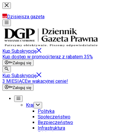
Dzisiejsza gazeta
Kup Subskrypcję
Kup dostęp w promocji:
teraz z rabatem 35%
Zaloguj się
Kup Subskrypcję
3 MIESIĄCE
w wakacyjnej cenie!
Zaloguj się
Kraj
Polityka
Społeczeństwo
Bezpieczeństwo
Infrastruktura