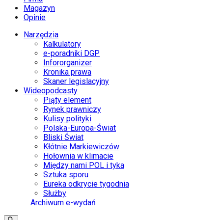
Magazyn
Opinie
Narzędzia
Kalkulatory
e-poradniki DGP
Infororganizer
Kronika prawa
Skaner legislacyjny
Wideopodcasty
Piąty element
Rynek prawniczy
Kulisy polityki
Polska-Europa-Świat
Bliski Świat
Kłótnie Markiewiczów
Hołownia w klimacie
Między nami POL i tyka
Sztuka sporu
Eureka odkrycie tygodnia
Służby
Archiwum e-wydań