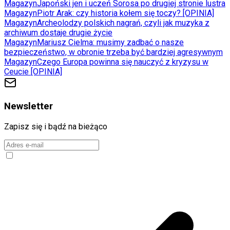
Magazyn
Japoński jen i uczeń Sorosa po drugiej stronie lustra
Magazyn
Piotr Arak: czy historia kołem się toczy? [OPINIA]
Magazyn
Archeolodzy polskich nagrań, czyli jak muzyka z
archiwum dostaje drugie życie
Magazyn
Mariusz Cielma: musimy zadbać o nasze
bezpieczeństwo, w obronie trzeba być bardziej agresywnym
Magazyn
Czego Europa powinna się nauczyć z kryzysu w
Ceucie [OPINIA]
Newsletter
Zapisz się i bądź na bieżąco