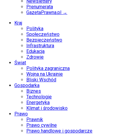
Newslettery
Prenumerata
GazetaPrawna.pl →
Kraj
Polityka
Społeczeństwo
Bezpieczeństwo
Infrastruktura
Edukacja
Zdrowie
Świat
Polityka zagraniczna
Wojna na Ukrainie
Bliski Wschód
Gospodarka
Biznes
Technologie
Energetyka
Klimat i środowisko
Prawo
Prawnik
Prawo cywilne
Prawo handlowe i gospodarcze