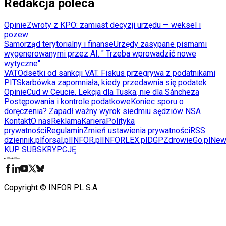
Redakcja poleca
Opinie
Zwroty z KPO: zamiast decyzji urzędu — weksel i
pozew
Samorząd terytorialny i finanse
Urzędy zasypane pismami
wygenerowanymi przez AI. " Trzeba wprowadzić nowe
wytyczne"
VAT
Odsetki od sankcji VAT. Fiskus przegrywa z podatnikami
PIT
Skarbówka zapomniała, kiedy przedawnia się podatek
Opinie
Cud w Ceucie. Lekcja dla Tuska, nie dla Sáncheza
Postępowania i kontrole podatkowe
Koniec sporu o
doręczenia? Zapadł ważny wyrok siedmiu sędziów NSA
Kontakt
O nas
Reklama
Kariera
Polityka
prywatności
Regulamin
Zmień ustawienia prywatności
RSS
dziennik.pl
forsal.pl
INFOR.pl
INFORLEX.pl
DGP
ZdrowieGo.pl
New
KUP SUBSKRYPCJĘ
Pobierz w
Pobierz z
Copyright © INFOR PL S.A.