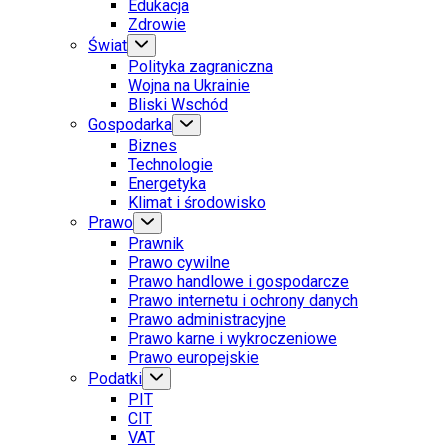
Edukacja
Zdrowie
Świat
Polityka zagraniczna
Wojna na Ukrainie
Bliski Wschód
Gospodarka
Biznes
Technologie
Energetyka
Klimat i środowisko
Prawo
Prawnik
Prawo cywilne
Prawo handlowe i gospodarcze
Prawo internetu i ochrony danych
Prawo administracyjne
Prawo karne i wykroczeniowe
Prawo europejskie
Podatki
PIT
CIT
VAT