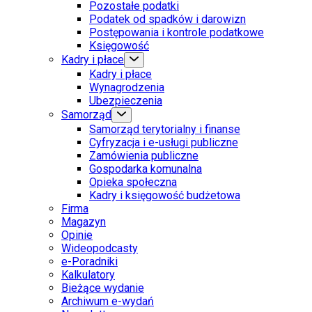
Pozostałe podatki
Podatek od spadków i darowizn
Postępowania i kontrole podatkowe
Księgowość
Kadry i płace
Kadry i płace
Wynagrodzenia
Ubezpieczenia
Samorząd
Samorząd terytorialny i finanse
Cyfryzacja i e-usługi publiczne
Zamówienia publiczne
Gospodarka komunalna
Opieka społeczna
Kadry i księgowość budżetowa
Firma
Magazyn
Opinie
Wideopodcasty
e-Poradniki
Kalkulatory
Bieżące wydanie
Archiwum e-wydań