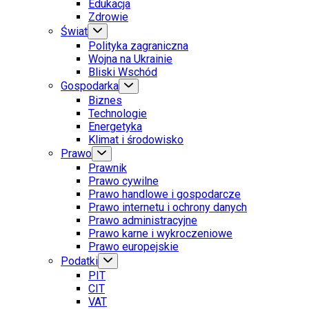
Edukacja
Zdrowie
Świat
Polityka zagraniczna
Wojna na Ukrainie
Bliski Wschód
Gospodarka
Biznes
Technologie
Energetyka
Klimat i środowisko
Prawo
Prawnik
Prawo cywilne
Prawo handlowe i gospodarcze
Prawo internetu i ochrony danych
Prawo administracyjne
Prawo karne i wykroczeniowe
Prawo europejskie
Podatki
PIT
CIT
VAT