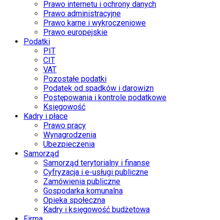
Prawo internetu i ochrony danych
Prawo administracyjne
Prawo karne i wykroczeniowe
Prawo europejskie
Podatki
PIT
CIT
VAT
Pozostałe podatki
Podatek od spadków i darowizn
Postępowania i kontrole podatkowe
Księgowość
Kadry i płace
Prawo pracy
Wynagrodzenia
Ubezpieczenia
Samorząd
Samorząd terytorialny i finanse
Cyfryzacja i e-usługi publiczne
Zamówienia publiczne
Gospodarka komunalna
Opieka społeczna
Kadry i księgowość budżetowa
Firma