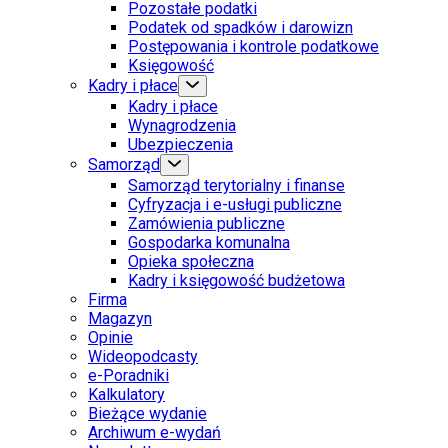
Pozostałe podatki
Podatek od spadków i darowizn
Postępowania i kontrole podatkowe
Księgowość
Kadry i płace
Kadry i płace
Wynagrodzenia
Ubezpieczenia
Samorząd
Samorząd terytorialny i finanse
Cyfryzacja i e-usługi publiczne
Zamówienia publiczne
Gospodarka komunalna
Opieka społeczna
Kadry i księgowość budżetowa
Firma
Magazyn
Opinie
Wideopodcasty
e-Poradniki
Kalkulatory
Bieżące wydanie
Archiwum e-wydań