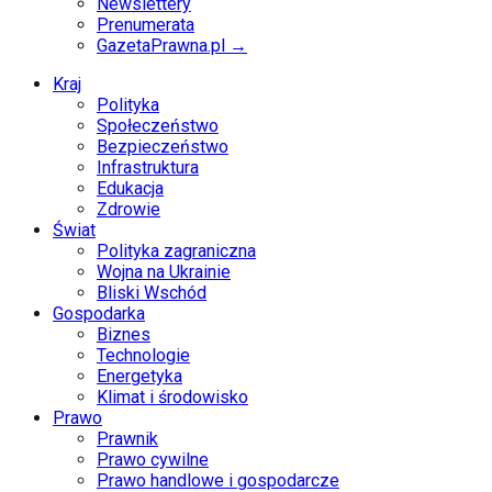
Newslettery
Prenumerata
GazetaPrawna.pl →
Kraj
Polityka
Społeczeństwo
Bezpieczeństwo
Infrastruktura
Edukacja
Zdrowie
Świat
Polityka zagraniczna
Wojna na Ukrainie
Bliski Wschód
Gospodarka
Biznes
Technologie
Energetyka
Klimat i środowisko
Prawo
Prawnik
Prawo cywilne
Prawo handlowe i gospodarcze