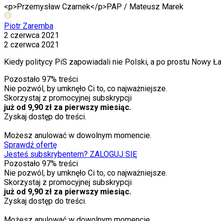
<p>Przemysław Czarnek</p>
PAP / Mateusz Marek
Piotr Zaremba
2 czerwca 2021
2 czerwca 2021
Kiedy politycy PiS zapowiadali nie Polski, a po prostu Nowy Ład
Pozostało
97
% treści
Nie pozwól, by umknęło Ci to, co najważniejsze.
Skorzystaj z promocyjnej subskrypcji
już od 9,90 zł za pierwszy miesiąc.
Zyskaj dostęp do treści.
Możesz anulować w dowolnym momencie.
Sprawdź ofertę
Jesteś subskrybentem? ZALOGUJ SIĘ
Pozostało
97
% treści
Nie pozwól, by umknęło Ci to, co najważniejsze.
Skorzystaj z promocyjnej subskrypcji
już od 9,90 zł za pierwszy miesiąc.
Zyskaj dostęp do treści.
Możesz anulować w dowolnym momencie.