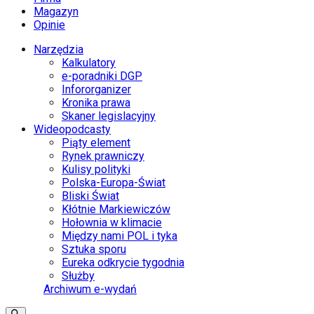
Magazyn
Opinie
Narzędzia
Kalkulatory
e-poradniki DGP
Infororganizer
Kronika prawa
Skaner legislacyjny
Wideopodcasty
Piąty element
Rynek prawniczy
Kulisy polityki
Polska-Europa-Świat
Bliski Świat
Kłótnie Markiewiczów
Hołownia w klimacie
Między nami POL i tyka
Sztuka sporu
Eureka odkrycie tygodnia
Służby
Archiwum e-wydań