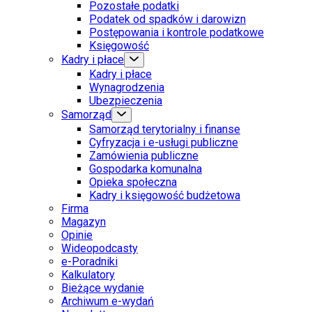
Pozostałe podatki
Podatek od spadków i darowizn
Postępowania i kontrole podatkowe
Księgowość
Kadry i płace
Kadry i płace
Wynagrodzenia
Ubezpieczenia
Samorząd
Samorząd terytorialny i finanse
Cyfryzacja i e-usługi publiczne
Zamówienia publiczne
Gospodarka komunalna
Opieka społeczna
Kadry i księgowość budżetowa
Firma
Magazyn
Opinie
Wideopodcasty
e-Poradniki
Kalkulatory
Bieżące wydanie
Archiwum e-wydań