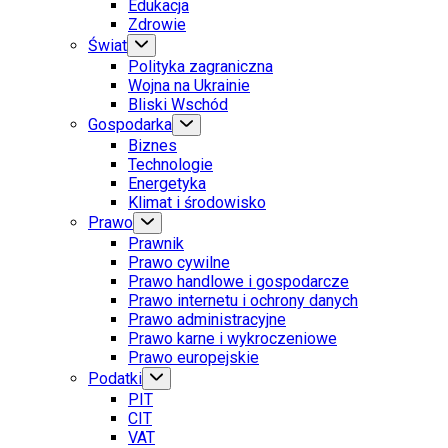
Edukacja
Zdrowie
Świat
Polityka zagraniczna
Wojna na Ukrainie
Bliski Wschód
Gospodarka
Biznes
Technologie
Energetyka
Klimat i środowisko
Prawo
Prawnik
Prawo cywilne
Prawo handlowe i gospodarcze
Prawo internetu i ochrony danych
Prawo administracyjne
Prawo karne i wykroczeniowe
Prawo europejskie
Podatki
PIT
CIT
VAT