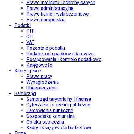
Prawo internetu i ochrony danych
Prawo administracyjne
Prawo karne i wykroczeniowe
Prawo europejskie
Podatki
PIT
CIT
VAT
Pozostałe podatki
Podatek od spadków i darowizn
Postępowania i kontrole podatkowe
Księgowość
Kadry i płace
Prawo pracy
Wynagrodzenia
Ubezpieczenia
Samorząd
Samorząd terytorialny i finanse
Cyfryzacja i e-usługi publiczne
Zamówienia publiczne
Gospodarka komunalna
Opieka społeczna
Kadry i księgowość budżetowa
Firma