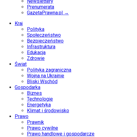
Newslettery
Prenumerata
GazetaPrawna.pl →
Kraj
Polityka
Społeczeństwo
Bezpieczeństwo
Infrastruktura
Edukacja
Zdrowie
Świat
Polityka zagraniczna
Wojna na Ukrainie
Bliski Wschód
Gospodarka
Biznes
Technologie
Energetyka
Klimat i środowisko
Prawo
Prawnik
Prawo cywilne
Prawo handlowe i gospodarcze