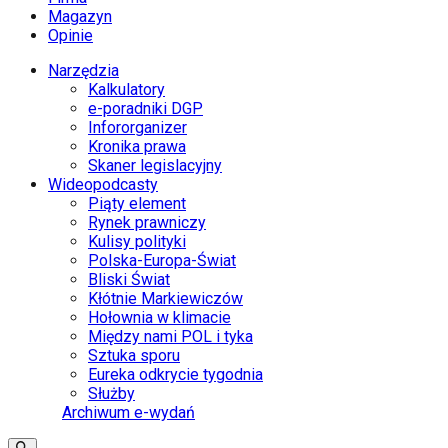
Magazyn
Opinie
Narzędzia
Kalkulatory
e-poradniki DGP
Infororganizer
Kronika prawa
Skaner legislacyjny
Wideopodcasty
Piąty element
Rynek prawniczy
Kulisy polityki
Polska-Europa-Świat
Bliski Świat
Kłótnie Markiewiczów
Hołownia w klimacie
Między nami POL i tyka
Sztuka sporu
Eureka odkrycie tygodnia
Służby
Archiwum e-wydań