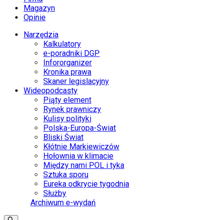
Magazyn
Opinie
Narzędzia
Kalkulatory
e-poradniki DGP
Infororganizer
Kronika prawa
Skaner legislacyjny
Wideopodcasty
Piąty element
Rynek prawniczy
Kulisy polityki
Polska-Europa-Świat
Bliski Świat
Kłótnie Markiewiczów
Hołownia w klimacie
Między nami POL i tyka
Sztuka sporu
Eureka odkrycie tygodnia
Służby
Archiwum e-wydań