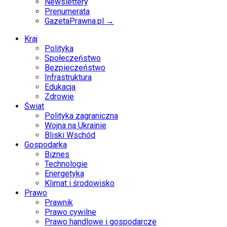
Newslettery
Prenumerata
GazetaPrawna.pl →
Kraj
Polityka
Społeczeństwo
Bezpieczeństwo
Infrastruktura
Edukacja
Zdrowie
Świat
Polityka zagraniczna
Wojna na Ukrainie
Bliski Wschód
Gospodarka
Biznes
Technologie
Energetyka
Klimat i środowisko
Prawo
Prawnik
Prawo cywilne
Prawo handlowe i gospodarcze