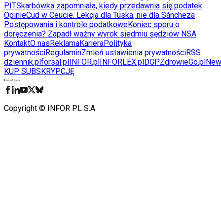
PIT
Skarbówka zapomniała, kiedy przedawnia się podatek
Opinie
Cud w Ceucie. Lekcja dla Tuska, nie dla Sáncheza
Postępowania i kontrole podatkowe
Koniec sporu o
doręczenia? Zapadł ważny wyrok siedmiu sędziów NSA
Kontakt
O nas
Reklama
Kariera
Polityka
prywatności
Regulamin
Zmień ustawienia prywatności
RSS
dziennik.pl
forsal.pl
INFOR.pl
INFORLEX.pl
DGP
ZdrowieGo.pl
New
KUP SUBSKRYPCJĘ
Pobierz w
Pobierz z
Copyright © INFOR PL S.A.