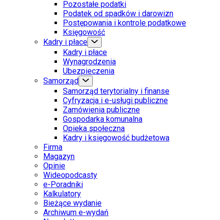
Pozostałe podatki
Podatek od spadków i darowizn
Postępowania i kontrole podatkowe
Księgowość
Kadry i płace
Kadry i płace
Wynagrodzenia
Ubezpieczenia
Samorząd
Samorząd terytorialny i finanse
Cyfryzacja i e-usługi publiczne
Zamówienia publiczne
Gospodarka komunalna
Opieka społeczna
Kadry i księgowość budżetowa
Firma
Magazyn
Opinie
Wideopodcasty
e-Poradniki
Kalkulatory
Bieżące wydanie
Archiwum e-wydań