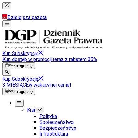
Dzisiejsza gazeta
Kup Subskrypcję
Kup dostęp w promocji:
teraz z rabatem 35%
Zaloguj się
Kup Subskrypcję
3 MIESIĄCE
w wakacyjnej cenie!
Zaloguj się
Kraj
Polityka
Społeczeństwo
Bezpieczeństwo
Infrastruktura