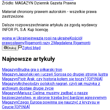
Źródło:
MAGAZYN Dziennik Gazeta Prawna
Materiał chroniony prawem autorskim - wszelkie prawa
zastrzeżone.
Dalsze rozpowszechnianie artykułu za zgodą wydawcy
INFOR PL S.A. Kup licencję.
wojna w Ukrainie
inwazja rosji na ukrainę
Kościół
prawosławny
Rigamonti razy 2
Magdalena Rigamonti
Zgłoś błąd
Drukuj
Najnowsze artykuły
Magazyn
Brudna gra o piłkarski tron
Magazyn
Japoński jen i uczeń Sorosa po drugiej stronie lustra
Magazyn
Piotr Arak: czy historia kołem się toczy? [OPINIA]
Magazyn
Archeolodzy polskich nagrań, czyli jak muzyka z
archiwum dostaje drugie życie
Magazyn
Mariusz Cielma: musimy zadbać o nasze
bezpieczeństwo, w obronie trzeba być bardziej agresywnym
Magazyn
Czego Europa powinna się nauczyć z kryzysu w
Ceucie [OPINIA]