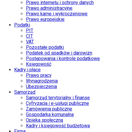
Prawo internetu i ochrony danych
Prawo administracyjne
Prawo karne i wykroczeniowe
Prawo europejskie
Podatki
PIT
CIT
VAT
Pozostałe podatki
Podatek od spadków i darowizn
Postępowania i kontrole podatkowe
Księgowość
Kadry i płace
Prawo pracy
Wynagrodzenia
Ubezpieczenia
Samorząd
Samorząd terytorialny i finanse
Cyfryzacja i e-usługi publiczne
Zamówienia publiczne
Gospodarka komunalna
Opieka społeczna
Kadry i księgowość budżetowa
Firma