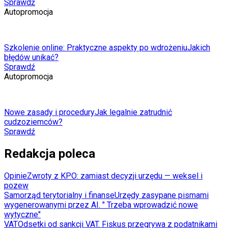
Sprawdź
Autopromocja
Szkolenie online: Praktyczne aspekty po wdrożeniu
Jakich
błędów unikać?
Sprawdź
Autopromocja
Nowe zasady i procedury
Jak legalnie zatrudnić
cudzoziemców?
Sprawdź
Redakcja poleca
Opinie
Zwroty z KPO: zamiast decyzji urzędu — weksel i
pozew
Samorząd terytorialny i finanse
Urzędy zasypane pismami
wygenerowanymi przez AI. " Trzeba wprowadzić nowe
wytyczne"
VAT
Odsetki od sankcji VAT. Fiskus przegrywa z podatnikami