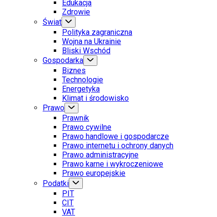
Edukacja
Zdrowie
Świat
Polityka zagraniczna
Wojna na Ukrainie
Bliski Wschód
Gospodarka
Biznes
Technologie
Energetyka
Klimat i środowisko
Prawo
Prawnik
Prawo cywilne
Prawo handlowe i gospodarcze
Prawo internetu i ochrony danych
Prawo administracyjne
Prawo karne i wykroczeniowe
Prawo europejskie
Podatki
PIT
CIT
VAT