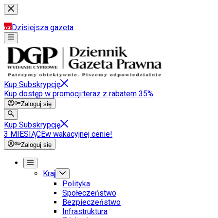
Dzisiejsza gazeta
Kup Subskrypcję
Kup dostęp w promocji:
teraz z rabatem 35%
Zaloguj się
Kup Subskrypcję
3 MIESIĄCE
w wakacyjnej cenie!
Zaloguj się
Kraj
Polityka
Społeczeństwo
Bezpieczeństwo
Infrastruktura