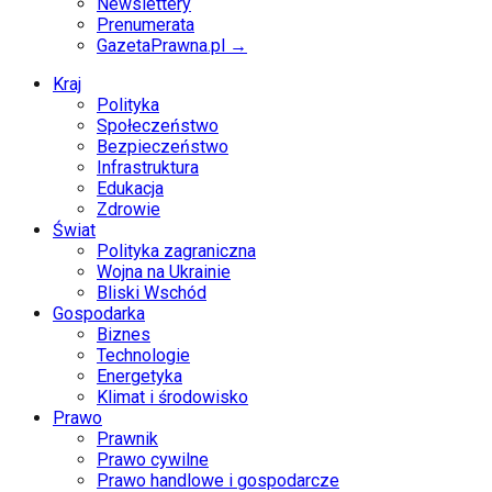
Newslettery
Prenumerata
GazetaPrawna.pl →
Kraj
Polityka
Społeczeństwo
Bezpieczeństwo
Infrastruktura
Edukacja
Zdrowie
Świat
Polityka zagraniczna
Wojna na Ukrainie
Bliski Wschód
Gospodarka
Biznes
Technologie
Energetyka
Klimat i środowisko
Prawo
Prawnik
Prawo cywilne
Prawo handlowe i gospodarcze