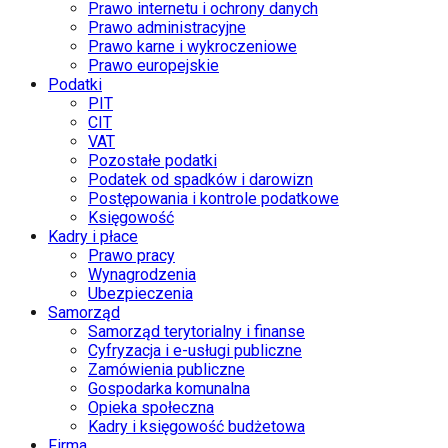
Prawo internetu i ochrony danych
Prawo administracyjne
Prawo karne i wykroczeniowe
Prawo europejskie
Podatki
PIT
CIT
VAT
Pozostałe podatki
Podatek od spadków i darowizn
Postępowania i kontrole podatkowe
Księgowość
Kadry i płace
Prawo pracy
Wynagrodzenia
Ubezpieczenia
Samorząd
Samorząd terytorialny i finanse
Cyfryzacja i e-usługi publiczne
Zamówienia publiczne
Gospodarka komunalna
Opieka społeczna
Kadry i księgowość budżetowa
Firma