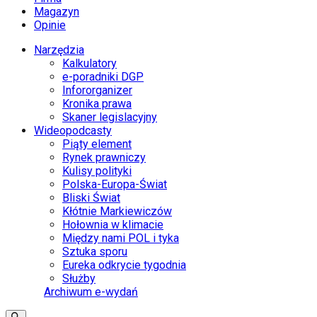
Magazyn
Opinie
Narzędzia
Kalkulatory
e-poradniki DGP
Infororganizer
Kronika prawa
Skaner legislacyjny
Wideopodcasty
Piąty element
Rynek prawniczy
Kulisy polityki
Polska-Europa-Świat
Bliski Świat
Kłótnie Markiewiczów
Hołownia w klimacie
Między nami POL i tyka
Sztuka sporu
Eureka odkrycie tygodnia
Służby
Archiwum e-wydań