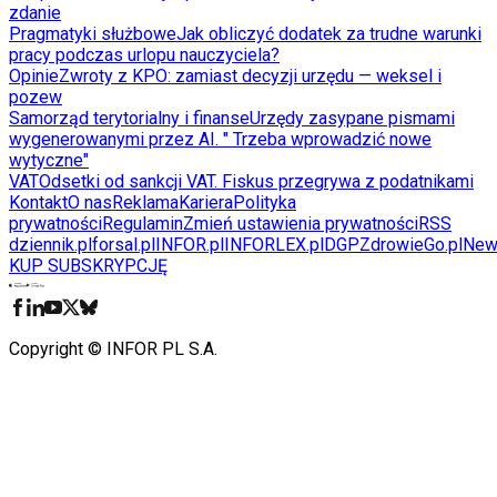
zdanie
Pragmatyki służbowe
Jak obliczyć dodatek za trudne warunki
pracy podczas urlopu nauczyciela?
Opinie
Zwroty z KPO: zamiast decyzji urzędu — weksel i
pozew
Samorząd terytorialny i finanse
Urzędy zasypane pismami
wygenerowanymi przez AI. " Trzeba wprowadzić nowe
wytyczne"
VAT
Odsetki od sankcji VAT. Fiskus przegrywa z podatnikami
Kontakt
O nas
Reklama
Kariera
Polityka
prywatności
Regulamin
Zmień ustawienia prywatności
RSS
dziennik.pl
forsal.pl
INFOR.pl
INFORLEX.pl
DGP
ZdrowieGo.pl
New
KUP SUBSKRYPCJĘ
Pobierz w
Pobierz z
Copyright © INFOR PL S.A.