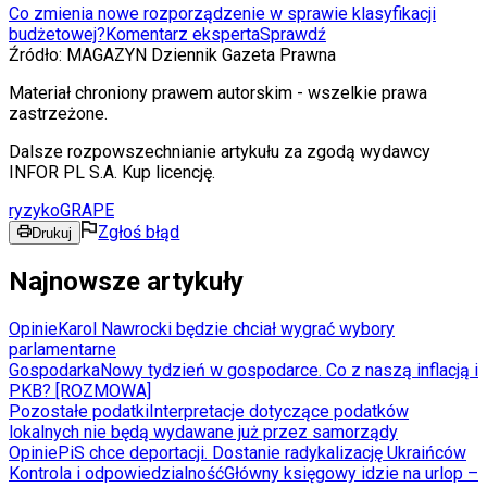
Co zmienia nowe rozporządzenie w sprawie klasyfikacji
budżetowej?
Komentarz eksperta
Sprawdź
Źródło:
MAGAZYN Dziennik Gazeta Prawna
Materiał chroniony prawem autorskim - wszelkie prawa
zastrzeżone.
Dalsze rozpowszechnianie artykułu za zgodą wydawcy
INFOR PL S.A. Kup licencję.
ryzyko
GRAPE
Zgłoś błąd
Drukuj
Najnowsze artykuły
Opinie
Karol Nawrocki będzie chciał wygrać wybory
parlamentarne
Gospodarka
Nowy tydzień w gospodarce. Co z naszą inflacją i
PKB? [ROZMOWA]
Pozostałe podatki
Interpretacje dotyczące podatków
lokalnych nie będą wydawane już przez samorządy
Opinie
PiS chce deportacji. Dostanie radykalizację Ukraińców
Kontrola i odpowiedzialność
Główny księgowy idzie na urlop –