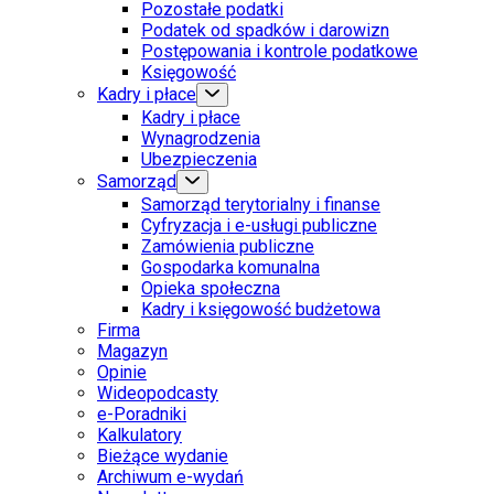
Pozostałe podatki
Podatek od spadków i darowizn
Postępowania i kontrole podatkowe
Księgowość
Kadry i płace
Kadry i płace
Wynagrodzenia
Ubezpieczenia
Samorząd
Samorząd terytorialny i finanse
Cyfryzacja i e-usługi publiczne
Zamówienia publiczne
Gospodarka komunalna
Opieka społeczna
Kadry i księgowość budżetowa
Firma
Magazyn
Opinie
Wideopodcasty
e-Poradniki
Kalkulatory
Bieżące wydanie
Archiwum e-wydań