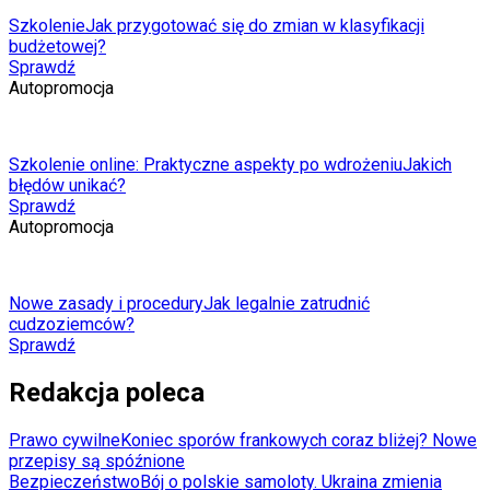
Szkolenie
Jak przygotować się do zmian w klasyfikacji
budżetowej?
Sprawdź
Autopromocja
Szkolenie online: Praktyczne aspekty po wdrożeniu
Jakich
błędów unikać?
Sprawdź
Autopromocja
Nowe zasady i procedury
Jak legalnie zatrudnić
cudzoziemców?
Sprawdź
Redakcja poleca
Prawo cywilne
Koniec sporów frankowych coraz bliżej? Nowe
przepisy są spóźnione
Bezpieczeństwo
Bój o polskie samoloty. Ukraina zmienia