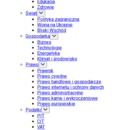
Edukacja
Zdrowie
Świat
Polityka zagraniczna
Wojna na Ukrainie
Bliski Wschód
Gospodarka
Biznes
Technologie
Energetyka
Klimat i środowisko
Prawo
Prawnik
Prawo cywilne
Prawo handlowe i gospodarcze
Prawo internetu i ochrony danych
Prawo administracyjne
Prawo karne i wykroczeniowe
Prawo europejskie
Podatki
PIT
CIT
VAT