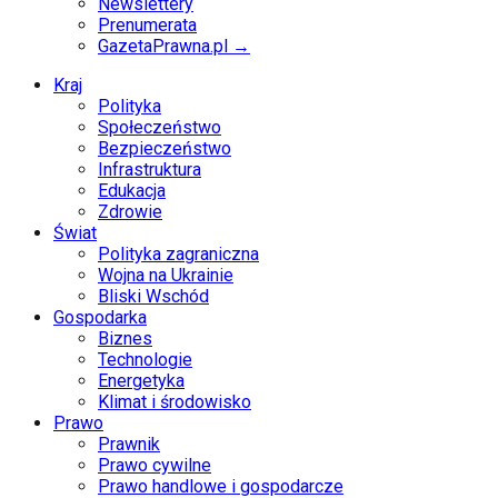
Newslettery
Prenumerata
GazetaPrawna.pl →
Kraj
Polityka
Społeczeństwo
Bezpieczeństwo
Infrastruktura
Edukacja
Zdrowie
Świat
Polityka zagraniczna
Wojna na Ukrainie
Bliski Wschód
Gospodarka
Biznes
Technologie
Energetyka
Klimat i środowisko
Prawo
Prawnik
Prawo cywilne
Prawo handlowe i gospodarcze