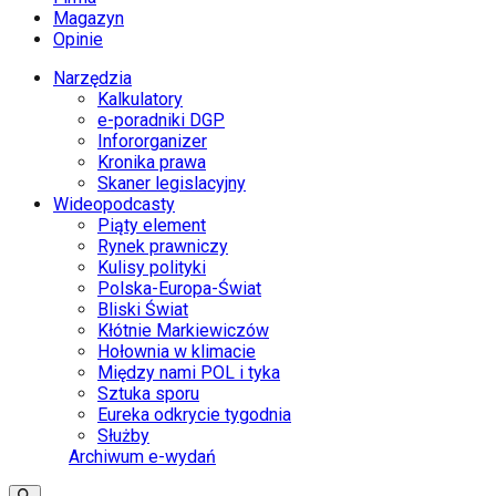
Magazyn
Opinie
Narzędzia
Kalkulatory
e-poradniki DGP
Infororganizer
Kronika prawa
Skaner legislacyjny
Wideopodcasty
Piąty element
Rynek prawniczy
Kulisy polityki
Polska-Europa-Świat
Bliski Świat
Kłótnie Markiewiczów
Hołownia w klimacie
Między nami POL i tyka
Sztuka sporu
Eureka odkrycie tygodnia
Służby
Archiwum e-wydań