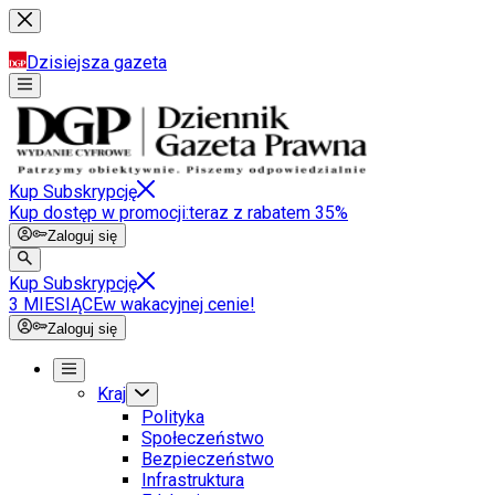
Dzisiejsza gazeta
Kup Subskrypcję
Kup dostęp w promocji:
teraz z rabatem 35%
Zaloguj się
Kup Subskrypcję
3 MIESIĄCE
w wakacyjnej cenie!
Zaloguj się
Kraj
Polityka
Społeczeństwo
Bezpieczeństwo
Infrastruktura