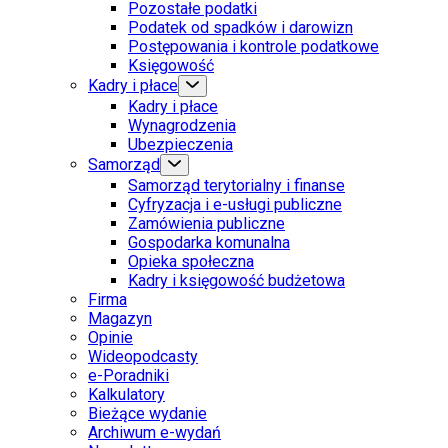
Pozostałe podatki
Podatek od spadków i darowizn
Postępowania i kontrole podatkowe
Księgowość
Kadry i płace
Kadry i płace
Wynagrodzenia
Ubezpieczenia
Samorząd
Samorząd terytorialny i finanse
Cyfryzacja i e-usługi publiczne
Zamówienia publiczne
Gospodarka komunalna
Opieka społeczna
Kadry i księgowość budżetowa
Firma
Magazyn
Opinie
Wideopodcasty
e-Poradniki
Kalkulatory
Bieżące wydanie
Archiwum e-wydań