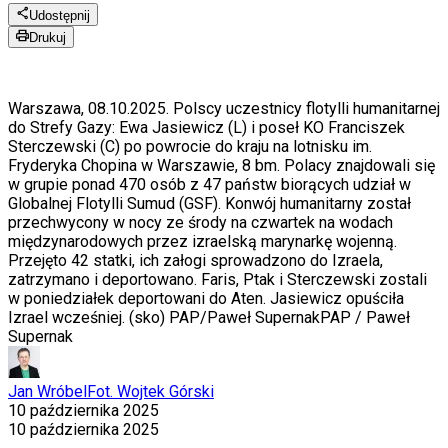
Udostępnij
Drukuj
Warszawa, 08.10.2025. Polscy uczestnicy flotylli humanitarnej
do Strefy Gazy: Ewa Jasiewicz (L) i poseł KO Franciszek
Sterczewski (C) po powrocie do kraju na lotnisku im.
Fryderyka Chopina w Warszawie, 8 bm. Polacy znajdowali się
w grupie ponad 470 osób z 47 państw biorących udział w
Globalnej Flotylli Sumud (GSF). Konwój humanitarny został
przechwycony w nocy ze środy na czwartek na wodach
międzynarodowych przez izraelską marynarkę wojenną.
Przejęto 42 statki, ich załogi sprowadzono do Izraela,
zatrzymano i deportowano. Faris, Ptak i Sterczewski zostali
w poniedziałek deportowani do Aten. Jasiewicz opuściła
Izrael wcześniej. (sko) PAP/Paweł Supernak
PAP / Paweł
Supernak
Jan Wróbel
Fot. Wojtek Górski
10 października 2025
10 października 2025