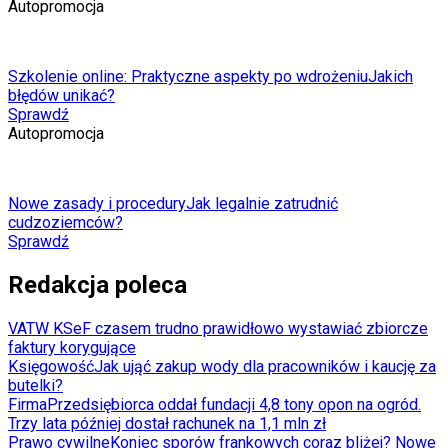
Autopromocja
Szkolenie online: Praktyczne aspekty po wdrożeniu
Jakich
błędów unikać?
Sprawdź
Autopromocja
Nowe zasady i procedury
Jak legalnie zatrudnić
cudzoziemców?
Sprawdź
Redakcja poleca
VAT
W KSeF czasem trudno prawidłowo wystawiać zbiorcze
faktury korygujące
Księgowość
Jak ująć zakup wody dla pracowników i kaucję za
butelki?
Firma
Przedsiębiorca oddał fundacji 4,8 tony opon na ogród.
Trzy lata później dostał rachunek na 1,1 mln zł
Prawo cywilne
Koniec sporów frankowych coraz bliżej? Nowe