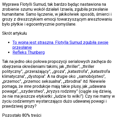
Wyprawa Flotylli Sumud, tak bardzo będąc nastawiona na
zrobienie szumu wokół działań Izraela, zgubiła przesłanie
humanitarne. Samo łączenie, w jakikolwiek sposób, śmierci i
grozy z dreszczykiem emocji towarzyszącym aresztowaniu
było płytkie i egocentrycznie pomyślane.
Skrót artykułu
To wojna jest straszna. Flotylla Sumud zgubiła swoje
przesłanie
Refleks Thunberg
Tak na jedno oko połowa propozycji serialowych zachęca do
obejrzenia określeniami takimi, jak „thriller”, „thriller
polityczny”, „przerażający”, „groza”, „katastrofa”, „katastrofa
klimatyczna”, „dystopia”. A na drugie oko: „samobójstwo”,
„przemoc”, „przemoc seksualna”, „zbrodnia” itd. Niewiele
pomaga, że inne produkcje mają takie plusy, jak „udawana
powaga”, „szyderstwo”, „kryzys rodzinny” (ciągle się dziwię,
że nie ma jeszcze etykietki: „ludzie to wilki”). Czy nie mamy w
życiu codziennym wystarczająco dużo udawanej powagi i
prawdziwej grozy?
Pozostało
80
% treści