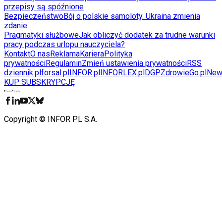
przepisy są spóźnione
Bezpieczeństwo
Bój o polskie samoloty. Ukraina zmienia
zdanie
Pragmatyki służbowe
Jak obliczyć dodatek za trudne warunki
pracy podczas urlopu nauczyciela?
Kontakt
O nas
Reklama
Kariera
Polityka
prywatności
Regulamin
Zmień ustawienia prywatności
RSS
dziennik.pl
forsal.pl
INFOR.pl
INFORLEX.pl
DGP
ZdrowieGo.pl
New
KUP SUBSKRYPCJĘ
Pobierz w
Pobierz z
Copyright © INFOR PL S.A.