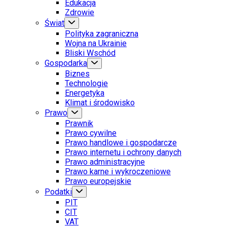
Edukacja
Zdrowie
Świat
Polityka zagraniczna
Wojna na Ukrainie
Bliski Wschód
Gospodarka
Biznes
Technologie
Energetyka
Klimat i środowisko
Prawo
Prawnik
Prawo cywilne
Prawo handlowe i gospodarcze
Prawo internetu i ochrony danych
Prawo administracyjne
Prawo karne i wykroczeniowe
Prawo europejskie
Podatki
PIT
CIT
VAT