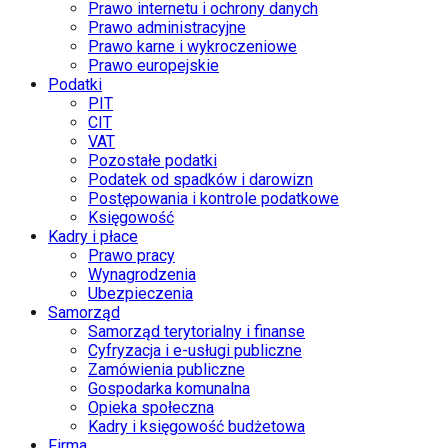
Prawo internetu i ochrony danych
Prawo administracyjne
Prawo karne i wykroczeniowe
Prawo europejskie
Podatki
PIT
CIT
VAT
Pozostałe podatki
Podatek od spadków i darowizn
Postępowania i kontrole podatkowe
Księgowość
Kadry i płace
Prawo pracy
Wynagrodzenia
Ubezpieczenia
Samorząd
Samorząd terytorialny i finanse
Cyfryzacja i e-usługi publiczne
Zamówienia publiczne
Gospodarka komunalna
Opieka społeczna
Kadry i księgowość budżetowa
Firma