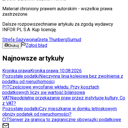
Materiał chroniony prawem autorskim - wszelkie prawa
zastrzeżone.
Dalsze rozpowszechnianie artykułu za zgodą wydawcy
INFOR PL S.A. Kup licencję.
Strefa Gazy
wojna
Greta Thunberg
Sumud
Zgłoś błąd
Drukuj
Najnowsze artykuły
Kronika prawa
Kronika prawa 10.08.2026
Pozostałe podatki
Nieczynna linia kolejowa bez zwolnienia z
podatku od nieruchomości
PIT
Częściowe wycofanie wkładu. Przy kosztach
podatkowych liczy się wartość bilansowa
VAT
Nieodpłatne przekazanie praw przez instytucję kultury. Co
z VAT?
Pozostałe podatki
Czy mieszkanie w domku letniskowym
obniży podatek od nieruchomości?
CIT
Serwer za granicą to zagraniczne obowiązki podatkowe