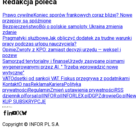
Redakcja poleca
Prawo cywilne
Koniec sporów frankowych coraz bliżej? Nowe
przepisy są spóźnione
Bezpieczeństwo
Bój o polskie samoloty. Ukraina zmienia
zdanie
Pragmatyki służbowe
Jak obliczyć dodatek za trudne warunki
pracy podczas urlopu nauczyciela?
Opinie
Zwroty z KPO: zamiast decyzji urzędu — weksel i
pozew
Samorząd terytorialny i finanse
Urzędy zasypane pismami
wygenerowanymi przez AI. " Trzeba wprowadzić nowe
wytyczne"
VAT
Odsetki od sankcji VAT. Fiskus przegrywa z podatnikami
Kontakt
O nas
Reklama
Kariera
Polityka
prywatności
Regulamin
Zmień ustawienia prywatności
RSS
dziennik.pl
forsal.pl
INFOR.pl
INFORLEX.pl
DGP
ZdrowieGo.pl
New
KUP SUBSKRYPCJĘ
Pobierz w
Pobierz z
Copyright © INFOR PL S.A.