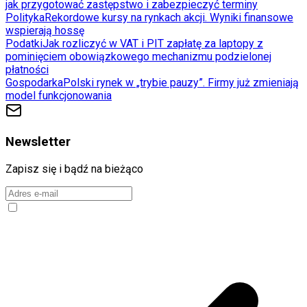
jak przygotować zastępstwo i zabezpieczyć terminy
Polityka
Rekordowe kursy na rynkach akcji. Wyniki finansowe
wspierają hossę
Podatki
Jak rozliczyć w VAT i PIT zapłatę za laptopy z
pominięciem obowiązkowego mechanizmu podzielonej
płatności
Gospodarka
Polski rynek w „trybie pauzy”. Firmy już zmieniają
model funkcjonowania
Newsletter
Zapisz się i bądź na bieżąco