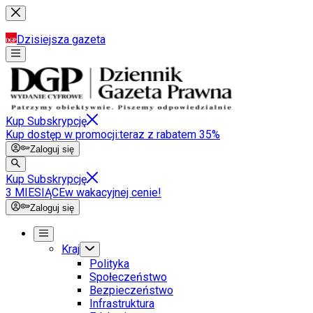
Dzisiejsza gazeta
Kup Subskrypcję
Kup dostęp w promocji:
teraz z rabatem 35%
Zaloguj się
Kup Subskrypcję
3 MIESIĄCE
w wakacyjnej cenie!
Zaloguj się
Kraj
Polityka
Społeczeństwo
Bezpieczeństwo
Infrastruktura