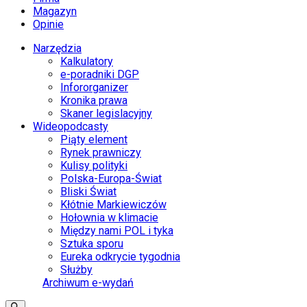
Magazyn
Opinie
Narzędzia
Kalkulatory
e-poradniki DGP
Infororganizer
Kronika prawa
Skaner legislacyjny
Wideopodcasty
Piąty element
Rynek prawniczy
Kulisy polityki
Polska-Europa-Świat
Bliski Świat
Kłótnie Markiewiczów
Hołownia w klimacie
Między nami POL i tyka
Sztuka sporu
Eureka odkrycie tygodnia
Służby
Archiwum e-wydań