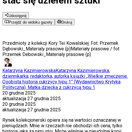
stać się dziełem sztuki"
Udostępnij
Przejdź do widoku gazety
Drukuj
Przedmioty z kolekcji Kory Tei Kowalskiej. Fot. Przemek
Dębowski_Materialy prasowe (p)
Materiały prasowe / fot
Przemek Debowski_Materialy prasowe (p)
Katarzyna Kazimierowska
Katarzyna Kazimierowska,
dziennikarka, redaktorka, autorka książki „Wielkie zmęczenie.
Osobista historia cukrzycy typu 1” (Wydawnictwo Krytyka
Polityczna). Matka dziecka z cukrzycą typu 1
20 grudnia 2025
aktualizacja
27 grudnia 2025
20 grudnia 2025
aktualizacja
27 grudnia 2025
Rynek kolekcjonerski opiera się na wartości oznaczanej w
pieniądzach. Mnie w rzeczach nie obchodzi ich cena, tylko
historia, jaka za nimi stoi. Może właśnie w nieudolnej kopii