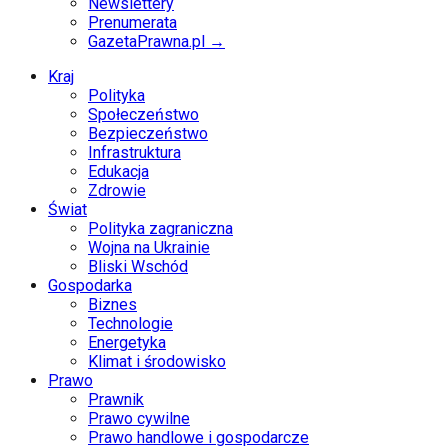
Newslettery
Prenumerata
GazetaPrawna.pl →
Kraj
Polityka
Społeczeństwo
Bezpieczeństwo
Infrastruktura
Edukacja
Zdrowie
Świat
Polityka zagraniczna
Wojna na Ukrainie
Bliski Wschód
Gospodarka
Biznes
Technologie
Energetyka
Klimat i środowisko
Prawo
Prawnik
Prawo cywilne
Prawo handlowe i gospodarcze