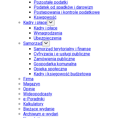
Pozostałe podatki
Podatek od spadków i darowizn
Postępowania i kontrole podatkowe
Księgowość
Kadry i płace
Kadry i płace
Wynagrodzenia
Ubezpieczenia
Samorząd
Samorząd terytorialny i finanse
Cyfryzacja i e-usługi publiczne
Zamówienia publiczne
Gospodarka komunalna
Opieka społeczna
Kadry i księgowość budżetowa
Firma
Magazyn
Opinie
Wideopodcasty
e-Poradniki
Kalkulatory
Bieżące wydanie
Archiwum e-wydań