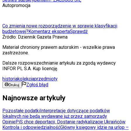
Autopromocja
Co zmienia nowe rozporządzenie w sprawie klasyfikacji
budżetowej?
Komentarz eksperta
Sprawdź
Źródło:
Dziennik Gazeta Prawna
Materiał chroniony prawem autorskim - wszelkie prawa
zastrzeżone.
Dalsze rozpowszechnianie artykułu za zgodą wydawcy
INFOR PL S.A. Kup licencję.
historia
kolekcja
przedmioty
Zgłoś błąd
Drukuj
Najnowsze artykuły
Pozostałe podatki
Interpretacje dotyczące podatków
lokalnych nie będą wydawane już przez samorządy
Opinie
PiS chce deportacji. Dostanie radykalizację Ukraińców
Kontrola i odpowiedzialność
Główny księgowy idzie na urlop –