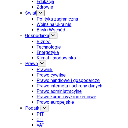
Edukacja
Zdrowie
Świat
Polityka zagraniczna
Wojna na Ukrainie
Bliski Wschód
Gospodarka
Biznes
Technologie
Energetyka
Klimat i środowisko
Prawo
Prawnik
Prawo cywilne
Prawo handlowe i gospodarcze
Prawo internetu i ochrony danych
Prawo administracyjne
Prawo karne i wykroczeniowe
Prawo europejskie
Podatki
PIT
CIT
VAT