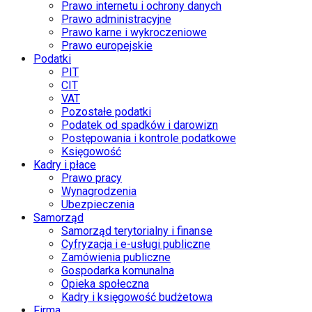
Prawo internetu i ochrony danych
Prawo administracyjne
Prawo karne i wykroczeniowe
Prawo europejskie
Podatki
PIT
CIT
VAT
Pozostałe podatki
Podatek od spadków i darowizn
Postępowania i kontrole podatkowe
Księgowość
Kadry i płace
Prawo pracy
Wynagrodzenia
Ubezpieczenia
Samorząd
Samorząd terytorialny i finanse
Cyfryzacja i e-usługi publiczne
Zamówienia publiczne
Gospodarka komunalna
Opieka społeczna
Kadry i księgowość budżetowa
Firma