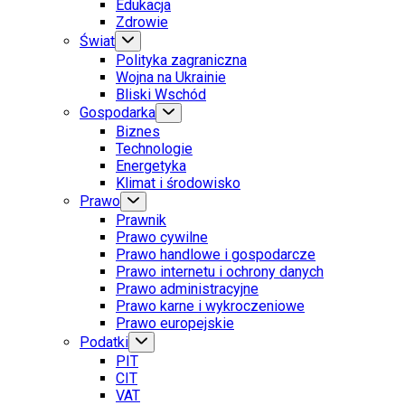
Edukacja
Zdrowie
Świat
Polityka zagraniczna
Wojna na Ukrainie
Bliski Wschód
Gospodarka
Biznes
Technologie
Energetyka
Klimat i środowisko
Prawo
Prawnik
Prawo cywilne
Prawo handlowe i gospodarcze
Prawo internetu i ochrony danych
Prawo administracyjne
Prawo karne i wykroczeniowe
Prawo europejskie
Podatki
PIT
CIT
VAT