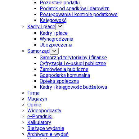
Pozostałe podatki
Podatek od spadków i darowizn
Postępowania i kontrole podatkowe
Księgowość
Kadry i płace
Kadry i płace
Wynagrodzenia
Ubezpieczenia
Samorząd
Samorząd terytorialny i finanse
Cyfryzacja i e-usługi publiczne
Zamówienia publiczne
Gospodarka komunalna
Opieka społeczna
Kadry i księgowość budżetowa
Firma
Magazyn
Opinie
Wideopodcasty
e-Poradniki
Kalkulatory
Bieżące wydanie
Archiwum e-wydań