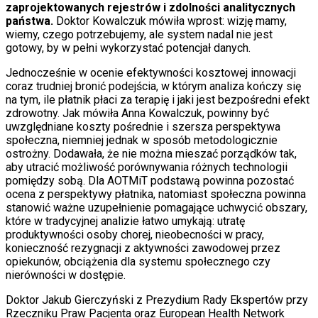
zaprojektowanych rejestrów i zdolności analitycznych
państwa.
Doktor Kowalczuk mówiła wprost: wizję mamy,
wiemy, czego potrzebujemy, ale system nadal nie jest
gotowy, by w pełni wykorzystać potencjał danych.
Jednocześnie w ocenie efektywności kosztowej innowacji
coraz trudniej bronić podejścia, w którym analiza kończy się
na tym, ile płatnik płaci za terapię i jaki jest bezpośredni efekt
zdrowotny. Jak mówiła Anna Kowalczuk, powinny być
uwzględniane koszty pośrednie i szersza perspektywa
społeczna, niemniej jednak w sposób metodologicznie
ostrożny. Dodawała, że nie można mieszać porządków tak,
aby utracić możliwość porównywania różnych technologii
pomiędzy sobą. Dla AOTMiT podstawą powinna pozostać
ocena z perspektywy płatnika, natomiast społeczna powinna
stanowić ważne uzupełnienie pomagające uchwycić obszary,
które w tradycyjnej analizie łatwo umykają: utratę
produktywności osoby chorej, nieobecności w pracy,
konieczność rezygnacji z aktywności zawodowej przez
opiekunów, obciążenia dla systemu społecznego czy
nierówności w dostępie.
Doktor Jakub Gierczyński z Prezydium Rady Ekspertów przy
Rzeczniku Praw Pacjenta oraz European Health Network