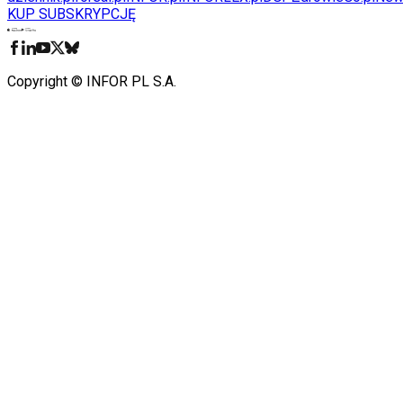
KUP SUBSKRYPCJĘ
Pobierz w
Pobierz z
Copyright © INFOR PL S.A.