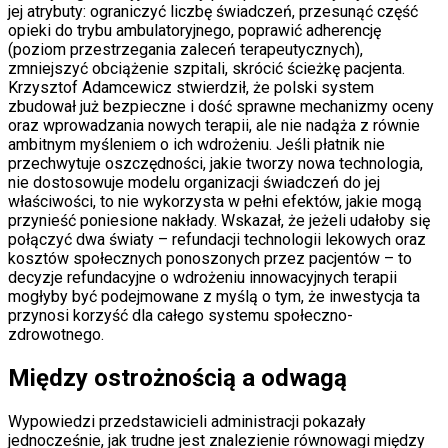
jej atrybuty: ograniczyć liczbę świadczeń, przesunąć część
opieki do trybu ambulatoryjnego, poprawić adherencję
(poziom przestrzegania zaleceń terapeutycznych),
zmniejszyć obciążenie szpitali, skrócić ścieżkę pacjenta.
Krzysztof Adamcewicz stwierdził, że polski system
zbudował już bezpieczne i dość sprawne mechanizmy oceny
oraz wprowadzania nowych terapii, ale nie nadąża z równie
ambitnym myśleniem o ich wdrożeniu. Jeśli płatnik nie
przechwytuje oszczędności, jakie tworzy nowa technologia,
nie dostosowuje modelu organizacji świadczeń do jej
właściwości, to nie wykorzysta w pełni efektów, jakie mogą
przynieść poniesione nakłady. Wskazał, że jeżeli udałoby się
połączyć dwa światy – refundacji technologii lekowych oraz
kosztów społecznych ponoszonych przez pacjentów – to
decyzje refundacyjne o wdrożeniu innowacyjnych terapii
mogłyby być podejmowane z myślą o tym, że inwestycja ta
przynosi korzyść dla całego systemu społeczno-
zdrowotnego.
Między ostrożnością a odwagą
Wypowiedzi przedstawicieli administracji pokazały
jednocześnie, jak trudne jest znalezienie równowagi między