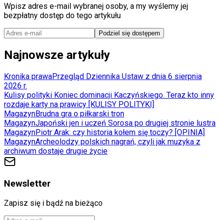
Wpisz adres e-mail wybranej osoby, a my wyślemy jej
bezpłatny dostęp do tego artykułu
Podziel się dostępem
Najnowsze artykuły
Kronika prawa
Przegląd Dziennika Ustaw z dnia 6 sierpnia
2026 r.
Kulisy polityki
Koniec dominacji Kaczyńskiego. Teraz kto inny
rozdaje karty na prawicy [KULISY POLITYKI]
Magazyn
Brudna gra o piłkarski tron
Magazyn
Japoński jen i uczeń Sorosa po drugiej stronie lustra
Magazyn
Piotr Arak: czy historia kołem się toczy? [OPINIA]
Magazyn
Archeolodzy polskich nagrań, czyli jak muzyka z
archiwum dostaje drugie życie
Newsletter
Zapisz się i bądź na bieżąco