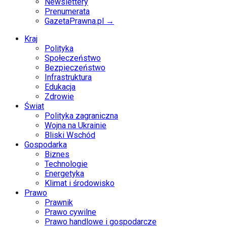
Newslettery
Prenumerata
GazetaPrawna.pl →
Kraj
Polityka
Społeczeństwo
Bezpieczeństwo
Infrastruktura
Edukacja
Zdrowie
Świat
Polityka zagraniczna
Wojna na Ukrainie
Bliski Wschód
Gospodarka
Biznes
Technologie
Energetyka
Klimat i środowisko
Prawo
Prawnik
Prawo cywilne
Prawo handlowe i gospodarcze