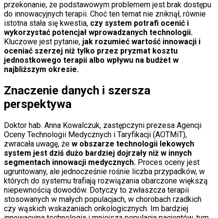
przekonanie, że podstawowym problemem jest brak dostępu
do innowacyjnych terapii. Choć ten temat nie zniknął, równie
istotna stała się kwestia,
czy system potrafi ocenić i
wykorzystać potencjał wprowadzanych technologii.
Kluczowe jest pytanie,
jak rozumieć wartość innowacji i
oceniać szerzej niż tylko przez pryzmat kosztu
jednostkowego terapii albo wpływu na budżet w
najbliższym okresie.
Znaczenie danych i szersza
perspektywa
Doktor hab. Anna Kowalczuk, zastępczyni prezesa Agencji
Oceny Technologii Medycznych i Taryfikacji (AOTMiT),
zwracała uwagę, że
w obszarze technologii lekowych
system jest dziś dużo bardziej dojrzały niż w innych
segmentach innowacji medycznych.
Proces oceny jest
ugruntowany, ale jednocześnie rośnie liczba przypadków, w
których do systemu trafiają rozwiązania obarczone większą
niepewnością dowodów. Dotyczy to zwłaszcza terapii
stosowanych w małych populacjach, w chorobach rzadkich
czy wąskich wskazaniach onkologicznych. Im bardziej
innowacyjna technologia i mniejsza populacja pacjentów, tym