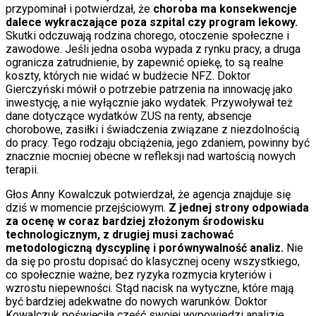
przypominał i potwierdzał, że
choroba ma konsekwencje
dalece wykraczające poza szpital czy program lekowy.
Skutki odczuwają rodzina chorego, otoczenie społeczne i
zawodowe. Jeśli jedna osoba wypada z rynku pracy, a druga
ogranicza zatrudnienie, by zapewnić opiekę, to są realne
koszty, których nie widać w budżecie NFZ. Doktor
Gierczyński mówił o potrzebie patrzenia na innowację jako
inwestycję, a nie wyłącznie jako wydatek. Przywoływał też
dane dotyczące wydatków ZUS na renty, absencje
chorobowe, zasiłki i świadczenia związane z niezdolnością
do pracy. Tego rodzaju obciążenia, jego zdaniem, powinny być
znacznie mocniej obecne w refleksji nad wartością nowych
terapii.
Głos Anny Kowalczuk potwierdzał, że agencja znajduje się
dziś w momencie przejściowym.
Z jednej strony odpowiada
za ocenę w coraz bardziej złożonym środowisku
technologicznym, z drugiej musi zachować
metodologiczną dyscyplinę i porównywalność analiz.
Nie
da się po prostu dopisać do klasycznej oceny wszystkiego,
co społecznie ważne, bez ryzyka rozmycia kryteriów i
wzrostu niepewności. Stąd nacisk na wytyczne, które mają
być bardziej adekwatne do nowych warunków. Doktor
Kowalczuk poświęciła część swojej wypowiedzi analizie