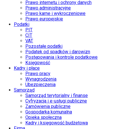
Prawo internetu i ochrony danych
Prawo administracyjne
Prawo karne i wykroczeniowe
Prawo europejskie
Podatki
PIT
CIT
VAT
Pozostałe podatki
Podatek od spadków i darowizn
Postępowania i kontrole podatkowe
Księgowość
Kadry i płace
Prawo pracy
Wynagrodzenia
Ubezpieczenia
Samorząd
Samorząd terytorialny i finanse
Cyfryzacja i e-usługi publiczne
Zamówienia publiczne
Gospodarka komunalna
Opieka społeczna
Kadry i księgowość budżetowa
Firma