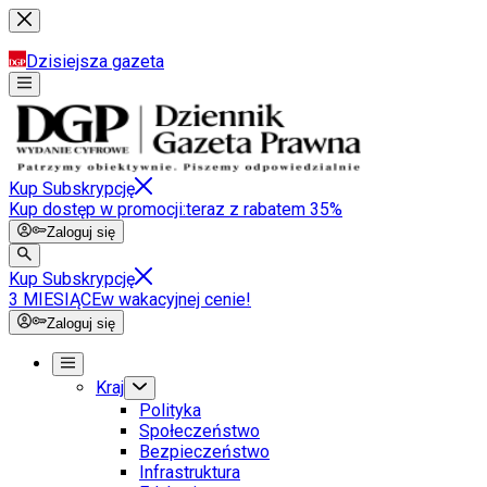
Dzisiejsza gazeta
Kup Subskrypcję
Kup dostęp w promocji:
teraz z rabatem 35%
Zaloguj się
Kup Subskrypcję
3 MIESIĄCE
w wakacyjnej cenie!
Zaloguj się
Kraj
Polityka
Społeczeństwo
Bezpieczeństwo
Infrastruktura