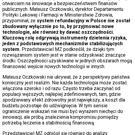
otwarciem na innowacje a bezpieczeństwem finansów
publicznych. Mateusz Oczkowski, dyrektor Departamentu
Polityki Lekowej i Farmacji w Ministerstwie Zdrowia,
przypominał, że
system refundacyjny w Polsce nie został
zbudowany wyłącznie po to, by przyjmować nowe
technologie, ale również by dawać oszczędności.
Kluczową rolę odgrywają instrumenty dzielenia ryzyka,
jeden z podstawowych mechanizmów stabilizujących
system.
Przedstawiciel MZ podkreślił, że dzięki tym
rozwiązaniom system jest w stanie odzyskiwać znaczące
środki. Oszczędności uzyskiwane w jednych obszarach mogą
finansować wejście nowych technologii w innych.
Mateusz Oczkowski nie ukrywał, że z perspektywy państwa
konieczny jest realizm. Nie każda technologia może zostać
włączona szeroko i od razu. Często trzeba zaczynać od
populacji węższych, najlepiej zdefiniowanych, tam, gdzie
spodziewany efekt zdrowotny jest największy, a koszt dla
budżetu pozostaje do udźwignięcia. W tym sensie
ograniczenie wskazań nie musi być wyrazem niechęci do
innowacji, ale próbą znalezienia kompromisu pomiędzy
potrzebą leczenia a stabilnością finansową.
Przedstawiciel MZ odniósł się również do analizy