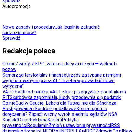
Sprawdź
Autopromocja
Nowe zasady i procedury
Jak legalnie zatrudnić
cudzoziemców?
Sprawdź
Redakcja poleca
Opinie
Zwroty z KPO: zamiast decyzji urzędu — weksel i
pozew
Samorząd terytorialny i finanse
Urzędy zasypane pismami
wygenerowanymi przez AI. " Trzeba wprowadzić nowe
wytyczne"
VAT
Odsetki od sankcji VAT. Fiskus przegrywa z podatnikami
PIT
Skarbówka zapomniała, kiedy przedawnia się podatek
Opinie
Cud w Ceucie. Lekcja dla Tuska, nie dla Sáncheza
Postępowania i kontrole podatkowe
Koniec sporu o
doręczenia? Zapadł ważny wyrok siedmiu sędziów NSA
Kontakt
O nas
Reklama
Kariera
Polityka
prywatności
Regulamin
Zmień ustawienia prywatności
RSS
dziennik.pl
forsal.pl
INFOR.pl
INFORLEX.pl
DGP
ZdrowieGo.pl
New