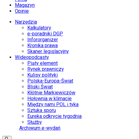
Magazyn
Opinie
Narzędzia
Kalkulatory
e-poradniki DGP
Infororganizer
Kronika prawa
Skaner legislacyjny
Wideopodcasty
Piąty element
Rynek prawniczy
Kulisy polityki
Polska-Europa-Świat
Bliski Świat
Kłótnie Markiewiczów
Hołownia w klimacie
Między nami POL i tyka
Sztuka sporu
Eureka odkrycie tygodnia
Służby
Archiwum e-wydań