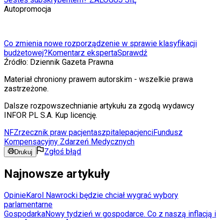
Autopromocja
Co zmienia nowe rozporządzenie w sprawie klasyfikacji
budżetowej?
Komentarz eksperta
Sprawdź
Źródło:
Dziennik Gazeta Prawna
Materiał chroniony prawem autorskim - wszelkie prawa
zastrzeżone.
Dalsze rozpowszechnianie artykułu za zgodą wydawcy
INFOR PL S.A. Kup licencję.
NFZ
rzecznik praw pacjenta
szpitale
pacjenci
Fundusz
Kompensacyjny Zdarzeń Medycznych
Zgłoś błąd
Drukuj
Najnowsze artykuły
Opinie
Karol Nawrocki będzie chciał wygrać wybory
parlamentarne
Gospodarka
Nowy tydzień w gospodarce. Co z naszą inflacją i