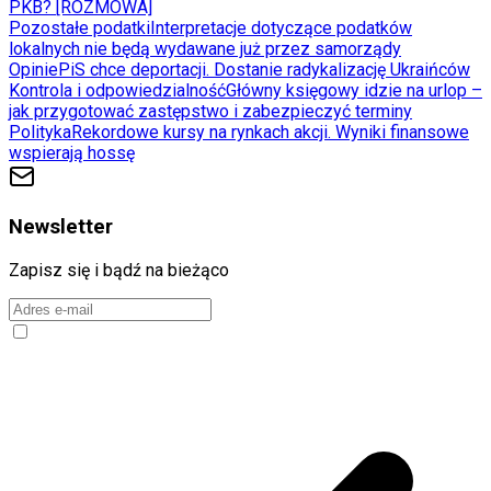
PKB? [ROZMOWA]
Pozostałe podatki
Interpretacje dotyczące podatków
lokalnych nie będą wydawane już przez samorządy
Opinie
PiS chce deportacji. Dostanie radykalizację Ukraińców
Kontrola i odpowiedzialność
Główny księgowy idzie na urlop –
jak przygotować zastępstwo i zabezpieczyć terminy
Polityka
Rekordowe kursy na rynkach akcji. Wyniki finansowe
wspierają hossę
Newsletter
Zapisz się i bądź na bieżąco