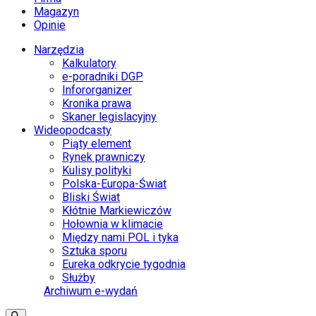
Magazyn
Opinie
Narzędzia
Kalkulatory
e-poradniki DGP
Infororganizer
Kronika prawa
Skaner legislacyjny
Wideopodcasty
Piąty element
Rynek prawniczy
Kulisy polityki
Polska-Europa-Świat
Bliski Świat
Kłótnie Markiewiczów
Hołownia w klimacie
Między nami POL i tyka
Sztuka sporu
Eureka odkrycie tygodnia
Służby
Archiwum e-wydań