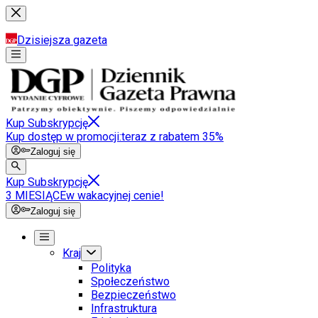
Dzisiejsza gazeta
Kup Subskrypcję
Kup dostęp w promocji:
teraz z rabatem 35%
Zaloguj się
Kup Subskrypcję
3 MIESIĄCE
w wakacyjnej cenie!
Zaloguj się
Kraj
Polityka
Społeczeństwo
Bezpieczeństwo
Infrastruktura