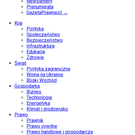
Newslettery
Prenumerata
GazetaPrawna.pl →
Kraj
Polityka
Społeczeństwo
Bezpieczeństwo
Infrastruktura
Edukacja
Zdrowie
Świat
Polityka zagraniczna
Wojna na Ukrainie
Bliski Wschód
Gospodarka
Biznes
Technologie
Energetyka
Klimat i środowisko
Prawo
Prawnik
Prawo cywilne
Prawo handlowe i gospodarcze