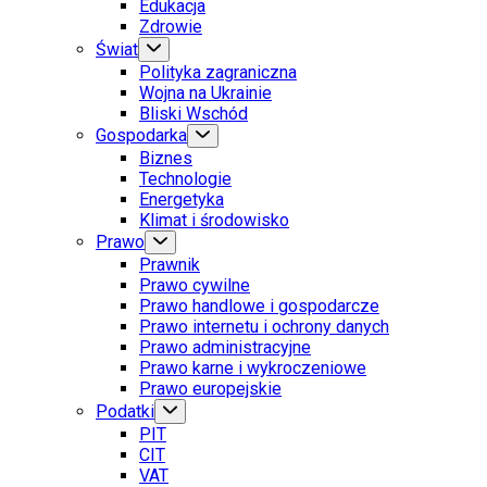
Edukacja
Zdrowie
Świat
Polityka zagraniczna
Wojna na Ukrainie
Bliski Wschód
Gospodarka
Biznes
Technologie
Energetyka
Klimat i środowisko
Prawo
Prawnik
Prawo cywilne
Prawo handlowe i gospodarcze
Prawo internetu i ochrony danych
Prawo administracyjne
Prawo karne i wykroczeniowe
Prawo europejskie
Podatki
PIT
CIT
VAT