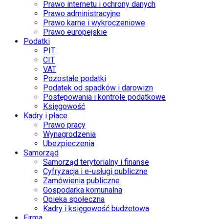
Prawo internetu i ochrony danych
Prawo administracyjne
Prawo karne i wykroczeniowe
Prawo europejskie
Podatki
PIT
CIT
VAT
Pozostałe podatki
Podatek od spadków i darowizn
Postępowania i kontrole podatkowe
Księgowość
Kadry i płace
Prawo pracy
Wynagrodzenia
Ubezpieczenia
Samorząd
Samorząd terytorialny i finanse
Cyfryzacja i e-usługi publiczne
Zamówienia publiczne
Gospodarka komunalna
Opieka społeczna
Kadry i księgowość budżetowa
Firma