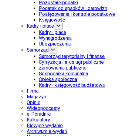
Pozostałe podatki
Podatek od spadków i darowizn
Postępowania i kontrole podatkowe
Księgowość
Kadry i płace
Kadry i płace
Wynagrodzenia
Ubezpieczenia
Samorząd
Samorząd terytorialny i finanse
Cyfryzacja i e-usługi publiczne
Zamówienia publiczne
Gospodarka komunalna
Opieka społeczna
Kadry i księgowość budżetowa
Firma
Magazyn
Opinie
Wideopodcasty
e-Poradniki
Kalkulatory
Bieżące wydanie
Archiwum e-wydań