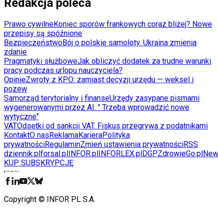
Redakcja poleca
Prawo cywilne
Koniec sporów frankowych coraz bliżej? Nowe
przepisy są spóźnione
Bezpieczeństwo
Bój o polskie samoloty. Ukraina zmienia
zdanie
Pragmatyki służbowe
Jak obliczyć dodatek za trudne warunki
pracy podczas urlopu nauczyciela?
Opinie
Zwroty z KPO: zamiast decyzji urzędu — weksel i
pozew
Samorząd terytorialny i finanse
Urzędy zasypane pismami
wygenerowanymi przez AI. " Trzeba wprowadzić nowe
wytyczne"
VAT
Odsetki od sankcji VAT. Fiskus przegrywa z podatnikami
Kontakt
O nas
Reklama
Kariera
Polityka
prywatności
Regulamin
Zmień ustawienia prywatności
RSS
dziennik.pl
forsal.pl
INFOR.pl
INFORLEX.pl
DGP
ZdrowieGo.pl
New
KUP SUBSKRYPCJĘ
Pobierz w
Pobierz z
Copyright © INFOR PL S.A.