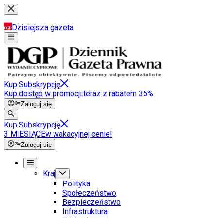
Dzisiejsza gazeta
Kup Subskrypcję
Kup dostęp w promocji:
teraz z rabatem 35%
Zaloguj się
Kup Subskrypcję
3 MIESIĄCE
w wakacyjnej cenie!
Zaloguj się
Kraj
Polityka
Społeczeństwo
Bezpieczeństwo
Infrastruktura