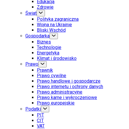
Edukacja
Zdrowie
Świat
Polityka zagraniczna
Wojna na Ukrainie
Bliski Wschód
Gospodarka
Biznes
Technologie
Energetyka
Klimat i środowisko
Prawo
Prawnik
Prawo cywilne
Prawo handlowe i gospodarcze
Prawo internetu i ochrony danych
Prawo administracyjne
Prawo karne i wykroczeniowe
Prawo europejskie
Podatki
PIT
CIT
VAT