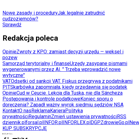
Nowe zasady i procedury
Jak legalnie zatrudnić
cudzoziemców?
Sprawdź
Redakcja poleca
Opinie
Zwroty z KPO: zamiast decyzji urzędu — weksel i
pozew
Samorząd terytorialny i finanse
Urzędy zasypane pismami
wygenerowanymi przez AI. " Trzeba wprowadzić nowe
wytyczne"
VAT
Odsetki od sankcji VAT. Fiskus przegrywa z podatnikami
PIT
Skarbówka zapomniała, kiedy przedawnia się podatek
Opinie
Cud w Ceucie. Lekcja dla Tuska, nie dla Sáncheza
Postępowania i kontrole podatkowe
Koniec sporu o
doręczenia? Zapadł ważny wyrok siedmiu sędziów NSA
Kontakt
O nas
Reklama
Kariera
Polityka
prywatności
Regulamin
Zmień ustawienia prywatności
RSS
dziennik.pl
forsal.pl
INFOR.pl
INFORLEX.pl
DGP
ZdrowieGo.pl
New
KUP SUBSKRYPCJĘ
Pobierz w
Pobierz z