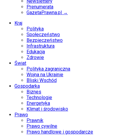
Newslettery
Prenumerata
GazetaPrawna.pl →
Kraj
Polityka
Społeczeństwo
Bezpieczeństwo
Infrastruktura
Edukacja
Zdrowie
Świat
Polityka zagraniczna
Wojna na Ukrainie
Bliski Wschód
Gospodarka
Biznes
Technologie
Energetyka
Klimat i środowisko
Prawo
Prawnik
Prawo cywilne
Prawo handlowe i gospodarcze