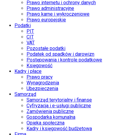
Prawo internetu i ochrony danych
Prawo administracyjne
Prawo karne i wykroczeniowe
Prawo europejskie
Podatki
PIT
CIT
VAT
Pozostałe podatki
Podatek od spadków i darowizn
Postępowania i kontrole podatkowe
Księgowość
Kadry i płace
Prawo pracy
Wynagrodzenia
Ubezpieczenia
Samorząd
Samorząd terytorialny i finanse
Cyfryzacja i e-usługi publiczne
Zamówienia publiczne
Gospodarka komunalna
Opieka społeczna
Kadry i księgowość budżetowa
Firma