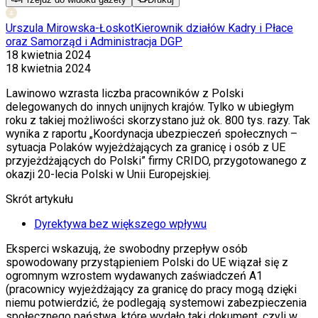
Urszula Mirowska-Łoskot
Kierownik działów Kadry i Płace
oraz Samorząd i Administracja DGP
18 kwietnia 2024
18 kwietnia 2024
Lawinowo wzrasta liczba pracowników z Polski
delegowanych do innych unijnych krajów. Tylko w ubiegłym
roku z takiej możliwości skorzystano już ok. 800 tys. razy. Tak
wynika z raportu „Koordynacja ubezpieczeń społecznych –
sytuacja Polaków wyjeżdżających za granicę i osób z UE
przyjeżdżających do Polski” firmy CRIDO, przygotowanego z
okazji 20-lecia Polski w Unii Europejskiej.
Skrót artykułu
Dyrektywa bez większego wpływu
Eksperci wskazują, że swobodny przepływ osób
spowodowany przystąpieniem Polski do UE wiązał się z
ogromnym wzrostem wydawanych zaświadczeń A1
(pracownicy wyjeżdżający za granicę do pracy mogą dzięki
niemu potwierdzić, że podlegają systemowi zabezpieczenia
społecznego państwa, które wydało taki dokument, czyli w