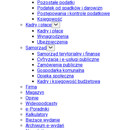
Pozostałe podatki
Podatek od spadków i darowizn
Postępowania i kontrole podatkowe
Księgowość
Kadry i płace
Kadry i płace
Wynagrodzenia
Ubezpieczenia
Samorząd
Samorząd terytorialny i finanse
Cyfryzacja i e-usługi publiczne
Zamówienia publiczne
Gospodarka komunalna
Opieka społeczna
Kadry i księgowość budżetowa
Firma
Magazyn
Opinie
Wideopodcasty
e-Poradniki
Kalkulatory
Bieżące wydanie
Archiwum e-wydań