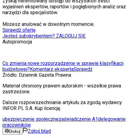
Zyskaj nielimitowany dostęp do wszystkich treści:
wyjaśnień ekspertów, raportów i pogłębionych analiz oraz
narzędzi dla specjalistów.
Możesz anulować w dowolnym momencie.
Sprawdź ofertę
Jesteś subskrybentem? ZALOGUJ SIĘ
Autopromocja
Co zmienia nowe rozporządzenie w sprawie klasyfikacji
budżetowej?
Komentarz eksperta
Sprawdź
Źródło:
Dziennik Gazeta Prawna
Materiał chroniony prawem autorskim - wszelkie prawa
zastrzeżone.
Dalsze rozpowszechnianie artykułu za zgodą wydawcy
INFOR PL S.A. Kup licencję.
ubezpieczenie społeczne
zaświadczenie A1
delegowanie
pracowników
Zgłoś błąd
Drukuj