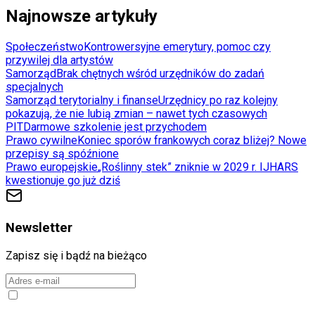
Najnowsze artykuły
Społeczeństwo
Kontrowersyjne emerytury, pomoc czy
przywilej dla artystów
Samorząd
Brak chętnych wśród urzędników do zadań
specjalnych
Samorząd terytorialny i finanse
Urzędnicy po raz kolejny
pokazują, że nie lubią zmian – nawet tych czasowych
PIT
Darmowe szkolenie jest przychodem
Prawo cywilne
Koniec sporów frankowych coraz bliżej? Nowe
przepisy są spóźnione
Prawo europejskie
„Roślinny stek” zniknie w 2029 r. IJHARS
kwestionuje go już dziś
Newsletter
Zapisz się i bądź na bieżąco