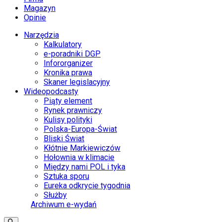
Magazyn
Opinie
Narzędzia
Kalkulatory
e-poradniki DGP
Infororganizer
Kronika prawa
Skaner legislacyjny
Wideopodcasty
Piąty element
Rynek prawniczy
Kulisy polityki
Polska-Europa-Świat
Bliski Świat
Kłótnie Markiewiczów
Hołownia w klimacie
Między nami POL i tyka
Sztuka sporu
Eureka odkrycie tygodnia
Służby
Archiwum e-wydań