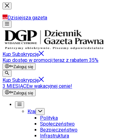
Dzisiejsza gazeta
Kup Subskrypcję
Kup dostęp w promocji:
teraz z rabatem 35%
Zaloguj się
Kup Subskrypcję
3 MIESIĄCE
w wakacyjnej cenie!
Zaloguj się
Kraj
Polityka
Społeczeństwo
Bezpieczeństwo
Infrastruktura