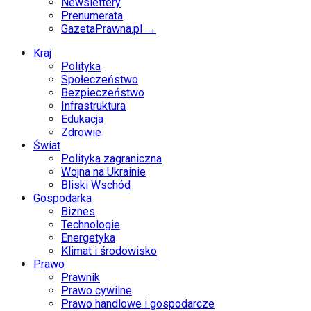
Newslettery
Prenumerata
GazetaPrawna.pl →
Kraj
Polityka
Społeczeństwo
Bezpieczeństwo
Infrastruktura
Edukacja
Zdrowie
Świat
Polityka zagraniczna
Wojna na Ukrainie
Bliski Wschód
Gospodarka
Biznes
Technologie
Energetyka
Klimat i środowisko
Prawo
Prawnik
Prawo cywilne
Prawo handlowe i gospodarcze