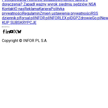
doręczenia? Zapadł ważny wyrok siedmiu sędziów NSA
Kontakt
O nas
Reklama
Kariera
Polityka
prywatności
Regulamin
Zmień ustawienia prywatności
RSS
dziennik.pl
forsal.pl
INFOR.pl
INFORLEX.pl
DGP
ZdrowieGo.pl
New
KUP SUBSKRYPCJĘ
Pobierz w
Pobierz z
Copyright © INFOR PL S.A.