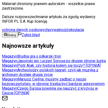
Materiał chroniony prawem autorskim - wszelkie prawa
zastrzeżone.
Dalsze rozpowszechnianie artykułu za zgodą wydawcy
INFOR PL S.A. Kup licencję.
ochrona danych osobowych
prywatność
rekrutacja
Zgłoś błąd
Drukuj
Najnowsze artykuły
Magazyn
Brudna gra o piłkarski tron
Magazyn
Japoński jen i uczeń Sorosa po drugiej stronie lustra
Magazyn
Piotr Arak: czy historia kołem się toczy? [OPINIA]
Magazyn
Archeolodzy polskich nagrań, czyli jak muzyka z
archiwum dostaje drugie życie
Magazyn
Mariusz Cielma: musimy zadbać o nasze
bezpieczeństwo, w obronie trzeba być bardziej agresywnym
Magazyn
Czego Europa powinna się nauczyć z kryzysu w
Ceucie [OPINIA]