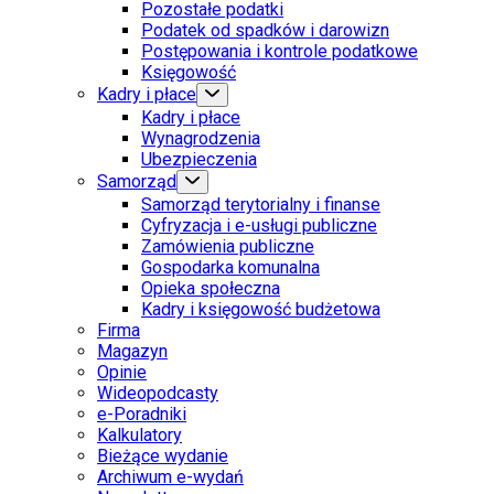
Pozostałe podatki
Podatek od spadków i darowizn
Postępowania i kontrole podatkowe
Księgowość
Kadry i płace
Kadry i płace
Wynagrodzenia
Ubezpieczenia
Samorząd
Samorząd terytorialny i finanse
Cyfryzacja i e-usługi publiczne
Zamówienia publiczne
Gospodarka komunalna
Opieka społeczna
Kadry i księgowość budżetowa
Firma
Magazyn
Opinie
Wideopodcasty
e-Poradniki
Kalkulatory
Bieżące wydanie
Archiwum e-wydań