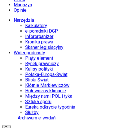
Magazyn
Opinie
Narzędzia
Kalkulatory
e-poradniki DGP
Infororganizer
Kronika prawa
Skaner legislacyjny
Wideopodcasty
Piąty element
Rynek prawniczy
Kulisy polityki
Polska-Europa-Świat
Bliski Świat
Kłótnie Markiewiczów
Hołownia w klimacie
Między nami POL i tyka
Sztuka sporu
Eureka odkrycie tygodnia
Służby
Archiwum e-wydań