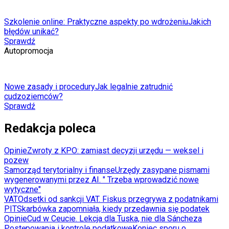
Szkolenie online: Praktyczne aspekty po wdrożeniu
Jakich
błędów unikać?
Sprawdź
Autopromocja
Nowe zasady i procedury
Jak legalnie zatrudnić
cudzoziemców?
Sprawdź
Redakcja poleca
Opinie
Zwroty z KPO: zamiast decyzji urzędu — weksel i
pozew
Samorząd terytorialny i finanse
Urzędy zasypane pismami
wygenerowanymi przez AI. " Trzeba wprowadzić nowe
wytyczne"
VAT
Odsetki od sankcji VAT. Fiskus przegrywa z podatnikami
PIT
Skarbówka zapomniała, kiedy przedawnia się podatek
Opinie
Cud w Ceucie. Lekcja dla Tuska, nie dla Sáncheza
Postępowania i kontrole podatkowe
Koniec sporu o