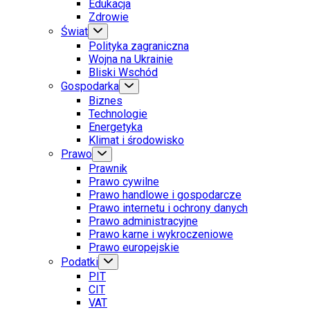
Edukacja
Zdrowie
Świat
Polityka zagraniczna
Wojna na Ukrainie
Bliski Wschód
Gospodarka
Biznes
Technologie
Energetyka
Klimat i środowisko
Prawo
Prawnik
Prawo cywilne
Prawo handlowe i gospodarcze
Prawo internetu i ochrony danych
Prawo administracyjne
Prawo karne i wykroczeniowe
Prawo europejskie
Podatki
PIT
CIT
VAT