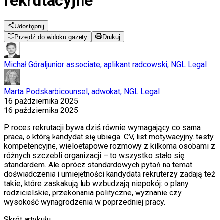
rekrutacyjne
Udostępnij
Przejdź do widoku gazety
Drukuj
Michał Góral
junior associate, aplikant radcowski, NGL Legal
Marta Podskarbi
counsel, adwokat, NGL Legal
16 października 2025
16 października 2025
P roces rekrutacji bywa dziś równie wymagający co sama
praca, o którą kandydat się ubiega. CV, list motywacyjny, testy
kompetencyjne, wieloetapowe rozmowy z kilkoma osobami z
różnych szczebli organizacji – to wszystko stało się
standardem. Ale oprócz standardowych pytań na temat
doświadczenia i umiejętności kandydata rekruterzy zadają też
takie, które zaskakują lub wzbudzają niepokój: o plany
rodzicielskie, przekonania polityczne, wyznanie czy
wysokość wynagrodzenia w poprzedniej pracy.
Skrót artykułu