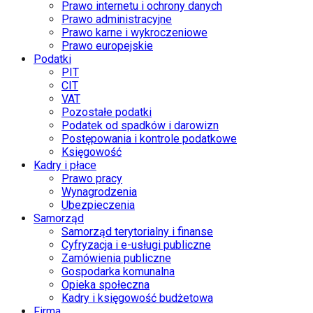
Prawo internetu i ochrony danych
Prawo administracyjne
Prawo karne i wykroczeniowe
Prawo europejskie
Podatki
PIT
CIT
VAT
Pozostałe podatki
Podatek od spadków i darowizn
Postępowania i kontrole podatkowe
Księgowość
Kadry i płace
Prawo pracy
Wynagrodzenia
Ubezpieczenia
Samorząd
Samorząd terytorialny i finanse
Cyfryzacja i e-usługi publiczne
Zamówienia publiczne
Gospodarka komunalna
Opieka społeczna
Kadry i księgowość budżetowa
Firma