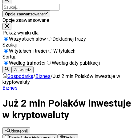
Opcje zaawansowane
Opcje zaawansowane
Pokaż wyniki dla:
Wszystkich słów
Dokładnej frazy
Szukaj:
W tytułach i treści
W tytułach
Sortuj:
Według trafności
Według daty publikacji
Zatwierdź
Gospodarka
/
Biznes
/
Już 2 mln Polaków inwestuje w
kryptowaluty
Biznes
Już 2 mln Polaków inwestuje
w kryptowaluty
Udostępnij
Przejdź do widoku gazety
Drukuj