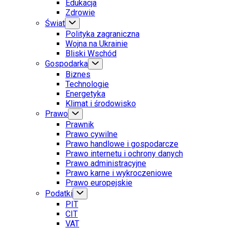
Edukacja
Zdrowie
Świat
Polityka zagraniczna
Wojna na Ukrainie
Bliski Wschód
Gospodarka
Biznes
Technologie
Energetyka
Klimat i środowisko
Prawo
Prawnik
Prawo cywilne
Prawo handlowe i gospodarcze
Prawo internetu i ochrony danych
Prawo administracyjne
Prawo karne i wykroczeniowe
Prawo europejskie
Podatki
PIT
CIT
VAT