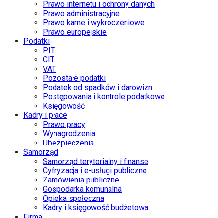
Prawo internetu i ochrony danych
Prawo administracyjne
Prawo karne i wykroczeniowe
Prawo europejskie
Podatki
PIT
CIT
VAT
Pozostałe podatki
Podatek od spadków i darowizn
Postępowania i kontrole podatkowe
Księgowość
Kadry i płace
Prawo pracy
Wynagrodzenia
Ubezpieczenia
Samorząd
Samorząd terytorialny i finanse
Cyfryzacja i e-usługi publiczne
Zamówienia publiczne
Gospodarka komunalna
Opieka społeczna
Kadry i księgowość budżetowa
Firma