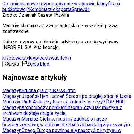
Co zmienia nowe rozporządzenie w sprawie klasyfikacji
budżetowej?
Komentarz eksperta
Sprawdź
Źródło:
Dziennik Gazeta Prawna
Materiał chroniony prawem autorskim - wszelkie prawa
zastrzeżone.
Dalsze rozpowszechnianie artykułu za zgodą wydawcy
INFOR PL S.A. Kup licencję.
kryptowaluty
kryptoaktywa
bitcoin
Zgłoś błąd
Drukuj
Najnowsze artykuły
Magazyn
Brudna gra o piłkarski tron
Magazyn
Japoński jen i uczeń Sorosa po drugiej stronie lustra
Magazyn
Piotr Arak: czy historia kołem się toczy? [OPINIA]
Magazyn
Archeolodzy polskich nagrań, czyli jak muzyka z
archiwum dostaje drugie życie
Magazyn
Mariusz Cielma: musimy zadbać o nasze
bezpieczeństwo, w obronie trzeba być bardziej agresywnym
Magazyn
Czego Europa powinna się nauczyć z kryzysu w