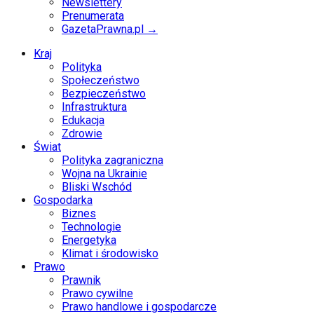
Newslettery
Prenumerata
GazetaPrawna.pl →
Kraj
Polityka
Społeczeństwo
Bezpieczeństwo
Infrastruktura
Edukacja
Zdrowie
Świat
Polityka zagraniczna
Wojna na Ukrainie
Bliski Wschód
Gospodarka
Biznes
Technologie
Energetyka
Klimat i środowisko
Prawo
Prawnik
Prawo cywilne
Prawo handlowe i gospodarcze