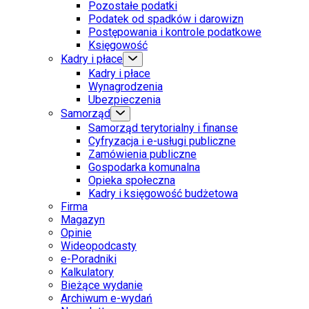
Pozostałe podatki
Podatek od spadków i darowizn
Postępowania i kontrole podatkowe
Księgowość
Kadry i płace
Kadry i płace
Wynagrodzenia
Ubezpieczenia
Samorząd
Samorząd terytorialny i finanse
Cyfryzacja i e-usługi publiczne
Zamówienia publiczne
Gospodarka komunalna
Opieka społeczna
Kadry i księgowość budżetowa
Firma
Magazyn
Opinie
Wideopodcasty
e-Poradniki
Kalkulatory
Bieżące wydanie
Archiwum e-wydań