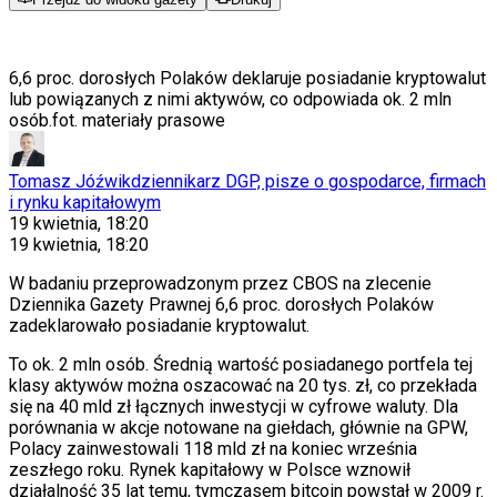
6,6 proc. dorosłych Polaków deklaruje posiadanie kryptowalut
lub powiązanych z nimi aktywów, co odpowiada ok. 2 mln
osób.
fot. materiały prasowe
Tomasz Jóźwik
dziennikarz DGP, pisze o gospodarce, firmach
i rynku kapitałowym
19 kwietnia, 18:20
19 kwietnia, 18:20
W badaniu przeprowadzonym przez CBOS na zlecenie
Dziennika Gazety Prawnej 6,6 proc. dorosłych Polaków
zadeklarowało posiadanie kryptowalut.
To ok. 2 mln osób. Średnią wartość posiadanego portfela tej
klasy aktywów można oszacować na 20 tys. zł, co przekłada
się na 40 mld zł łącznych inwestycji w cyfrowe waluty. Dla
porównania w akcje notowane na giełdach, głównie na GPW,
Polacy zainwestowali 118 mld zł na koniec września
zeszłego roku. Rynek kapitałowy w Polsce wznowił
działalność
35 lat temu, tymczasem bitcoin powstał w 2009 r
.