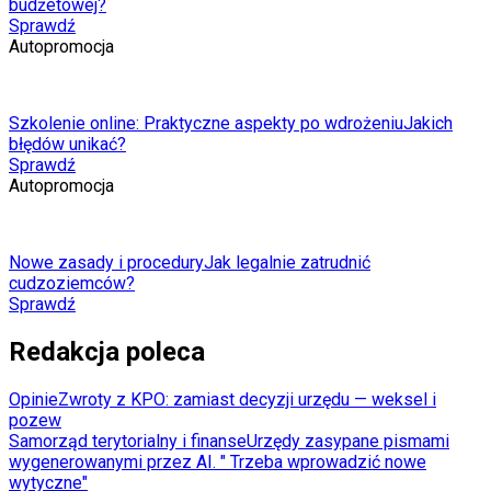
budżetowej?
Sprawdź
Autopromocja
Szkolenie online: Praktyczne aspekty po wdrożeniu
Jakich
błędów unikać?
Sprawdź
Autopromocja
Nowe zasady i procedury
Jak legalnie zatrudnić
cudzoziemców?
Sprawdź
Redakcja poleca
Opinie
Zwroty z KPO: zamiast decyzji urzędu — weksel i
pozew
Samorząd terytorialny i finanse
Urzędy zasypane pismami
wygenerowanymi przez AI. " Trzeba wprowadzić nowe
wytyczne"