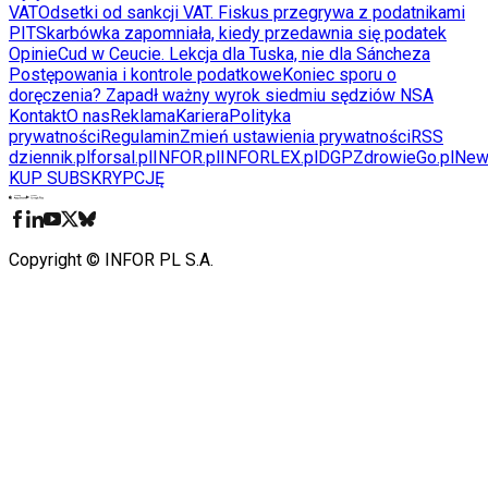
VAT
Odsetki od sankcji VAT. Fiskus przegrywa z podatnikami
PIT
Skarbówka zapomniała, kiedy przedawnia się podatek
Opinie
Cud w Ceucie. Lekcja dla Tuska, nie dla Sáncheza
Postępowania i kontrole podatkowe
Koniec sporu o
doręczenia? Zapadł ważny wyrok siedmiu sędziów NSA
Kontakt
O nas
Reklama
Kariera
Polityka
prywatności
Regulamin
Zmień ustawienia prywatności
RSS
dziennik.pl
forsal.pl
INFOR.pl
INFORLEX.pl
DGP
ZdrowieGo.pl
New
KUP SUBSKRYPCJĘ
Pobierz w
Pobierz z
Copyright © INFOR PL S.A.