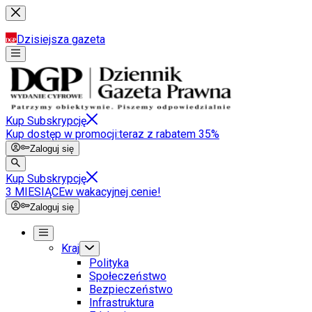
Dzisiejsza gazeta
Kup Subskrypcję
Kup dostęp w promocji:
teraz z rabatem 35%
Zaloguj się
Kup Subskrypcję
3 MIESIĄCE
w wakacyjnej cenie!
Zaloguj się
Kraj
Polityka
Społeczeństwo
Bezpieczeństwo
Infrastruktura