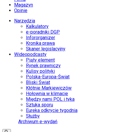
Magazyn
Opinie
Narzędzia
Kalkulatory
e-poradniki DGP
Infororganizer
Kronika prawa
Skaner legislacyjny
Wideopodcasty
Piąty element
Rynek prawniczy
Kulisy polityki
Polska-Europa-Świat
Bliski Świat
Kłótnie Markiewiczów
Hołownia w klimacie
Między nami POL i tyka
Sztuka sporu
Eureka odkrycie tygodnia
Służby
Archiwum e-wydań