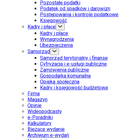
Pozostałe podatki
Podatek od spadków i darowizn
Postępowania i kontrole podatkowe
Księgowość
Kadry i płace
Kadry i płace
Wynagrodzenia
Ubezpieczenia
Samorząd
Samorząd terytorialny i finanse
Cyfryzacja i e-usługi publiczne
Zamówienia publiczne
Gospodarka komunalna
Opieka społeczna
Kadry i księgowość budżetowa
Firma
Magazyn
Opinie
Wideopodcasty
e-Poradniki
Kalkulatory
Bieżące wydanie
Archiwum e-wydań