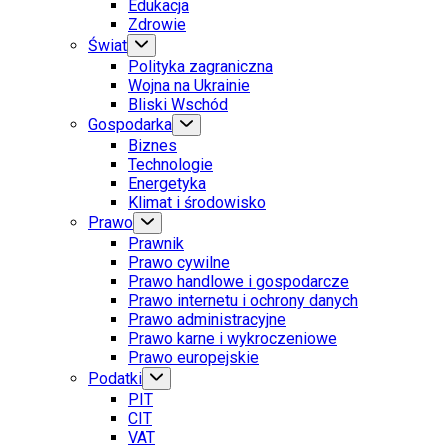
Edukacja
Zdrowie
Świat
Polityka zagraniczna
Wojna na Ukrainie
Bliski Wschód
Gospodarka
Biznes
Technologie
Energetyka
Klimat i środowisko
Prawo
Prawnik
Prawo cywilne
Prawo handlowe i gospodarcze
Prawo internetu i ochrony danych
Prawo administracyjne
Prawo karne i wykroczeniowe
Prawo europejskie
Podatki
PIT
CIT
VAT