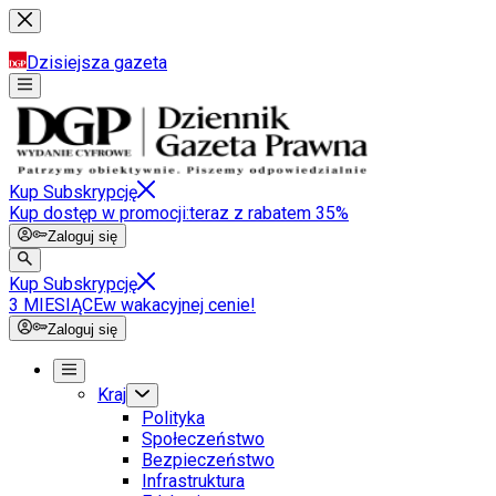
Dzisiejsza gazeta
Kup Subskrypcję
Kup dostęp w promocji:
teraz z rabatem 35%
Zaloguj się
Kup Subskrypcję
3 MIESIĄCE
w wakacyjnej cenie!
Zaloguj się
Kraj
Polityka
Społeczeństwo
Bezpieczeństwo
Infrastruktura