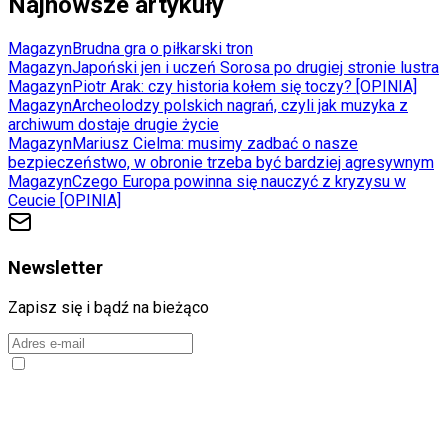
Najnowsze artykuły
Magazyn
Brudna gra o piłkarski tron
Magazyn
Japoński jen i uczeń Sorosa po drugiej stronie lustra
Magazyn
Piotr Arak: czy historia kołem się toczy? [OPINIA]
Magazyn
Archeolodzy polskich nagrań, czyli jak muzyka z
archiwum dostaje drugie życie
Magazyn
Mariusz Cielma: musimy zadbać o nasze
bezpieczeństwo, w obronie trzeba być bardziej agresywnym
Magazyn
Czego Europa powinna się nauczyć z kryzysu w
Ceucie [OPINIA]
Newsletter
Zapisz się i bądź na bieżąco