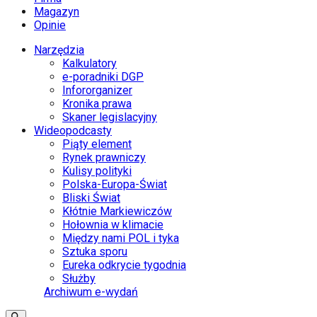
Magazyn
Opinie
Narzędzia
Kalkulatory
e-poradniki DGP
Infororganizer
Kronika prawa
Skaner legislacyjny
Wideopodcasty
Piąty element
Rynek prawniczy
Kulisy polityki
Polska-Europa-Świat
Bliski Świat
Kłótnie Markiewiczów
Hołownia w klimacie
Między nami POL i tyka
Sztuka sporu
Eureka odkrycie tygodnia
Służby
Archiwum e-wydań