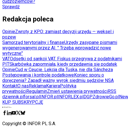
cudzoziemców?
Sprawdź
Redakcja poleca
Opinie
Zwroty z KPO: zamiast decyzji urzędu — weksel i
pozew
Samorząd terytorialny i finanse
Urzędy zasypane pismami
wygenerowanymi przez AI. " Trzeba wprowadzić nowe
wytyczne"
VAT
Odsetki od sankcji VAT. Fiskus przegrywa z podatnikami
PIT
Skarbówka zapomniała, kiedy przedawnia się podatek
Opinie
Cud w Ceucie. Lekcja dla Tuska, nie dla Sáncheza
Postępowania i kontrole podatkowe
Koniec sporu o
doręczenia? Zapadł ważny wyrok siedmiu sędziów NSA
Kontakt
O nas
Reklama
Kariera
Polityka
prywatności
Regulamin
Zmień ustawienia prywatności
RSS
dziennik.pl
forsal.pl
INFOR.pl
INFORLEX.pl
DGP
ZdrowieGo.pl
New
KUP SUBSKRYPCJĘ
Pobierz w
Pobierz z
Copyright © INFOR PL S.A.