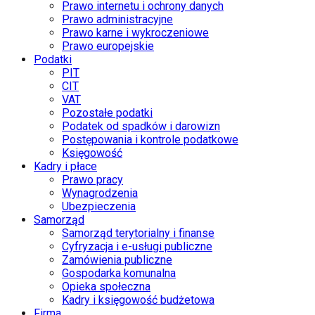
Prawo internetu i ochrony danych
Prawo administracyjne
Prawo karne i wykroczeniowe
Prawo europejskie
Podatki
PIT
CIT
VAT
Pozostałe podatki
Podatek od spadków i darowizn
Postępowania i kontrole podatkowe
Księgowość
Kadry i płace
Prawo pracy
Wynagrodzenia
Ubezpieczenia
Samorząd
Samorząd terytorialny i finanse
Cyfryzacja i e-usługi publiczne
Zamówienia publiczne
Gospodarka komunalna
Opieka społeczna
Kadry i księgowość budżetowa
Firma