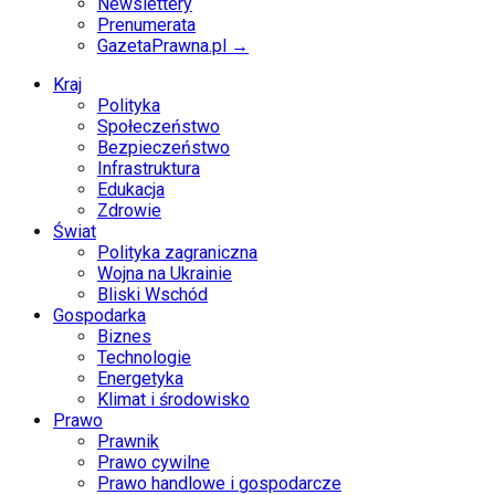
Newslettery
Prenumerata
GazetaPrawna.pl →
Kraj
Polityka
Społeczeństwo
Bezpieczeństwo
Infrastruktura
Edukacja
Zdrowie
Świat
Polityka zagraniczna
Wojna na Ukrainie
Bliski Wschód
Gospodarka
Biznes
Technologie
Energetyka
Klimat i środowisko
Prawo
Prawnik
Prawo cywilne
Prawo handlowe i gospodarcze