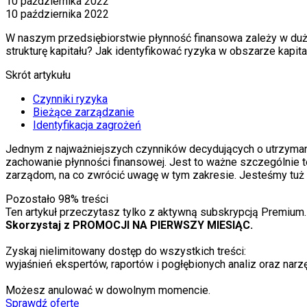
10 października 2022
10 października 2022
W naszym przedsiębiorstwie płynność finansowa zależy w dużym
strukturę kapitału? Jak identyfikować ryzyka w obszarze kapit
Skrót artykułu
Czynniki ryzyka
Bieżące zarządzanie
Identyfikacja zagrożeń
Jednym z najważniejszych czynnik
ó
w decydujących o utrzyman
zachowanie płynności finansowej. Jest to ważne szczeg
ó
lnie 
zarządom, na co zwr
ó
cić uwagę w tym zakresie. Jesteśmy tuż p
Pozostało
98
% treści
Ten artykuł przeczytasz tylko z aktywną subskrypcją Premium.
Skorzystaj z PROMOCJI NA PIERWSZY MIESIĄC.
Zyskaj nielimitowany dostęp do wszystkich treści:
wyjaśnień ekspertów, raportów i pogłębionych analiz oraz narzę
Możesz anulować w dowolnym momencie.
Sprawdź ofertę