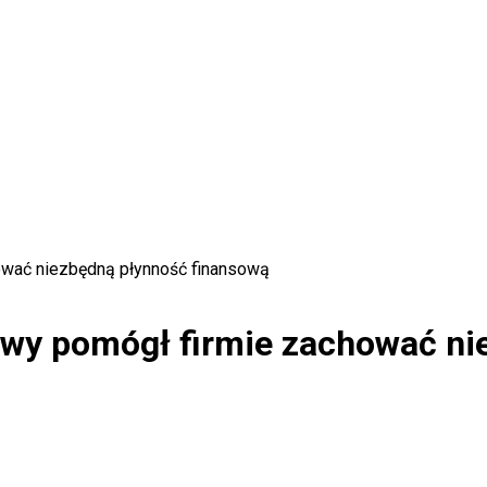
hować niezbędną płynność finansową
towy pomógł firmie zachować n