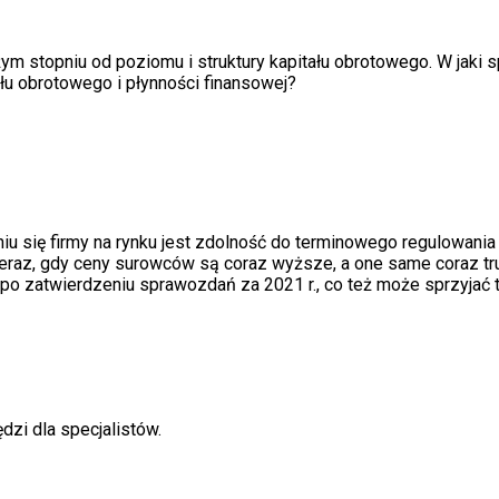
 stopniu od poziomu i struktury kapitału obrotowego. W jaki s
ału obrotowego i płynności finansowej?
iu się firmy na rynku jest zdolność do terminowego regulowan
teraz, gdy ceny surowc
ó
w są coraz wyższe, a one same coraz t
o zatwierdzeniu sprawozdań za 2021 r., co też może sprzyjać ta
dzi dla specjalistów.