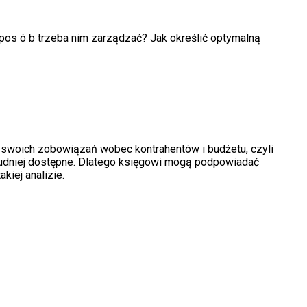
pos ó b trzeba nim zarządzać? Jak określić optymalną
ia swoich zobowiązań wobec kontrahent
ó
w i budżetu, czyli
rudniej dostępne. Dlatego księgowi mogą podpowiadać
kiej analizie.