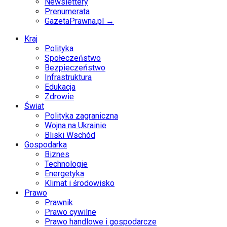
Newslettery
Prenumerata
GazetaPrawna.pl →
Kraj
Polityka
Społeczeństwo
Bezpieczeństwo
Infrastruktura
Edukacja
Zdrowie
Świat
Polityka zagraniczna
Wojna na Ukrainie
Bliski Wschód
Gospodarka
Biznes
Technologie
Energetyka
Klimat i środowisko
Prawo
Prawnik
Prawo cywilne
Prawo handlowe i gospodarcze