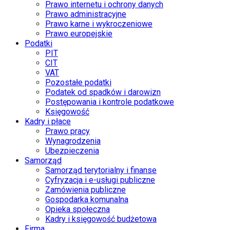
Prawo internetu i ochrony danych
Prawo administracyjne
Prawo karne i wykroczeniowe
Prawo europejskie
Podatki
PIT
CIT
VAT
Pozostałe podatki
Podatek od spadków i darowizn
Postępowania i kontrole podatkowe
Księgowość
Kadry i płace
Prawo pracy
Wynagrodzenia
Ubezpieczenia
Samorząd
Samorząd terytorialny i finanse
Cyfryzacja i e-usługi publiczne
Zamówienia publiczne
Gospodarka komunalna
Opieka społeczna
Kadry i księgowość budżetowa
Firma