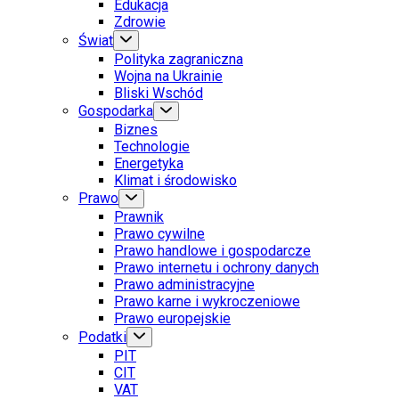
Edukacja
Zdrowie
Świat
Polityka zagraniczna
Wojna na Ukrainie
Bliski Wschód
Gospodarka
Biznes
Technologie
Energetyka
Klimat i środowisko
Prawo
Prawnik
Prawo cywilne
Prawo handlowe i gospodarcze
Prawo internetu i ochrony danych
Prawo administracyjne
Prawo karne i wykroczeniowe
Prawo europejskie
Podatki
PIT
CIT
VAT