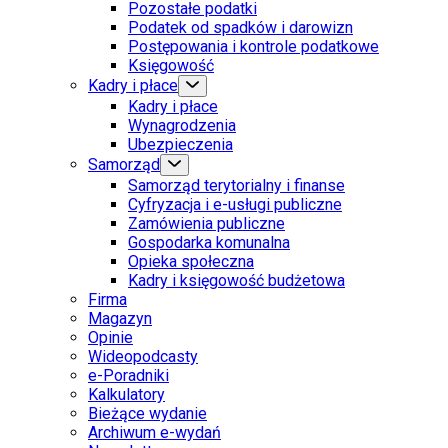
Pozostałe podatki
Podatek od spadków i darowizn
Postępowania i kontrole podatkowe
Księgowość
Kadry i płace
Kadry i płace
Wynagrodzenia
Ubezpieczenia
Samorząd
Samorząd terytorialny i finanse
Cyfryzacja i e-usługi publiczne
Zamówienia publiczne
Gospodarka komunalna
Opieka społeczna
Kadry i księgowość budżetowa
Firma
Magazyn
Opinie
Wideopodcasty
e-Poradniki
Kalkulatory
Bieżące wydanie
Archiwum e-wydań