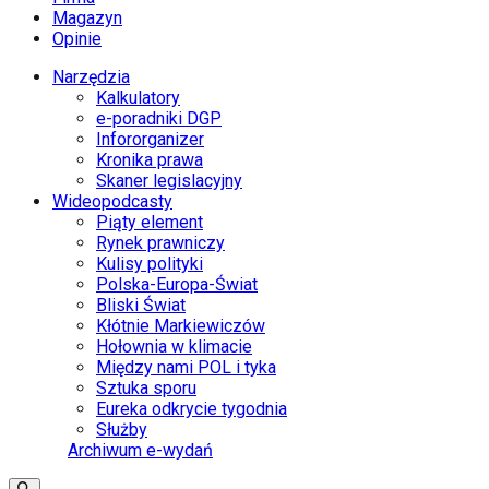
Magazyn
Opinie
Narzędzia
Kalkulatory
e-poradniki DGP
Infororganizer
Kronika prawa
Skaner legislacyjny
Wideopodcasty
Piąty element
Rynek prawniczy
Kulisy polityki
Polska-Europa-Świat
Bliski Świat
Kłótnie Markiewiczów
Hołownia w klimacie
Między nami POL i tyka
Sztuka sporu
Eureka odkrycie tygodnia
Służby
Archiwum e-wydań