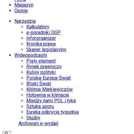
Magazyn
Opinie
Narzędzia
Kalkulatory
e-poradniki DGP
Infororganizer
Kronika prawa
Skaner legislacyjny
Wideopodcasty
Piąty element
Rynek prawniczy
Kulisy polityki
Polska-Europa-Świat
Bliski Świat
Kłótnie Markiewiczów
Hołownia w klimacie
Między nami POL i tyka
Sztuka sporu
Eureka odkrycie tygodnia
Służby
Archiwum e-wydań