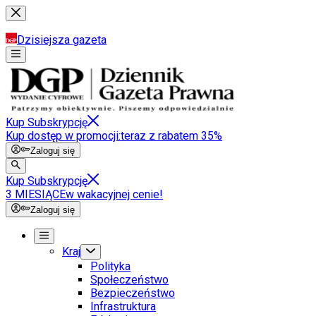
Dzisiejsza gazeta
Kup Subskrypcję
Kup dostęp w promocji:
teraz z rabatem 35%
Zaloguj się
Kup Subskrypcję
3 MIESIĄCE
w wakacyjnej cenie!
Zaloguj się
Kraj
Polityka
Społeczeństwo
Bezpieczeństwo
Infrastruktura