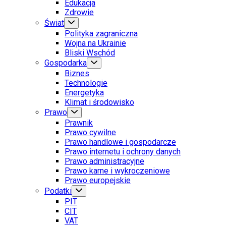
Edukacja
Zdrowie
Świat
Polityka zagraniczna
Wojna na Ukrainie
Bliski Wschód
Gospodarka
Biznes
Technologie
Energetyka
Klimat i środowisko
Prawo
Prawnik
Prawo cywilne
Prawo handlowe i gospodarcze
Prawo internetu i ochrony danych
Prawo administracyjne
Prawo karne i wykroczeniowe
Prawo europejskie
Podatki
PIT
CIT
VAT