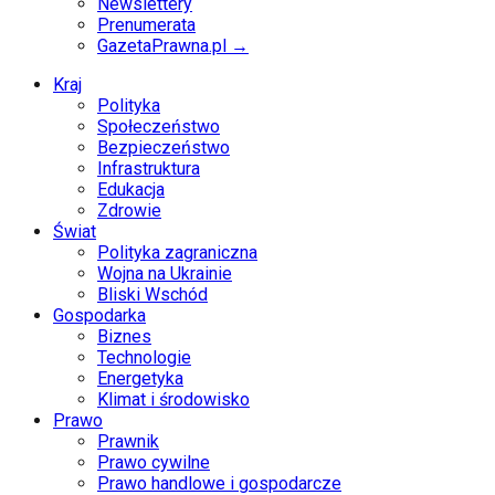
Newslettery
Prenumerata
GazetaPrawna.pl →
Kraj
Polityka
Społeczeństwo
Bezpieczeństwo
Infrastruktura
Edukacja
Zdrowie
Świat
Polityka zagraniczna
Wojna na Ukrainie
Bliski Wschód
Gospodarka
Biznes
Technologie
Energetyka
Klimat i środowisko
Prawo
Prawnik
Prawo cywilne
Prawo handlowe i gospodarcze