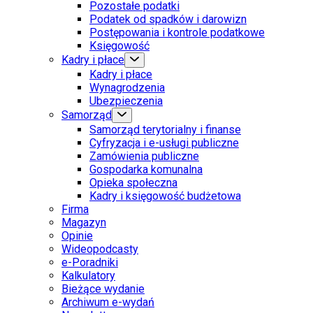
Pozostałe podatki
Podatek od spadków i darowizn
Postępowania i kontrole podatkowe
Księgowość
Kadry i płace
Kadry i płace
Wynagrodzenia
Ubezpieczenia
Samorząd
Samorząd terytorialny i finanse
Cyfryzacja i e-usługi publiczne
Zamówienia publiczne
Gospodarka komunalna
Opieka społeczna
Kadry i księgowość budżetowa
Firma
Magazyn
Opinie
Wideopodcasty
e-Poradniki
Kalkulatory
Bieżące wydanie
Archiwum e-wydań