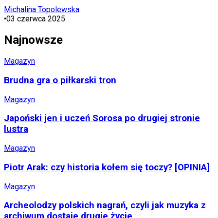
Michalina Topolewska
•
03 czerwca 2025
Najnowsze
Magazyn
Brudna gra o piłkarski tron
Magazyn
Japoński jen i uczeń Sorosa po drugiej stronie
lustra
Magazyn
Piotr Arak: czy historia kołem się toczy? [OPINIA]
Magazyn
Archeolodzy polskich nagrań, czyli jak muzyka z
archiwum dostaje drugie życie