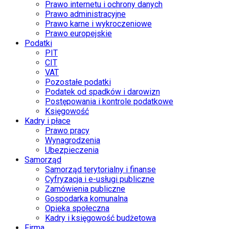
Prawo internetu i ochrony danych
Prawo administracyjne
Prawo karne i wykroczeniowe
Prawo europejskie
Podatki
PIT
CIT
VAT
Pozostałe podatki
Podatek od spadków i darowizn
Postępowania i kontrole podatkowe
Księgowość
Kadry i płace
Prawo pracy
Wynagrodzenia
Ubezpieczenia
Samorząd
Samorząd terytorialny i finanse
Cyfryzacja i e-usługi publiczne
Zamówienia publiczne
Gospodarka komunalna
Opieka społeczna
Kadry i księgowość budżetowa
Firma