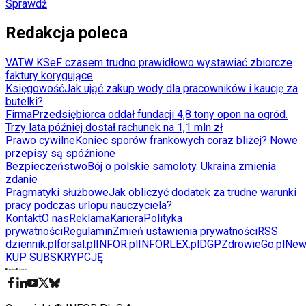
Sprawdź
Redakcja poleca
VAT
W KSeF czasem trudno prawidłowo wystawiać zbiorcze
faktury korygujące
Księgowość
Jak ująć zakup wody dla pracowników i kaucję za
butelki?
Firma
Przedsiębiorca oddał fundacji 4,8 tony opon na ogród.
Trzy lata później dostał rachunek na 1,1 mln zł
Prawo cywilne
Koniec sporów frankowych coraz bliżej? Nowe
przepisy są spóźnione
Bezpieczeństwo
Bój o polskie samoloty. Ukraina zmienia
zdanie
Pragmatyki służbowe
Jak obliczyć dodatek za trudne warunki
pracy podczas urlopu nauczyciela?
Kontakt
O nas
Reklama
Kariera
Polityka
prywatności
Regulamin
Zmień ustawienia prywatności
RSS
dziennik.pl
forsal.pl
INFOR.pl
INFORLEX.pl
DGP
ZdrowieGo.pl
New
KUP SUBSKRYPCJĘ
Pobierz w
Pobierz z