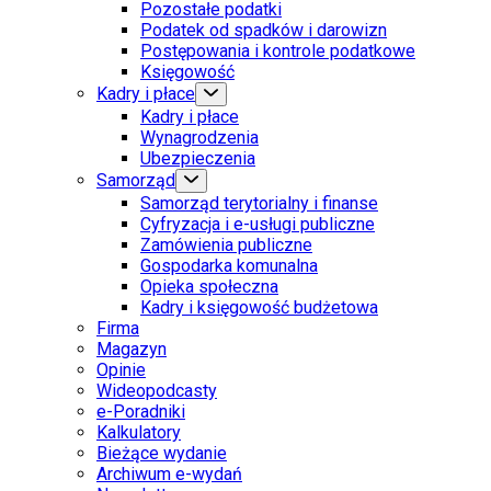
Pozostałe podatki
Podatek od spadków i darowizn
Postępowania i kontrole podatkowe
Księgowość
Kadry i płace
Kadry i płace
Wynagrodzenia
Ubezpieczenia
Samorząd
Samorząd terytorialny i finanse
Cyfryzacja i e-usługi publiczne
Zamówienia publiczne
Gospodarka komunalna
Opieka społeczna
Kadry i księgowość budżetowa
Firma
Magazyn
Opinie
Wideopodcasty
e-Poradniki
Kalkulatory
Bieżące wydanie
Archiwum e-wydań