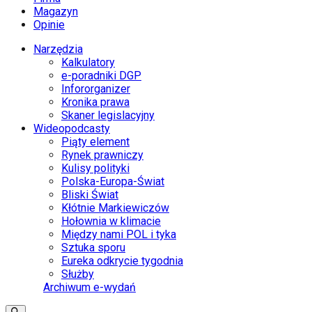
Magazyn
Opinie
Narzędzia
Kalkulatory
e-poradniki DGP
Infororganizer
Kronika prawa
Skaner legislacyjny
Wideopodcasty
Piąty element
Rynek prawniczy
Kulisy polityki
Polska-Europa-Świat
Bliski Świat
Kłótnie Markiewiczów
Hołownia w klimacie
Między nami POL i tyka
Sztuka sporu
Eureka odkrycie tygodnia
Służby
Archiwum e-wydań