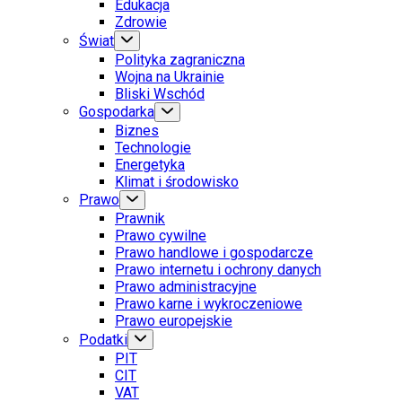
Edukacja
Zdrowie
Świat
Polityka zagraniczna
Wojna na Ukrainie
Bliski Wschód
Gospodarka
Biznes
Technologie
Energetyka
Klimat i środowisko
Prawo
Prawnik
Prawo cywilne
Prawo handlowe i gospodarcze
Prawo internetu i ochrony danych
Prawo administracyjne
Prawo karne i wykroczeniowe
Prawo europejskie
Podatki
PIT
CIT
VAT