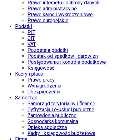
Prawo internetu i ochrony danych
Prawo administracyjne
Prawo karne i wykroczeniowe
Prawo europejskie
Podatki
PIT
CIT
VAT
Pozostałe podatki
Podatek od spadków i darowizn
Postępowania i kontrole podatkowe
Księgowość
Kadry i płace
Prawo pracy
Wynagrodzenia
Ubezpieczenia
Samorząd
Samorząd terytorialny i finanse
Cyfryzacja i e-usługi publiczne
Zamówienia publiczne
Gospodarka komunalna
Opieka społeczna
Kadry i księgowość budżetowa
Firma