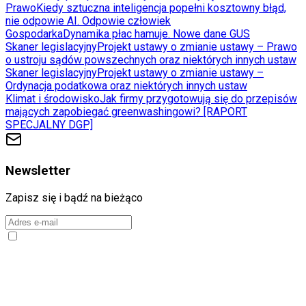
Prawo
Kiedy sztuczna inteligencja popełni kosztowny błąd,
nie odpowie AI. Odpowie człowiek
Gospodarka
Dynamika płac hamuje. Nowe dane GUS
Skaner legislacyjny
Projekt ustawy o zmianie ustawy – Prawo
o ustroju sądów powszechnych oraz niektórych innych ustaw
Skaner legislacyjny
Projekt ustawy o zmianie ustawy –
Ordynacja podatkowa oraz niektórych innych ustaw
Klimat i środowisko
Jak firmy przygotowują się do przepisów
mających zapobiegać greenwashingowi? [RAPORT
SPECJALNY DGP]
Newsletter
Zapisz się i bądź na bieżąco