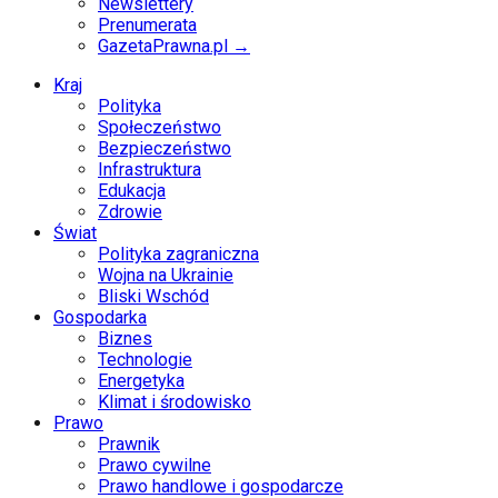
Newslettery
Prenumerata
GazetaPrawna.pl →
Kraj
Polityka
Społeczeństwo
Bezpieczeństwo
Infrastruktura
Edukacja
Zdrowie
Świat
Polityka zagraniczna
Wojna na Ukrainie
Bliski Wschód
Gospodarka
Biznes
Technologie
Energetyka
Klimat i środowisko
Prawo
Prawnik
Prawo cywilne
Prawo handlowe i gospodarcze