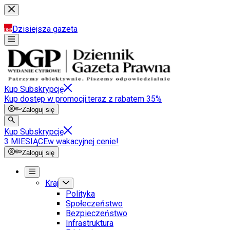
Dzisiejsza gazeta
Kup Subskrypcję
Kup dostęp w promocji:
teraz z rabatem 35%
Zaloguj się
Kup Subskrypcję
3 MIESIĄCE
w wakacyjnej cenie!
Zaloguj się
Kraj
Polityka
Społeczeństwo
Bezpieczeństwo
Infrastruktura