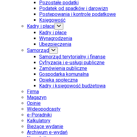
Pozostałe podatki
Podatek od spadków i darowizn
Postępowania i kontrole podatkowe
Księgowość
Kadry i płace
Kadry i płace
Wynagrodzenia
Ubezpieczenia
Samorząd
Samorząd terytorialny i finanse
Cyfryzacja i e-usługi publiczne
Zamówienia publiczne
Gospodarka komunalna
Opieka społeczna
Kadry i księgowość budżetowa
Firma
Magazyn
Opinie
Wideopodcasty
e-Poradniki
Kalkulatory
Bieżące wydanie
Archiwum e-wydań