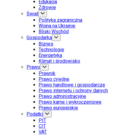
Edukacja
Zdrowie
Świat
Polityka zagraniczna
Wojna na Ukrainie
Bliski Wschód
Gospodarka
Biznes
Technologie
Energetyka
Klimat i środowisko
Prawo
Prawnik
Prawo cywilne
Prawo handlowe i gospodarcze
Prawo internetu i ochrony danych
Prawo administracyjne
Prawo karne i wykroczeniowe
Prawo europejskie
Podatki
PIT
CIT
VAT