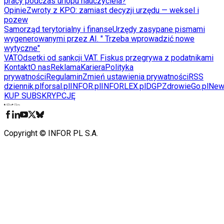
pracy podczas urlopu nauczyciela?
Opinie
Zwroty z KPO: zamiast decyzji urzędu — weksel i
pozew
Samorząd terytorialny i finanse
Urzędy zasypane pismami
wygenerowanymi przez AI. " Trzeba wprowadzić nowe
wytyczne"
VAT
Odsetki od sankcji VAT. Fiskus przegrywa z podatnikami
Kontakt
O nas
Reklama
Kariera
Polityka
prywatności
Regulamin
Zmień ustawienia prywatności
RSS
dziennik.pl
forsal.pl
INFOR.pl
INFORLEX.pl
DGP
ZdrowieGo.pl
New
KUP SUBSKRYPCJĘ
Pobierz w
Pobierz z
Copyright © INFOR PL S.A.