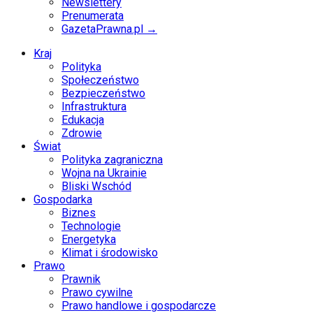
Newslettery
Prenumerata
GazetaPrawna.pl →
Kraj
Polityka
Społeczeństwo
Bezpieczeństwo
Infrastruktura
Edukacja
Zdrowie
Świat
Polityka zagraniczna
Wojna na Ukrainie
Bliski Wschód
Gospodarka
Biznes
Technologie
Energetyka
Klimat i środowisko
Prawo
Prawnik
Prawo cywilne
Prawo handlowe i gospodarcze