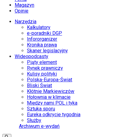
Magazyn
Opinie
Narzędzia
Kalkulatory
e-poradniki DGP
Infororganizer
Kronika prawa
Skaner legislacyjny
Wideopodcasty
Piąty element
Rynek prawniczy
Kulisy polityki
Polska-Europa-Świat
Bliski Świat
Kłótnie Markiewiczów
Hołownia w klimacie
Między nami POL i tyka
Sztuka sporu
Eureka odkrycie tygodnia
Służby
Archiwum e-wydań