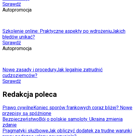
Sprawdź
Autopromocja
Szkolenie online: Praktyczne aspekty po wdrożeniu
Jakich
błędów unikać?
Sprawdź
Autopromocja
Nowe zasady i procedury
Jak legalnie zatrudnić
cudzoziemców?
Sprawdź
Redakcja poleca
Prawo cywilne
Koniec sporów frankowych coraz bliżej? Nowe
przepisy są spóźnione
Bezpieczeństwo
Bój o polskie samoloty. Ukraina zmienia
zdanie
Pragmatyki służbowe
Jak obliczyć dodatek za trudne warunki