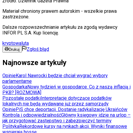
Źródło:
Dziennik Gazeta Prawna
Materiał chroniony prawem autorskim - wszelkie prawa
zastrzeżone.
Dalsze rozpowszechnianie artykułu za zgodą wydawcy
INFOR PL S.A. Kup licencję.
kryptowaluta
Zgłoś błąd
Drukuj
Najnowsze artykuły
Opinie
Karol Nawrocki będzie chciał wygrać wybory
parlamentarne
Gospodarka
Nowy tydzień w gospodarce. Co z naszą inflacją i
PKB? [ROZMOWA]
Pozostałe podatki
Interpretacje dotyczące podatków
lokalnych nie będą wydawane już przez samorządy
Opinie
PiS chce deportacji. Dostanie radykalizację Ukraińców
Kontrola i odpowiedzialność
Główny księgowy idzie na urlop –
jak przygotować zastępstwo i zabezpieczyć terminy
Polityka
Rekordowe kursy na rynkach akcji. Wyniki finansowe
wspierają hossę