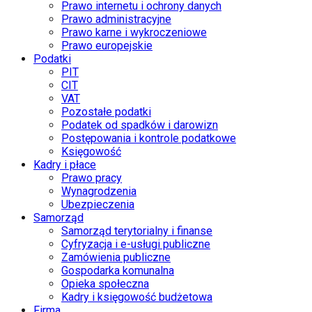
Prawo internetu i ochrony danych
Prawo administracyjne
Prawo karne i wykroczeniowe
Prawo europejskie
Podatki
PIT
CIT
VAT
Pozostałe podatki
Podatek od spadków i darowizn
Postępowania i kontrole podatkowe
Księgowość
Kadry i płace
Prawo pracy
Wynagrodzenia
Ubezpieczenia
Samorząd
Samorząd terytorialny i finanse
Cyfryzacja i e-usługi publiczne
Zamówienia publiczne
Gospodarka komunalna
Opieka społeczna
Kadry i księgowość budżetowa
Firma