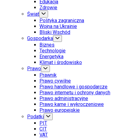
Edukacja
Zdrowie
Świat
Polityka zagraniczna
Wojna na Ukrainie
Bliski Wschód
Gospodarka
Biznes
Technologie
Energetyka
Klimat i środowisko
Prawo
Prawnik
Prawo cywilne
Prawo handlowe i gospodarcze
Prawo internetu i ochrony danych
Prawo administracyjne
Prawo karne i wykroczeniowe
Prawo europejskie
Podatki
PIT
CIT
VAT