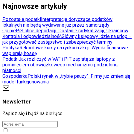
Najnowsze artykuły
Pozostałe podatki
Interpretacje dotyczące podatków
lokalnych nie będą wydawane już przez samorządy
Opinie
PiS chce deportacji. Dostanie radykalizację Ukraińców
Kontrola i odpowiedzialność
Główny księgowy idzie na urlop –
jak przygotować zastępstwo i zabezpieczyć terminy
Polityka
Rekordowe kursy na rynkach akcji. Wyniki finansowe
wspierają hossę
Podatki
Jak rozliczyć w VAT i PIT zapłatę za laptopy z
pominięciem obowiązkowego mechanizmu podzielonej
płatności
Gospodarka
Polski rynek w „trybie pauzy”. Firmy już zmieniają
model funkcjonowania
Newsletter
Zapisz się i bądź na bieżąco