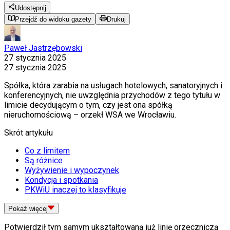
Udostępnij
Przejdź do widoku gazety
Drukuj
Paweł Jastrzębowski
27 stycznia 2025
27 stycznia 2025
Spółka, która zarabia na usługach hotelowych, sanatoryjnych i
konferencyjnych, nie uwzględnia przychodów z tego tytułu w
limicie decydującym o tym, czy jest ona spółką
nieruchomościową – orzekł WSA we Wrocławiu.
Skrót artykułu
Co z limitem
Są różnice
Wyżywienie i wypoczynek
Kondycja i spotkania
PKWiU inaczej to klasyfikuje
Pokaż
więcej
Potwierdził tym samym ukształtowaną już linię orzeczniczą