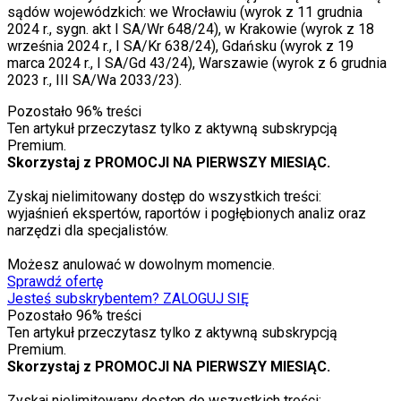
sądów wojewódzkich: we Wrocławiu (wyrok z 11 grudnia
2024 r., sygn. akt I SA/Wr 648/24), w Krakowie (wyrok z 18
września 2024 r., I SA/Kr 638/24), Gdańsku (wyrok z 19
marca 2024 r., I SA/Gd 43/24), Warszawie (wyrok z 6 grudnia
2023 r., III SA/Wa 2033/23).
Pozostało
96
% treści
Ten artykuł przeczytasz tylko z aktywną subskrypcją
Premium.
Skorzystaj z PROMOCJI NA PIERWSZY MIESIĄC.
Zyskaj nielimitowany dostęp do wszystkich treści:
wyjaśnień ekspertów, raportów i pogłębionych analiz oraz
narzędzi dla specjalistów.
Możesz anulować w dowolnym momencie.
Sprawdź ofertę
Jesteś subskrybentem? ZALOGUJ SIĘ
Pozostało
96
% treści
Ten artykuł przeczytasz tylko z aktywną subskrypcją
Premium.
Skorzystaj z PROMOCJI NA PIERWSZY MIESIĄC.
Zyskaj nielimitowany dostęp do wszystkich treści: