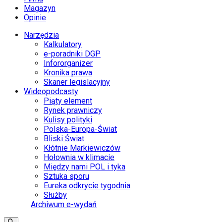
Magazyn
Opinie
Narzędzia
Kalkulatory
e-poradniki DGP
Infororganizer
Kronika prawa
Skaner legislacyjny
Wideopodcasty
Piąty element
Rynek prawniczy
Kulisy polityki
Polska-Europa-Świat
Bliski Świat
Kłótnie Markiewiczów
Hołownia w klimacie
Między nami POL i tyka
Sztuka sporu
Eureka odkrycie tygodnia
Służby
Archiwum e-wydań