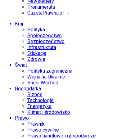
Newslettery
Prenumerata
GazetaPrawna.pl →
Kraj
Polityka
Społeczeństwo
Bezpieczeństwo
Infrastruktura
Edukacja
Zdrowie
Świat
Polityka zagraniczna
Wojna na Ukrainie
Bliski Wschód
Gospodarka
Biznes
Technologie
Energetyka
Klimat i środowisko
Prawo
Prawnik
Prawo cywilne
Prawo handlowe i gospodarcze