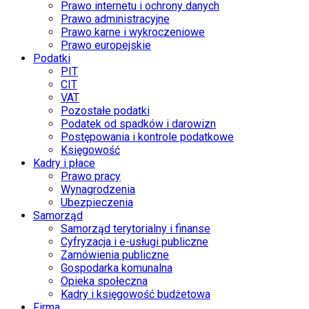
Prawo internetu i ochrony danych
Prawo administracyjne
Prawo karne i wykroczeniowe
Prawo europejskie
Podatki
PIT
CIT
VAT
Pozostałe podatki
Podatek od spadków i darowizn
Postępowania i kontrole podatkowe
Księgowość
Kadry i płace
Prawo pracy
Wynagrodzenia
Ubezpieczenia
Samorząd
Samorząd terytorialny i finanse
Cyfryzacja i e-usługi publiczne
Zamówienia publiczne
Gospodarka komunalna
Opieka społeczna
Kadry i księgowość budżetowa
Firma