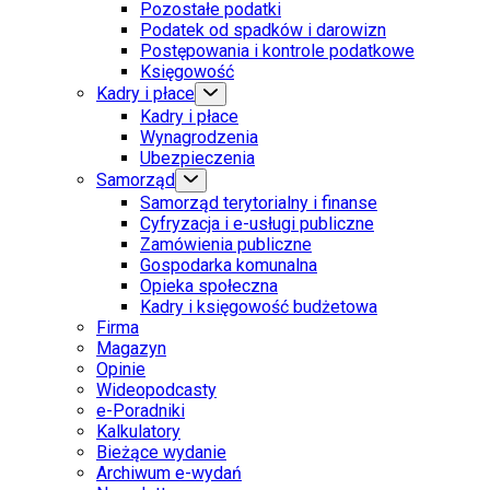
Pozostałe podatki
Podatek od spadków i darowizn
Postępowania i kontrole podatkowe
Księgowość
Kadry i płace
Kadry i płace
Wynagrodzenia
Ubezpieczenia
Samorząd
Samorząd terytorialny i finanse
Cyfryzacja i e-usługi publiczne
Zamówienia publiczne
Gospodarka komunalna
Opieka społeczna
Kadry i księgowość budżetowa
Firma
Magazyn
Opinie
Wideopodcasty
e-Poradniki
Kalkulatory
Bieżące wydanie
Archiwum e-wydań