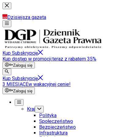
Dzisiejsza gazeta
Kup Subskrypcję
Kup dostęp w promocji:
teraz z rabatem 35%
Zaloguj się
Kup Subskrypcję
3 MIESIĄCE
w wakacyjnej cenie!
Zaloguj się
Kraj
Polityka
Społeczeństwo
Bezpieczeństwo
Infrastruktura