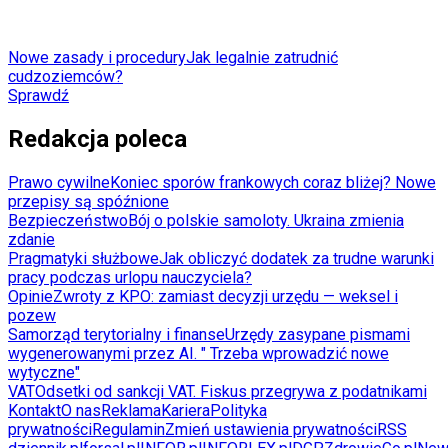
Nowe zasady i procedury
Jak legalnie zatrudnić
cudzoziemców?
Sprawdź
Redakcja poleca
Prawo cywilne
Koniec sporów frankowych coraz bliżej? Nowe
przepisy są spóźnione
Bezpieczeństwo
Bój o polskie samoloty. Ukraina zmienia
zdanie
Pragmatyki służbowe
Jak obliczyć dodatek za trudne warunki
pracy podczas urlopu nauczyciela?
Opinie
Zwroty z KPO: zamiast decyzji urzędu — weksel i
pozew
Samorząd terytorialny i finanse
Urzędy zasypane pismami
wygenerowanymi przez AI. " Trzeba wprowadzić nowe
wytyczne"
VAT
Odsetki od sankcji VAT. Fiskus przegrywa z podatnikami
Kontakt
O nas
Reklama
Kariera
Polityka
prywatności
Regulamin
Zmień ustawienia prywatności
RSS