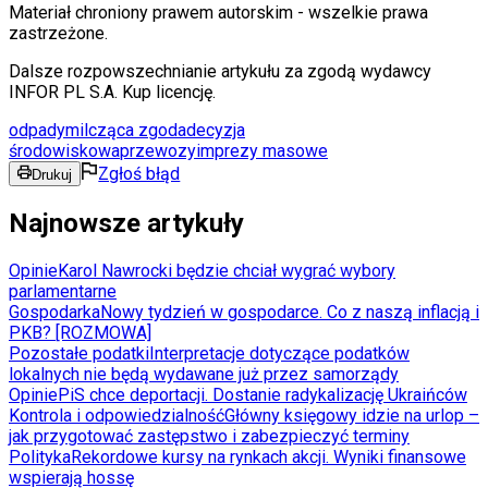
Materiał chroniony prawem autorskim - wszelkie prawa
zastrzeżone.
Dalsze rozpowszechnianie artykułu za zgodą wydawcy
INFOR PL S.A. Kup licencję.
odpady
milcząca zgoda
decyzja
środowiskowa
przewozy
imprezy masowe
Zgłoś błąd
Drukuj
Najnowsze artykuły
Opinie
Karol Nawrocki będzie chciał wygrać wybory
parlamentarne
Gospodarka
Nowy tydzień w gospodarce. Co z naszą inflacją i
PKB? [ROZMOWA]
Pozostałe podatki
Interpretacje dotyczące podatków
lokalnych nie będą wydawane już przez samorządy
Opinie
PiS chce deportacji. Dostanie radykalizację Ukraińców
Kontrola i odpowiedzialność
Główny księgowy idzie na urlop –
jak przygotować zastępstwo i zabezpieczyć terminy
Polityka
Rekordowe kursy na rynkach akcji. Wyniki finansowe
wspierają hossę