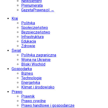
Newslettery
Prenumerata
GazetaPrawna.pl →
Kraj
Polityka
Społeczeństwo
Bezpieczeństwo
Infrastruktura
Edukacja
Zdrowie
Świat
Polityka zagraniczna
Wojna na Ukrainie
Bliski Wschód
Gospodarka
Biznes
Technologie
Energetyka
Klimat i środowisko
Prawo
Prawnik
Prawo cywilne
Prawo handlowe i gospodarcze