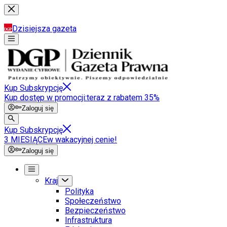
Dzisiejsza gazeta
Kup Subskrypcję
Kup dostęp w promocji:
teraz z rabatem 35%
Zaloguj się
Kup Subskrypcję
3 MIESIĄCE
w wakacyjnej cenie!
Zaloguj się
Kraj
Polityka
Społeczeństwo
Bezpieczeństwo
Infrastruktura