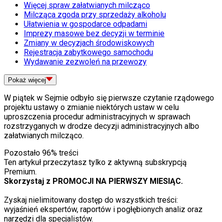
Więcej spraw załatwianych milcząco
Milcząca zgoda przy sprzedaży alkoholu
Ułatwienia w gospodarce odpadami
Imprezy masowe bez decyzji w terminie
Zmiany w decyzjach środowiskowych
Rejestracja zabytkowego samochodu
Wydawanie zezwoleń na przewozy
Pokaż
więcej
W piątek w Sejmie odbyło się pierwsze czytanie rządowego
projektu ustawy o zmianie niektórych ustaw w celu
uproszczenia procedur administracyjnych w sprawach
rozstrzyganych w drodze decyzji administracyjnych albo
załatwianych milcząco.
Pozostało
96
% treści
Ten artykuł przeczytasz tylko z aktywną subskrypcją
Premium.
Skorzystaj z PROMOCJI NA PIERWSZY MIESIĄC.
Zyskaj nielimitowany dostęp do wszystkich treści:
wyjaśnień ekspertów, raportów i pogłębionych analiz oraz
narzędzi dla specjalistów.