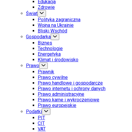
Edukacja
Zdrowie
Świat
Polityka zagraniczna
Wojna na Ukrainie
Bliski Wschód
Gospodarka
Biznes
Technologie
Energetyka
Klimat i środowisko
Prawo
Prawnik
Prawo cywilne
Prawo handlowe i gospodarcze
Prawo internetu i ochrony danych
Prawo administracyjne
Prawo karne i wykroczeniowe
Prawo europejskie
Podatki
PIT
CIT
VAT