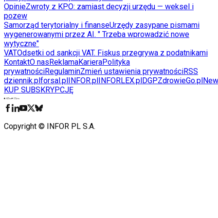
Opinie
Zwroty z KPO: zamiast decyzji urzędu — weksel i
pozew
Samorząd terytorialny i finanse
Urzędy zasypane pismami
wygenerowanymi przez AI. " Trzeba wprowadzić nowe
wytyczne"
VAT
Odsetki od sankcji VAT. Fiskus przegrywa z podatnikami
Kontakt
O nas
Reklama
Kariera
Polityka
prywatności
Regulamin
Zmień ustawienia prywatności
RSS
dziennik.pl
forsal.pl
INFOR.pl
INFORLEX.pl
DGP
ZdrowieGo.pl
New
KUP SUBSKRYPCJĘ
Pobierz w
Pobierz z
Copyright © INFOR PL S.A.