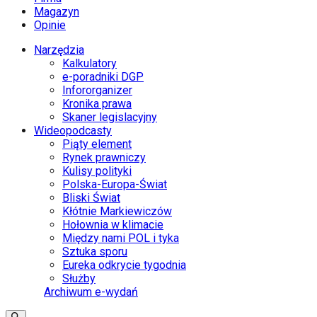
Magazyn
Opinie
Narzędzia
Kalkulatory
e-poradniki DGP
Infororganizer
Kronika prawa
Skaner legislacyjny
Wideopodcasty
Piąty element
Rynek prawniczy
Kulisy polityki
Polska-Europa-Świat
Bliski Świat
Kłótnie Markiewiczów
Hołownia w klimacie
Między nami POL i tyka
Sztuka sporu
Eureka odkrycie tygodnia
Służby
Archiwum e-wydań