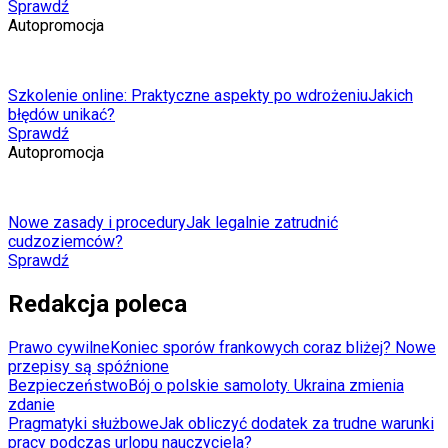
Sprawdź
Autopromocja
Szkolenie online: Praktyczne aspekty po wdrożeniu
Jakich
błędów unikać?
Sprawdź
Autopromocja
Nowe zasady i procedury
Jak legalnie zatrudnić
cudzoziemców?
Sprawdź
Redakcja poleca
Prawo cywilne
Koniec sporów frankowych coraz bliżej? Nowe
przepisy są spóźnione
Bezpieczeństwo
Bój o polskie samoloty. Ukraina zmienia
zdanie
Pragmatyki służbowe
Jak obliczyć dodatek za trudne warunki
pracy podczas urlopu nauczyciela?