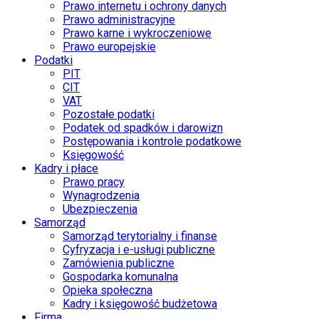
Prawo internetu i ochrony danych
Prawo administracyjne
Prawo karne i wykroczeniowe
Prawo europejskie
Podatki
PIT
CIT
VAT
Pozostałe podatki
Podatek od spadków i darowizn
Postępowania i kontrole podatkowe
Księgowość
Kadry i płace
Prawo pracy
Wynagrodzenia
Ubezpieczenia
Samorząd
Samorząd terytorialny i finanse
Cyfryzacja i e-usługi publiczne
Zamówienia publiczne
Gospodarka komunalna
Opieka społeczna
Kadry i księgowość budżetowa
Firma