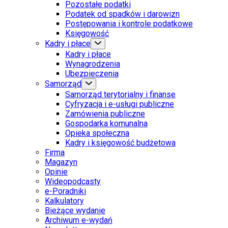
Pozostałe podatki
Podatek od spadków i darowizn
Postępowania i kontrole podatkowe
Księgowość
Kadry i płace
Kadry i płace
Wynagrodzenia
Ubezpieczenia
Samorząd
Samorząd terytorialny i finanse
Cyfryzacja i e-usługi publiczne
Zamówienia publiczne
Gospodarka komunalna
Opieka społeczna
Kadry i księgowość budżetowa
Firma
Magazyn
Opinie
Wideopodcasty
e-Poradniki
Kalkulatory
Bieżące wydanie
Archiwum e-wydań