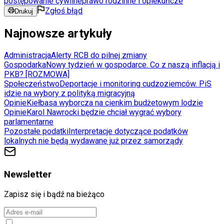
postępowanie cywilne
prawo rodzinne i opiekuńcze
Zgłoś błąd
Drukuj
Najnowsze artykuły
Administracja
Alerty RCB do pilnej zmiany
Gospodarka
Nowy tydzień w gospodarce. Co z naszą inflacją i
PKB? [ROZMOWA]
Społeczeństwo
Deportacje i monitoring cudzoziemców. PiS
idzie na wybory z polityką migracyjną
Opinie
Kiełbasa wyborcza na cienkim budżetowym lodzie
Opinie
Karol Nawrocki będzie chciał wygrać wybory
parlamentarne
Pozostałe podatki
Interpretacje dotyczące podatków
lokalnych nie będą wydawane już przez samorządy
Newsletter
Zapisz się i bądź na bieżąco