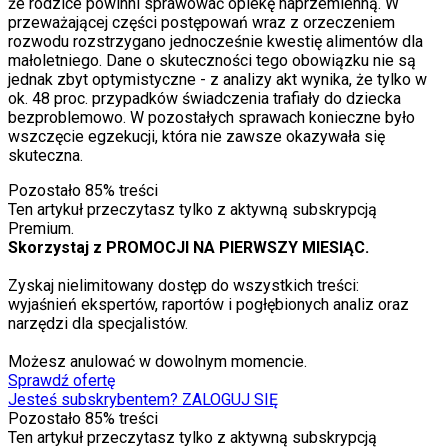
że rodzice powinni sprawować opiekę naprzemienną. W
przeważającej części postępowań wraz z orzeczeniem
rozwodu rozstrzygano jednocześnie kwestię aliment
ó
w dla
małoletniego. Dane o skuteczności tego obowiązku nie są
jednak zbyt optymistyczne - z analizy akt wynika, że tylko w
ok. 48 proc. przypadk
ó
w świadczenia trafiały do dziecka
bezproblemowo. W pozostałych sprawach konieczne było
wszczęcie egzekucji, kt
ó
ra nie zawsze okazywała się
skuteczna.
Pozostało
85
% treści
Ten artykuł przeczytasz tylko z aktywną subskrypcją
Premium.
Skorzystaj z PROMOCJI NA PIERWSZY MIESIĄC.
Zyskaj nielimitowany dostęp do wszystkich treści:
wyjaśnień ekspertów, raportów i pogłębionych analiz oraz
narzędzi dla specjalistów.
Możesz anulować w dowolnym momencie.
Sprawdź ofertę
Jesteś subskrybentem? ZALOGUJ SIĘ
Pozostało
85
% treści
Ten artykuł przeczytasz tylko z aktywną subskrypcją