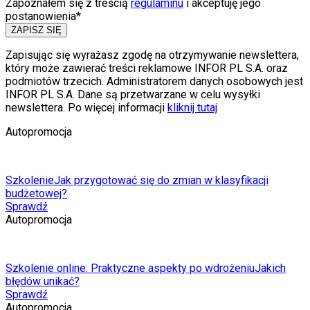
Zapoznałem się z treścią
regulaminu
i akceptuję jego
postanowienia*
ZAPISZ SIĘ
Zapisując się wyrażasz zgodę na otrzymywanie newslettera,
który może zawierać treści reklamowe INFOR PL S.A. oraz
podmiotów trzecich. Administratorem danych osobowych jest
INFOR PL S.A. Dane są przetwarzane w celu wysyłki
newslettera. Po więcej informacji
kliknij tutaj
Autopromocja
Szkolenie
Jak przygotować się do zmian w klasyfikacji
budżetowej?
Sprawdź
Autopromocja
Szkolenie online: Praktyczne aspekty po wdrożeniu
Jakich
błędów unikać?
Sprawdź
Autopromocja