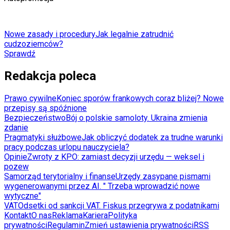
Nowe zasady i procedury
Jak legalnie zatrudnić
cudzoziemców?
Sprawdź
Redakcja poleca
Prawo cywilne
Koniec sporów frankowych coraz bliżej? Nowe
przepisy są spóźnione
Bezpieczeństwo
Bój o polskie samoloty. Ukraina zmienia
zdanie
Pragmatyki służbowe
Jak obliczyć dodatek za trudne warunki
pracy podczas urlopu nauczyciela?
Opinie
Zwroty z KPO: zamiast decyzji urzędu — weksel i
pozew
Samorząd terytorialny i finanse
Urzędy zasypane pismami
wygenerowanymi przez AI. " Trzeba wprowadzić nowe
wytyczne"
VAT
Odsetki od sankcji VAT. Fiskus przegrywa z podatnikami
Kontakt
O nas
Reklama
Kariera
Polityka
prywatności
Regulamin
Zmień ustawienia prywatności
RSS