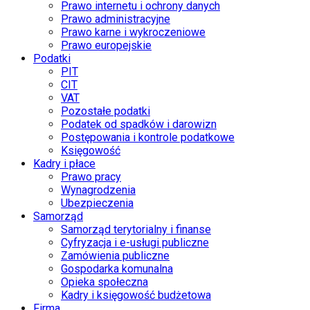
Prawo internetu i ochrony danych
Prawo administracyjne
Prawo karne i wykroczeniowe
Prawo europejskie
Podatki
PIT
CIT
VAT
Pozostałe podatki
Podatek od spadków i darowizn
Postępowania i kontrole podatkowe
Księgowość
Kadry i płace
Prawo pracy
Wynagrodzenia
Ubezpieczenia
Samorząd
Samorząd terytorialny i finanse
Cyfryzacja i e-usługi publiczne
Zamówienia publiczne
Gospodarka komunalna
Opieka społeczna
Kadry i księgowość budżetowa
Firma