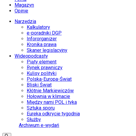
Magazyn
Opinie
Narzędzia
Kalkulatory
e-poradniki DGP
Infororganizer
Kronika prawa
Skaner legislacyjny
Wideopodcasty
Piąty element
Rynek prawniczy
Kulisy polityki
Polska-Europa-Świat
Bliski Świat
Kłótnie Markiewiczów
Hołownia w klimacie
Między nami POL i tyka
Sztuka sporu
Eureka odkrycie tygodnia
Służby
Archiwum e-wydań