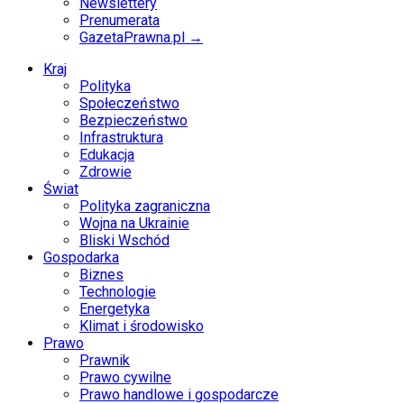
Newslettery
Prenumerata
GazetaPrawna.pl →
Kraj
Polityka
Społeczeństwo
Bezpieczeństwo
Infrastruktura
Edukacja
Zdrowie
Świat
Polityka zagraniczna
Wojna na Ukrainie
Bliski Wschód
Gospodarka
Biznes
Technologie
Energetyka
Klimat i środowisko
Prawo
Prawnik
Prawo cywilne
Prawo handlowe i gospodarcze