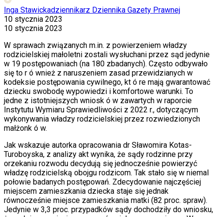
Inga Stawicka
dziennikarz Dziennika Gazety Prawnej
10 stycznia 2023
10 stycznia 2023
W sprawach związanych m.in. z powierzeniem władzy
rodzicielskiej małoletni zostali wysłuchani przez sąd jedynie
w 19 postępowaniach (na 180 zbadanych). Często odbywało
się to r ó wnież z naruszeniem zasad przewidzianych w
kodeksie postępowania cywilnego, kt ó re mają gwarantować
dziecku swobodę wypowiedzi i komfortowe warunki. To
jedne z istotniejszych wniosk ó w zawartych w raporcie
Instytutu Wymiaru Sprawiedliwości z 2022 r., dotyczącym
wykonywania władzy rodzicielskiej przez rozwiedzionych
małżonk ó w.
Jak wskazuje autorka opracowania dr Sławomira Kotas-
Turoboyska, z analizy akt wynika, że sądy rodzinne przy
orzekaniu rozwodu decydują się jednocześnie powierzyć
władzę rodzicielską obojgu rodzicom. Tak stało się w niemal
połowie badanych postępowań. Zdecydowanie najczęściej
miejscem zamieszkania dziecka staje się jednak
r
ó
wnocześnie miejsce zamieszkania matki (82 proc. spraw).
Jedynie w 3,3 proc. przypadk
ó
w sądy dochodziły do wniosku,