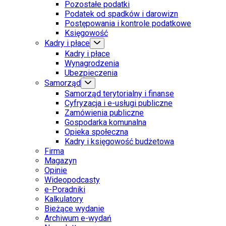
Pozostałe podatki
Podatek od spadków i darowizn
Postępowania i kontrole podatkowe
Księgowość
Kadry i płace
Kadry i płace
Wynagrodzenia
Ubezpieczenia
Samorząd
Samorząd terytorialny i finanse
Cyfryzacja i e-usługi publiczne
Zamówienia publiczne
Gospodarka komunalna
Opieka społeczna
Kadry i księgowość budżetowa
Firma
Magazyn
Opinie
Wideopodcasty
e-Poradniki
Kalkulatory
Bieżące wydanie
Archiwum e-wydań