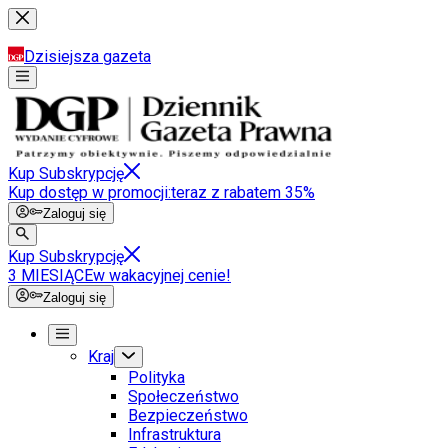
Dzisiejsza gazeta
Kup Subskrypcję
Kup dostęp w promocji:
teraz z rabatem 35%
Zaloguj się
Kup Subskrypcję
3 MIESIĄCE
w wakacyjnej cenie!
Zaloguj się
Kraj
Polityka
Społeczeństwo
Bezpieczeństwo
Infrastruktura