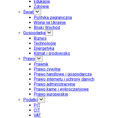
Edukacja
Zdrowie
Świat
Polityka zagraniczna
Wojna na Ukrainie
Bliski Wschód
Gospodarka
Biznes
Technologie
Energetyka
Klimat i środowisko
Prawo
Prawnik
Prawo cywilne
Prawo handlowe i gospodarcze
Prawo internetu i ochrony danych
Prawo administracyjne
Prawo karne i wykroczeniowe
Prawo europejskie
Podatki
PIT
CIT
VAT