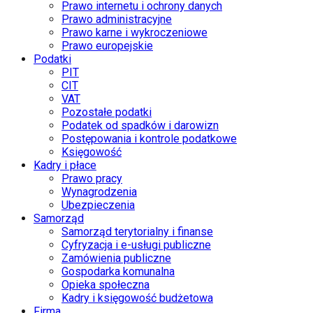
Prawo internetu i ochrony danych
Prawo administracyjne
Prawo karne i wykroczeniowe
Prawo europejskie
Podatki
PIT
CIT
VAT
Pozostałe podatki
Podatek od spadków i darowizn
Postępowania i kontrole podatkowe
Księgowość
Kadry i płace
Prawo pracy
Wynagrodzenia
Ubezpieczenia
Samorząd
Samorząd terytorialny i finanse
Cyfryzacja i e-usługi publiczne
Zamówienia publiczne
Gospodarka komunalna
Opieka społeczna
Kadry i księgowość budżetowa
Firma