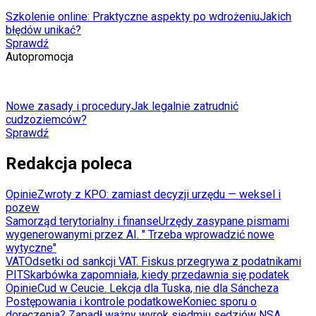
Szkolenie online: Praktyczne aspekty po wdrożeniu
Jakich
błędów unikać?
Sprawdź
Autopromocja
Nowe zasady i procedury
Jak legalnie zatrudnić
cudzoziemców?
Sprawdź
Redakcja poleca
Opinie
Zwroty z KPO: zamiast decyzji urzędu — weksel i
pozew
Samorząd terytorialny i finanse
Urzędy zasypane pismami
wygenerowanymi przez AI. " Trzeba wprowadzić nowe
wytyczne"
VAT
Odsetki od sankcji VAT. Fiskus przegrywa z podatnikami
PIT
Skarbówka zapomniała, kiedy przedawnia się podatek
Opinie
Cud w Ceucie. Lekcja dla Tuska, nie dla Sáncheza
Postępowania i kontrole podatkowe
Koniec sporu o
doręczenia? Zapadł ważny wyrok siedmiu sędziów NSA