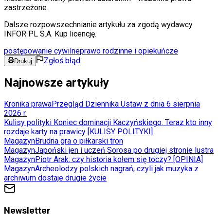
zastrzeżone.
Dalsze rozpowszechnianie artykułu za zgodą wydawcy
INFOR PL S.A. Kup licencję.
postępowanie cywilne
prawo rodzinne i opiekuńcze
Zgłoś błąd
Drukuj
Najnowsze artykuły
Kronika prawa
Przegląd Dziennika Ustaw z dnia 6 sierpnia
2026 r.
Kulisy polityki
Koniec dominacji Kaczyńskiego. Teraz kto inny
rozdaje karty na prawicy [KULISY POLITYKI]
Magazyn
Brudna gra o piłkarski tron
Magazyn
Japoński jen i uczeń Sorosa po drugiej stronie lustra
Magazyn
Piotr Arak: czy historia kołem się toczy? [OPINIA]
Magazyn
Archeolodzy polskich nagrań, czyli jak muzyka z
archiwum dostaje drugie życie
Newsletter