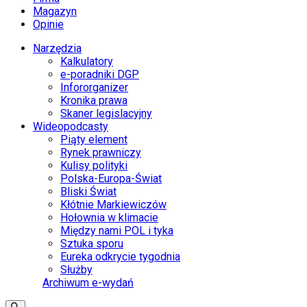
Magazyn
Opinie
Narzędzia
Kalkulatory
e-poradniki DGP
Infororganizer
Kronika prawa
Skaner legislacyjny
Wideopodcasty
Piąty element
Rynek prawniczy
Kulisy polityki
Polska-Europa-Świat
Bliski Świat
Kłótnie Markiewiczów
Hołownia w klimacie
Między nami POL i tyka
Sztuka sporu
Eureka odkrycie tygodnia
Służby
Archiwum e-wydań