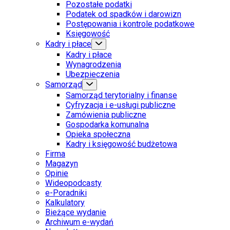
Pozostałe podatki
Podatek od spadków i darowizn
Postępowania i kontrole podatkowe
Księgowość
Kadry i płace
Kadry i płace
Wynagrodzenia
Ubezpieczenia
Samorząd
Samorząd terytorialny i finanse
Cyfryzacja i e-usługi publiczne
Zamówienia publiczne
Gospodarka komunalna
Opieka społeczna
Kadry i księgowość budżetowa
Firma
Magazyn
Opinie
Wideopodcasty
e-Poradniki
Kalkulatory
Bieżące wydanie
Archiwum e-wydań