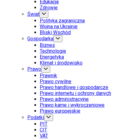
Edukacja
Zdrowie
Świat
Polityka zagraniczna
Wojna na Ukrainie
Bliski Wschód
Gospodarka
Biznes
Technologie
Energetyka
Klimat i środowisko
Prawo
Prawnik
Prawo cywilne
Prawo handlowe i gospodarcze
Prawo internetu i ochrony danych
Prawo administracyjne
Prawo karne i wykroczeniowe
Prawo europejskie
Podatki
PIT
CIT
VAT