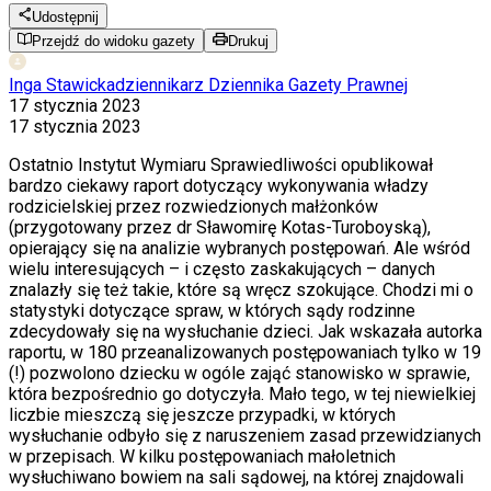
Udostępnij
Przejdź do widoku gazety
Drukuj
Inga Stawicka
dziennikarz Dziennika Gazety Prawnej
17 stycznia 2023
17 stycznia 2023
Ostatnio Instytut Wymiaru Sprawiedliwości opublikował
bardzo ciekawy raport dotyczący wykonywania władzy
rodzicielskiej przez rozwiedzionych małżonków
(przygotowany przez dr Sławomirę Kotas-Turoboyską),
opierający się na analizie wybranych postępowań. Ale wśród
wielu interesujących – i często zaskakujących – danych
znalazły się też takie, które są wręcz szokujące. Chodzi mi o
statystyki dotyczące spraw, w których sądy rodzinne
zdecydowały się na wysłuchanie dzieci. Jak wskazała autorka
raportu, w 180 przeanalizowanych postępowaniach tylko w 19
(!) pozwolono dziecku w ogóle zająć stanowisko w sprawie,
która bezpośrednio go dotyczyła. Mało tego, w tej niewielkiej
liczbie mieszczą się jeszcze przypadki, w których
wysłuchanie odbyło się z naruszeniem zasad przewidzianych
w przepisach. W kilku postępowaniach małoletnich
wysłuchiwano bowiem na sali sądowej, na której znajdowali