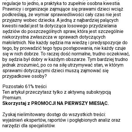
regulacje to jedno, a praktyka to zupełnie osobna kwestia.
Prawnicy i
organizacje zajmujące się prawami dzieci wciąż
podkreślają, że wymiar sprawiedliwości cały czas nie jest
przyjazny wobec dziecka. A jedną z najbardziej palących
kwestii nadal jest ta dotycząca losowego przydzielania
sędziów do poszczególnych spraw, która jest szczególnie
niekorzystna zwłaszcza w sprawach dotyczących
małoletnich. Nie każdy sędzia ma wiedzę i predyspozycje do
tego, by prowadzić tego typu postępowania, nie każdy czuje
się w nich dobrze. To raczej dość normalne, trudno oczekiwać,
by sędzia był dobry w każdym obszarze. Tym bardziej trudno
jednak zrozumieć, po co na siłę utrzymywać stan, w którym
sprawami dotyczącymi dzieci muszą zajmować się
przypadkowe osoby?
Pozostało
61
% treści
Ten artykuł przeczytasz tylko z aktywną subskrypcją
Premium.
Skorzystaj z PROMOCJI NA PIERWSZY MIESIĄC.
Zyskaj nielimitowany dostęp do wszystkich treści:
wyjaśnień ekspertów, raportów i pogłębionych analiz oraz
narzędzi dla specjalistów.