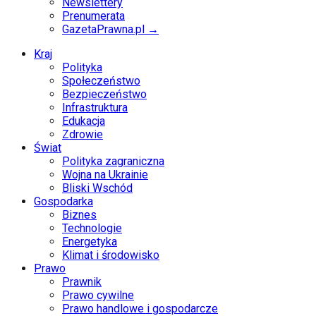
Newslettery
Prenumerata
GazetaPrawna.pl →
Kraj
Polityka
Społeczeństwo
Bezpieczeństwo
Infrastruktura
Edukacja
Zdrowie
Świat
Polityka zagraniczna
Wojna na Ukrainie
Bliski Wschód
Gospodarka
Biznes
Technologie
Energetyka
Klimat i środowisko
Prawo
Prawnik
Prawo cywilne
Prawo handlowe i gospodarcze