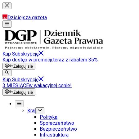
Dzisiejsza gazeta
Kup Subskrypcję
Kup dostęp w promocji:
teraz z rabatem 35%
Zaloguj się
Kup Subskrypcję
3 MIESIĄCE
w wakacyjnej cenie!
Zaloguj się
Kraj
Polityka
Społeczeństwo
Bezpieczeństwo
Infrastruktura