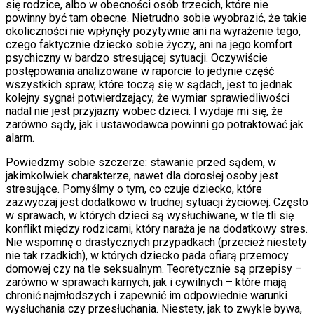
się rodzice, albo w obecności osób trzecich, które nie
powinny być tam obecne. Nietrudno sobie wyobrazić, że takie
okoliczności nie wpłynęły pozytywnie ani na wyrażenie tego,
czego faktycznie dziecko sobie życzy, ani na jego komfort
psychiczny w bardzo stresującej sytuacji. Oczywiście
postępowania analizowane w raporcie to jedynie część
wszystkich spraw, które toczą się w sądach, jest to jednak
kolejny sygnał potwierdzający, że wymiar sprawiedliwości
nadal nie jest przyjazny wobec dzieci. I wydaje mi się, że
zarówno sądy, jak i ustawodawca powinni go potraktować jak
alarm.
Powiedzmy sobie szczerze: stawanie przed sądem, w
jakimkolwiek charakterze, nawet dla dorosłej osoby jest
stresujące. Pomyślmy o tym, co czuje dziecko, które
zazwyczaj jest dodatkowo w
trudnej sytuacji życiowej. Często
w sprawach, w których dzieci są wysłuchiwane, w tle tli się
konflikt między rodzicami, który naraża je na dodatkowy stres.
Nie wspomnę o drastycznych przypadkach (przecież niestety
nie tak rzadkich), w których dziecko pada ofiarą przemocy
domowej czy na tle seksualnym. Teoretycznie są przepisy –
zarówno w sprawach karnych, jak i cywilnych – które mają
chronić najmłodszych i zapewnić im odpowiednie warunki
wysłuchania czy przesłuchania. Niestety, jak to zwykle bywa,