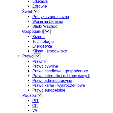
Edukacja
Zdrowie
Świat
Polityka zagraniczna
Wojna na Ukrainie
Bliski Wschód
Gospodarka
Biznes
Technologie
Energetyka
Klimat i środowisko
Prawo
Prawnik
Prawo cywilne
Prawo handlowe i gospodarcze
Prawo internetu i ochrony danych
Prawo administracyjne
Prawo karne i wykroczeniowe
Prawo europejskie
Podatki
PIT
CIT
VAT