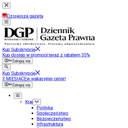
Dzisiejsza gazeta
Kup Subskrypcję
Kup dostęp w promocji:
teraz z rabatem 35%
Zaloguj się
Kup Subskrypcję
3 MIESIĄCE
w wakacyjnej cenie!
Zaloguj się
Kraj
Polityka
Społeczeństwo
Bezpieczeństwo
Infrastruktura