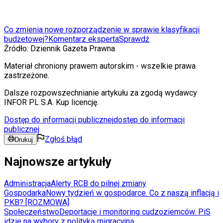
Co zmienia nowe rozporządzenie w sprawie klasyfikacji
budżetowej?
Komentarz eksperta
Sprawdź
Źródło:
Dziennik Gazeta Prawna
Materiał chroniony prawem autorskim - wszelkie prawa
zastrzeżone.
Dalsze rozpowszechnianie artykułu za zgodą wydawcy
INFOR PL S.A. Kup licencję.
Dostęp do informacji publicznej
dostęp do informacji
publicznej
Zgłoś błąd
Drukuj
Najnowsze artykuły
Administracja
Alerty RCB do pilnej zmiany
Gospodarka
Nowy tydzień w gospodarce. Co z naszą inflacją i
PKB? [ROZMOWA]
Społeczeństwo
Deportacje i monitoring cudzoziemców. PiS
idzie na wybory z polityką migracyjną