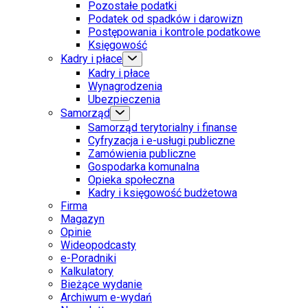
Pozostałe podatki
Podatek od spadków i darowizn
Postępowania i kontrole podatkowe
Księgowość
Kadry i płace
Kadry i płace
Wynagrodzenia
Ubezpieczenia
Samorząd
Samorząd terytorialny i finanse
Cyfryzacja i e-usługi publiczne
Zamówienia publiczne
Gospodarka komunalna
Opieka społeczna
Kadry i księgowość budżetowa
Firma
Magazyn
Opinie
Wideopodcasty
e-Poradniki
Kalkulatory
Bieżące wydanie
Archiwum e-wydań