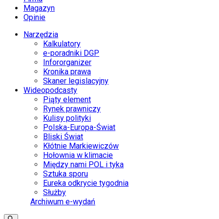
Magazyn
Opinie
Narzędzia
Kalkulatory
e-poradniki DGP
Infororganizer
Kronika prawa
Skaner legislacyjny
Wideopodcasty
Piąty element
Rynek prawniczy
Kulisy polityki
Polska-Europa-Świat
Bliski Świat
Kłótnie Markiewiczów
Hołownia w klimacie
Między nami POL i tyka
Sztuka sporu
Eureka odkrycie tygodnia
Służby
Archiwum e-wydań