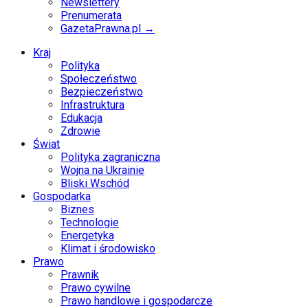
Newslettery
Prenumerata
GazetaPrawna.pl →
Kraj
Polityka
Społeczeństwo
Bezpieczeństwo
Infrastruktura
Edukacja
Zdrowie
Świat
Polityka zagraniczna
Wojna na Ukrainie
Bliski Wschód
Gospodarka
Biznes
Technologie
Energetyka
Klimat i środowisko
Prawo
Prawnik
Prawo cywilne
Prawo handlowe i gospodarcze