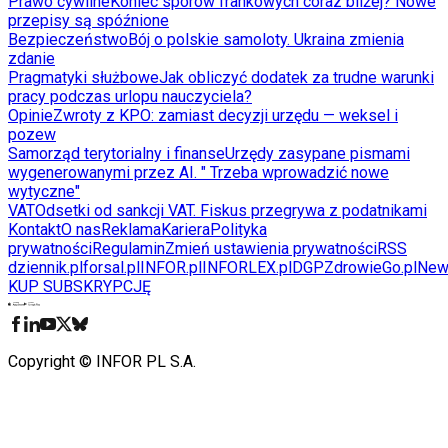
Prawo cywilne
Koniec sporów frankowych coraz bliżej? Nowe
przepisy są spóźnione
Bezpieczeństwo
Bój o polskie samoloty. Ukraina zmienia
zdanie
Pragmatyki służbowe
Jak obliczyć dodatek za trudne warunki
pracy podczas urlopu nauczyciela?
Opinie
Zwroty z KPO: zamiast decyzji urzędu — weksel i
pozew
Samorząd terytorialny i finanse
Urzędy zasypane pismami
wygenerowanymi przez AI. " Trzeba wprowadzić nowe
wytyczne"
VAT
Odsetki od sankcji VAT. Fiskus przegrywa z podatnikami
Kontakt
O nas
Reklama
Kariera
Polityka
prywatności
Regulamin
Zmień ustawienia prywatności
RSS
dziennik.pl
forsal.pl
INFOR.pl
INFORLEX.pl
DGP
ZdrowieGo.pl
New
KUP SUBSKRYPCJĘ
Pobierz w
Pobierz z
Copyright © INFOR PL S.A.