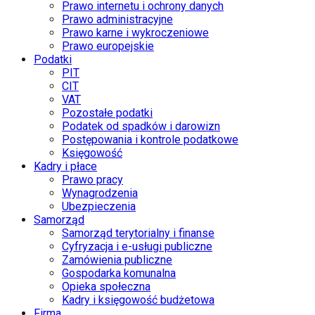
Prawo internetu i ochrony danych
Prawo administracyjne
Prawo karne i wykroczeniowe
Prawo europejskie
Podatki
PIT
CIT
VAT
Pozostałe podatki
Podatek od spadków i darowizn
Postępowania i kontrole podatkowe
Księgowość
Kadry i płace
Prawo pracy
Wynagrodzenia
Ubezpieczenia
Samorząd
Samorząd terytorialny i finanse
Cyfryzacja i e-usługi publiczne
Zamówienia publiczne
Gospodarka komunalna
Opieka społeczna
Kadry i księgowość budżetowa
Firma