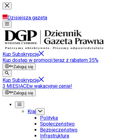
Dzisiejsza gazeta
Kup Subskrypcję
Kup dostęp w promocji:
teraz z rabatem 35%
Zaloguj się
Kup Subskrypcję
3 MIESIĄCE
w wakacyjnej cenie!
Zaloguj się
Kraj
Polityka
Społeczeństwo
Bezpieczeństwo
Infrastruktura