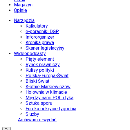
Magazyn
Opinie
Narzędzia
Kalkulatory
e-poradniki DGP
Infororganizer
Kronika prawa
Skaner legislacyjny
Wideopodcasty
Piąty element
Rynek prawniczy
Kulisy polityki
Polska-Europa-Świat
Bliski Świat
Kłótnie Markiewiczów
Hołownia w klimacie
Między nami POL i tyka
Sztuka sporu
Eureka odkrycie tygodnia
Służby
Archiwum e-wydań