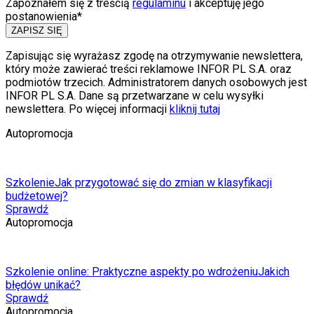
Zapoznałem się z treścią
regulaminu
i akceptuję jego
postanowienia*
ZAPISZ SIĘ
Zapisując się wyrażasz zgodę na otrzymywanie newslettera,
który może zawierać treści reklamowe INFOR PL S.A. oraz
podmiotów trzecich. Administratorem danych osobowych jest
INFOR PL S.A. Dane są przetwarzane w celu wysyłki
newslettera. Po więcej informacji
kliknij tutaj
Autopromocja
Szkolenie
Jak przygotować się do zmian w klasyfikacji
budżetowej?
Sprawdź
Autopromocja
Szkolenie online: Praktyczne aspekty po wdrożeniu
Jakich
błędów unikać?
Sprawdź
Autopromocja