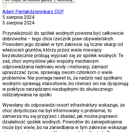
Adam Pantak
dziennikarz DGP
5 sierpnia 2024
5 sierpnia 2024
Przynależność do spółek wodnych powinna być całkowicie
dobrowolna – tego chce rzecznik praw obywatelskich.
Powodem jego działań w tym zakresie są liczne skargi od
właścicieli gruntów, którzy przez wiele miesięcy
bezskutecznie próbują wypisać się ze spółek wodnych. Te
zaś, choć wymyślone jako wspólny mechanizm
odprowadzania nadmiaru wody i melioracji, zamiast
upraszczać życie, sprawiają swoim członkom o wiele
problemów. Nie pomaga nawet to, że nadzór nad spółkami
wodnymi sprawują starostowie, bo również oni nie dysponują
w praktyce narzędziami niezbędnymi do skutecznego
oddziaływania na spółki.
Wywołany do odpowiedzi resort infrastruktury wskazuje, że
choć dotychczas nie był informowany o problemie, to
zamierza mu się przyjrzeć i zbadać, jak można poprawić
działalność spółek wodnych. Powodów do zaniepokojenia
może być wiele, bo na zaniedbania w tym zakresie wskazuje