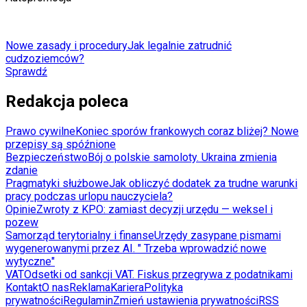
Nowe zasady i procedury
Jak legalnie zatrudnić
cudzoziemców?
Sprawdź
Redakcja poleca
Prawo cywilne
Koniec sporów frankowych coraz bliżej? Nowe
przepisy są spóźnione
Bezpieczeństwo
Bój o polskie samoloty. Ukraina zmienia
zdanie
Pragmatyki służbowe
Jak obliczyć dodatek za trudne warunki
pracy podczas urlopu nauczyciela?
Opinie
Zwroty z KPO: zamiast decyzji urzędu — weksel i
pozew
Samorząd terytorialny i finanse
Urzędy zasypane pismami
wygenerowanymi przez AI. " Trzeba wprowadzić nowe
wytyczne"
VAT
Odsetki od sankcji VAT. Fiskus przegrywa z podatnikami
Kontakt
O nas
Reklama
Kariera
Polityka
prywatności
Regulamin
Zmień ustawienia prywatności
RSS