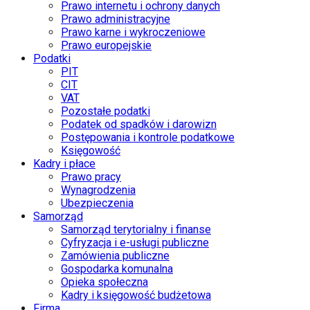
Prawo internetu i ochrony danych
Prawo administracyjne
Prawo karne i wykroczeniowe
Prawo europejskie
Podatki
PIT
CIT
VAT
Pozostałe podatki
Podatek od spadków i darowizn
Postępowania i kontrole podatkowe
Księgowość
Kadry i płace
Prawo pracy
Wynagrodzenia
Ubezpieczenia
Samorząd
Samorząd terytorialny i finanse
Cyfryzacja i e-usługi publiczne
Zamówienia publiczne
Gospodarka komunalna
Opieka społeczna
Kadry i księgowość budżetowa
Firma