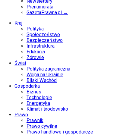
Newslettery
Prenumerata
GazetaPrawna.pl →
Kraj
Polityka
Społeczeństwo
Bezpieczeństwo
Infrastruktura
Edukacja
Zdrowie
Świat
Polityka zagraniczna
Wojna na Ukrainie
Bliski Wschód
Gospodarka
Biznes
Technologie
Energetyka
Klimat i środowisko
Prawo
Prawnik
Prawo cywilne
Prawo handlowe i gospodarcze