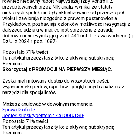
również niedawny raport Najwyższej Izby Kontroli. Z
przygotowanych przez NIK analiz wynika, że statuty
niektórych spółek nie były aktualizowane od przeszło pół
wieku i zawierają niezgodne z prawem postanowienia.
Przykładowo, pozbawiają członków możliwości rezygnacji z
dalszego udziału w niej, co jest sprzeczne z zasadą
dobrowolności wynikającą z art. 441 ust. 1 Prawa wodnego (tj.
Dz.U. z 2024 r. poz. 1087).
Pozostało
71
% treści
Ten artykuł przeczytasz tylko z aktywną subskrypcją
Premium.
Skorzystaj z PROMOCJI NA PIERWSZY MIESIĄC.
Zyskaj nielimitowany dostęp do wszystkich treści:
wyjaśnień ekspertów, raportów i pogłębionych analiz oraz
narzędzi dla specjalistów.
Możesz anulować w dowolnym momencie.
Sprawdź ofertę
Jesteś subskrybentem? ZALOGUJ SIĘ
Pozostało
71
% treści
Ten artykuł przeczytasz tylko z aktywną subskrypcją
Premium.