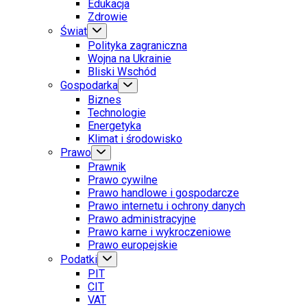
Edukacja
Zdrowie
Świat
Polityka zagraniczna
Wojna na Ukrainie
Bliski Wschód
Gospodarka
Biznes
Technologie
Energetyka
Klimat i środowisko
Prawo
Prawnik
Prawo cywilne
Prawo handlowe i gospodarcze
Prawo internetu i ochrony danych
Prawo administracyjne
Prawo karne i wykroczeniowe
Prawo europejskie
Podatki
PIT
CIT
VAT