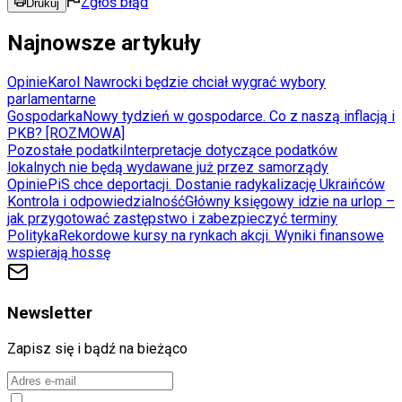
Zgłoś błąd
Drukuj
Najnowsze artykuły
Opinie
Karol Nawrocki będzie chciał wygrać wybory
parlamentarne
Gospodarka
Nowy tydzień w gospodarce. Co z naszą inflacją i
PKB? [ROZMOWA]
Pozostałe podatki
Interpretacje dotyczące podatków
lokalnych nie będą wydawane już przez samorządy
Opinie
PiS chce deportacji. Dostanie radykalizację Ukraińców
Kontrola i odpowiedzialność
Główny księgowy idzie na urlop –
jak przygotować zastępstwo i zabezpieczyć terminy
Polityka
Rekordowe kursy na rynkach akcji. Wyniki finansowe
wspierają hossę
Newsletter
Zapisz się i bądź na bieżąco