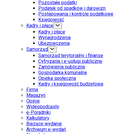
Pozostałe podatki
Podatek od spadków i darowizn
Postępowania i kontrole podatkowe
Księgowość
Kadry i płace
Kadry i płace
Wynagrodzenia
Ubezpieczenia
Samorząd
Samorząd terytorialny i finanse
Cyfryzacja i e-usługi publiczne
Zamówienia publiczne
Gospodarka komunalna
Opieka społeczna
Kadry i księgowość budżetowa
Firma
Magazyn
Opinie
Wideopodcasty
e-Poradniki
Kalkulatory
Bieżące wydanie
Archiwum e-wydań