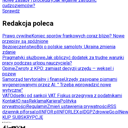
Nowe zasady i procedury
Jak legalnie zatrudnić
cudzoziemców?
Sprawdź
Redakcja poleca
Prawo cywilne
Koniec sporów frankowych coraz bliżej? Nowe
przepisy są spóźnione
Bezpieczeństwo
Bój o polskie samoloty. Ukraina zmienia
zdanie
Pragmatyki służbowe
Jak obliczyć dodatek za trudne warunki
pracy podczas urlopu nauczyciela?
Opinie
Zwroty z KPO: zamiast decyzji urzędu — weksel i
pozew
Samorząd terytorialny i finanse
Urzędy zasypane pismami
wygenerowanymi przez AI. " Trzeba wprowadzić nowe
wytyczne"
VAT
Odsetki od sankcji VAT. Fiskus przegrywa z podatnikami
Kontakt
O nas
Reklama
Kariera
Polityka
prywatności
Regulamin
Zmień ustawienia prywatności
RSS
dziennik.pl
forsal.pl
INFOR.pl
INFORLEX.pl
DGP
ZdrowieGo.pl
New
KUP SUBSKRYPCJĘ
Pobierz w
Pobierz z