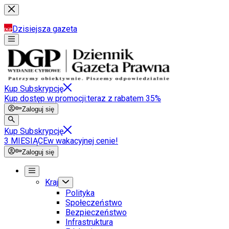
Dzisiejsza gazeta
Kup Subskrypcję
Kup dostęp w promocji:
teraz z rabatem 35%
Zaloguj się
Kup Subskrypcję
3 MIESIĄCE
w wakacyjnej cenie!
Zaloguj się
Kraj
Polityka
Społeczeństwo
Bezpieczeństwo
Infrastruktura