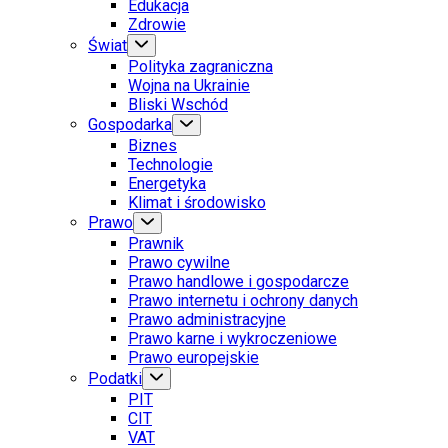
Edukacja
Zdrowie
Świat
Polityka zagraniczna
Wojna na Ukrainie
Bliski Wschód
Gospodarka
Biznes
Technologie
Energetyka
Klimat i środowisko
Prawo
Prawnik
Prawo cywilne
Prawo handlowe i gospodarcze
Prawo internetu i ochrony danych
Prawo administracyjne
Prawo karne i wykroczeniowe
Prawo europejskie
Podatki
PIT
CIT
VAT