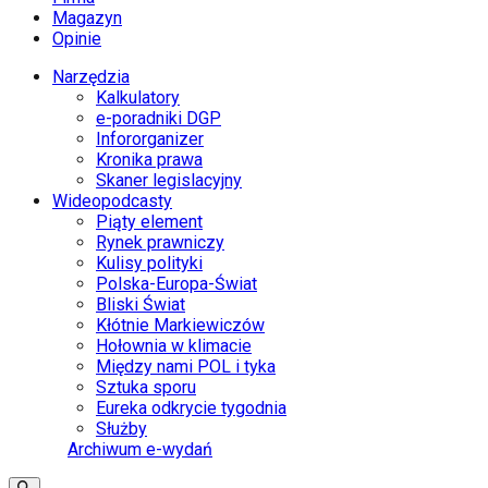
Magazyn
Opinie
Narzędzia
Kalkulatory
e-poradniki DGP
Infororganizer
Kronika prawa
Skaner legislacyjny
Wideopodcasty
Piąty element
Rynek prawniczy
Kulisy polityki
Polska-Europa-Świat
Bliski Świat
Kłótnie Markiewiczów
Hołownia w klimacie
Między nami POL i tyka
Sztuka sporu
Eureka odkrycie tygodnia
Służby
Archiwum e-wydań