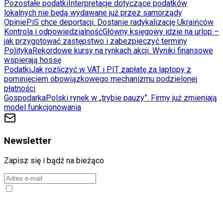
Pozostałe podatki
Interpretacje dotyczące podatków
lokalnych nie będą wydawane już przez samorządy
Opinie
PiS chce deportacji. Dostanie radykalizację Ukraińców
Kontrola i odpowiedzialność
Główny księgowy idzie na urlop –
jak przygotować zastępstwo i zabezpieczyć terminy
Polityka
Rekordowe kursy na rynkach akcji. Wyniki finansowe
wspierają hossę
Podatki
Jak rozliczyć w VAT i PIT zapłatę za laptopy z
pominięciem obowiązkowego mechanizmu podzielonej
płatności
Gospodarka
Polski rynek w „trybie pauzy”. Firmy już zmieniają
model funkcjonowania
Newsletter
Zapisz się i bądź na bieżąco