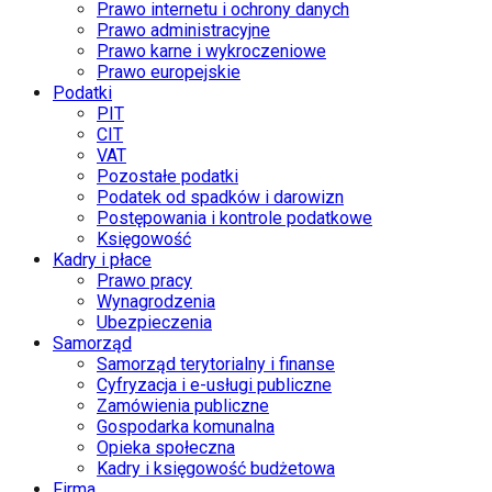
Prawo internetu i ochrony danych
Prawo administracyjne
Prawo karne i wykroczeniowe
Prawo europejskie
Podatki
PIT
CIT
VAT
Pozostałe podatki
Podatek od spadków i darowizn
Postępowania i kontrole podatkowe
Księgowość
Kadry i płace
Prawo pracy
Wynagrodzenia
Ubezpieczenia
Samorząd
Samorząd terytorialny i finanse
Cyfryzacja i e-usługi publiczne
Zamówienia publiczne
Gospodarka komunalna
Opieka społeczna
Kadry i księgowość budżetowa
Firma