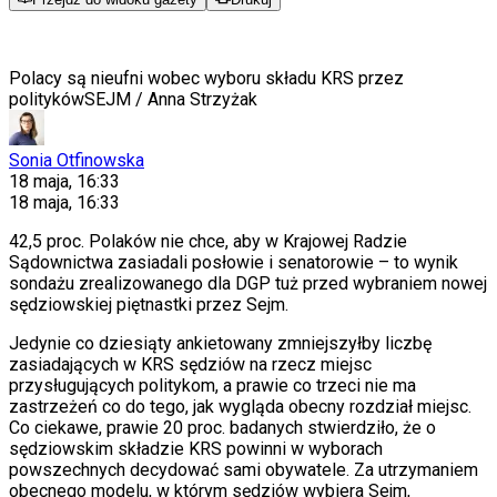
Polacy są nieufni wobec wyboru składu KRS przez
polityków
SEJM / Anna Strzyżak
Sonia Otfinowska
18 maja, 16:33
18 maja, 16:33
42,5 proc. Polaków nie chce, aby w Krajowej Radzie
Sądownictwa zasiadali posłowie i senatorowie – to wynik
sondażu zrealizowanego dla DGP tuż przed wybraniem nowej
sędziowskiej piętnastki przez Sejm.
Jedynie co dziesiąty ankietowany zmniejszyłby liczbę
zasiadających w KRS sędziów na rzecz miejsc
przysługujących politykom, a prawie co trzeci nie ma
zastrzeżeń co do tego, jak wygląda obecny rozdział miejsc.
Co ciekawe, prawie 20 proc. badanych stwierdziło, że o
sędziowskim składzie KRS powinni w wyborach
powszechnych decydować sami obywatele. Za utrzymaniem
obecnego modelu, w którym sędziów wybiera Sejm,