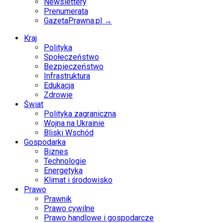
Newslettery
Prenumerata
GazetaPrawna.pl →
Kraj
Polityka
Społeczeństwo
Bezpieczeństwo
Infrastruktura
Edukacja
Zdrowie
Świat
Polityka zagraniczna
Wojna na Ukrainie
Bliski Wschód
Gospodarka
Biznes
Technologie
Energetyka
Klimat i środowisko
Prawo
Prawnik
Prawo cywilne
Prawo handlowe i gospodarcze