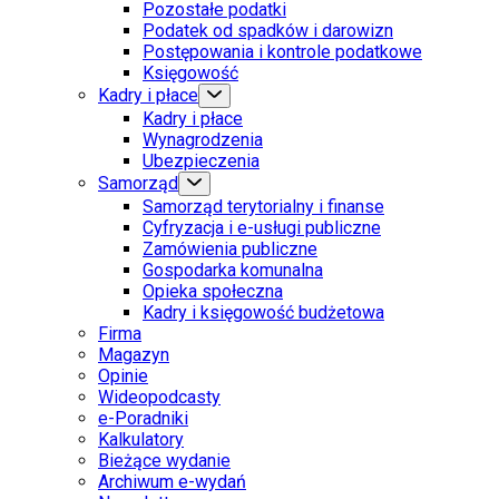
Pozostałe podatki
Podatek od spadków i darowizn
Postępowania i kontrole podatkowe
Księgowość
Kadry i płace
Kadry i płace
Wynagrodzenia
Ubezpieczenia
Samorząd
Samorząd terytorialny i finanse
Cyfryzacja i e-usługi publiczne
Zamówienia publiczne
Gospodarka komunalna
Opieka społeczna
Kadry i księgowość budżetowa
Firma
Magazyn
Opinie
Wideopodcasty
e-Poradniki
Kalkulatory
Bieżące wydanie
Archiwum e-wydań