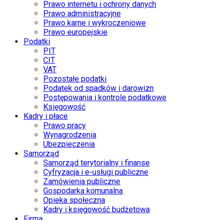
Prawo internetu i ochrony danych
Prawo administracyjne
Prawo karne i wykroczeniowe
Prawo europejskie
Podatki
PIT
CIT
VAT
Pozostałe podatki
Podatek od spadków i darowizn
Postępowania i kontrole podatkowe
Księgowość
Kadry i płace
Prawo pracy
Wynagrodzenia
Ubezpieczenia
Samorząd
Samorząd terytorialny i finanse
Cyfryzacja i e-usługi publiczne
Zamówienia publiczne
Gospodarka komunalna
Opieka społeczna
Kadry i księgowość budżetowa
Firma