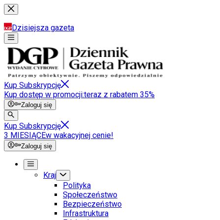
Dzisiejsza gazeta
Kup Subskrypcję
Kup dostęp w promocji:
teraz z rabatem 35%
Zaloguj się
Kup Subskrypcję
3 MIESIĄCE
w wakacyjnej cenie!
Zaloguj się
Kraj
Polityka
Społeczeństwo
Bezpieczeństwo
Infrastruktura