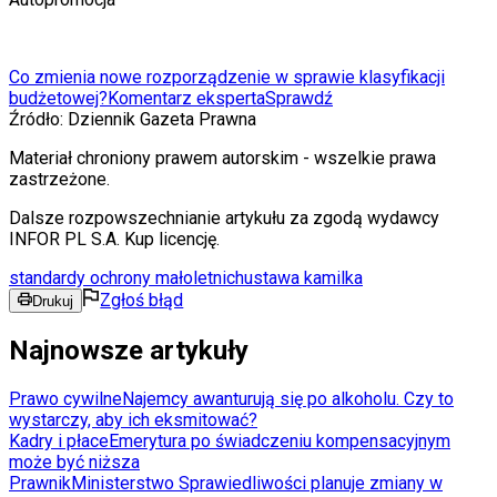
Co zmienia nowe rozporządzenie w sprawie klasyfikacji
budżetowej?
Komentarz eksperta
Sprawdź
Źródło:
Dziennik Gazeta Prawna
Materiał chroniony prawem autorskim - wszelkie prawa
zastrzeżone.
Dalsze rozpowszechnianie artykułu za zgodą wydawcy
INFOR PL S.A. Kup licencję.
standardy ochrony małoletnich
ustawa kamilka
Zgłoś błąd
Drukuj
Najnowsze artykuły
Prawo cywilne
Najemcy awanturują się po alkoholu. Czy to
wystarczy, aby ich eksmitować?
Kadry i płace
Emerytura po świadczeniu kompensacyjnym
może być niższa
Prawnik
Ministerstwo Sprawiedliwości planuje zmiany w