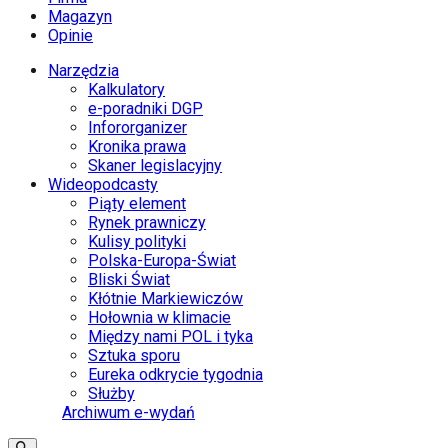
Magazyn
Opinie
Narzędzia
Kalkulatory
e-poradniki DGP
Infororganizer
Kronika prawa
Skaner legislacyjny
Wideopodcasty
Piąty element
Rynek prawniczy
Kulisy polityki
Polska-Europa-Świat
Bliski Świat
Kłótnie Markiewiczów
Hołownia w klimacie
Między nami POL i tyka
Sztuka sporu
Eureka odkrycie tygodnia
Służby
Archiwum e-wydań