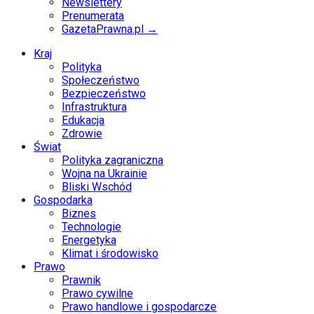
Newslettery
Prenumerata
GazetaPrawna.pl →
Kraj
Polityka
Społeczeństwo
Bezpieczeństwo
Infrastruktura
Edukacja
Zdrowie
Świat
Polityka zagraniczna
Wojna na Ukrainie
Bliski Wschód
Gospodarka
Biznes
Technologie
Energetyka
Klimat i środowisko
Prawo
Prawnik
Prawo cywilne
Prawo handlowe i gospodarcze