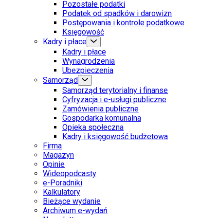
Pozostałe podatki
Podatek od spadków i darowizn
Postępowania i kontrole podatkowe
Księgowość
Kadry i płace
Kadry i płace
Wynagrodzenia
Ubezpieczenia
Samorząd
Samorząd terytorialny i finanse
Cyfryzacja i e-usługi publiczne
Zamówienia publiczne
Gospodarka komunalna
Opieka społeczna
Kadry i księgowość budżetowa
Firma
Magazyn
Opinie
Wideopodcasty
e-Poradniki
Kalkulatory
Bieżące wydanie
Archiwum e-wydań