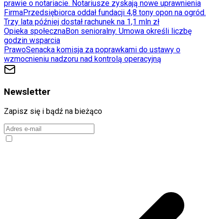
prawie o notariacie. Notariusze zyskają nowe uprawnienia
Firma
Przedsiębiorca oddał fundacji 4,8 tony opon na ogród.
Trzy lata później dostał rachunek na 1,1 mln zł
Opieka społeczna
Bon senioralny. Umowa określi liczbę
godzin wsparcia
Prawo
Senacka komisja za poprawkami do ustawy o
wzmocnieniu nadzoru nad kontrolą operacyjną
Newsletter
Zapisz się i bądź na bieżąco