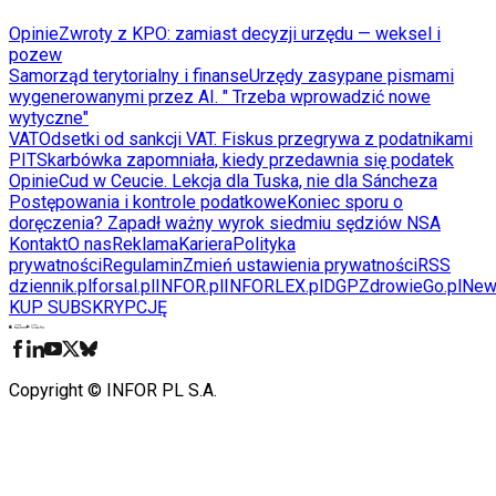
Opinie
Zwroty z KPO: zamiast decyzji urzędu — weksel i
pozew
Samorząd terytorialny i finanse
Urzędy zasypane pismami
wygenerowanymi przez AI. " Trzeba wprowadzić nowe
wytyczne"
VAT
Odsetki od sankcji VAT. Fiskus przegrywa z podatnikami
PIT
Skarbówka zapomniała, kiedy przedawnia się podatek
Opinie
Cud w Ceucie. Lekcja dla Tuska, nie dla Sáncheza
Postępowania i kontrole podatkowe
Koniec sporu o
doręczenia? Zapadł ważny wyrok siedmiu sędziów NSA
Kontakt
O nas
Reklama
Kariera
Polityka
prywatności
Regulamin
Zmień ustawienia prywatności
RSS
dziennik.pl
forsal.pl
INFOR.pl
INFORLEX.pl
DGP
ZdrowieGo.pl
New
KUP SUBSKRYPCJĘ
Pobierz w
Pobierz z
Copyright © INFOR PL S.A.