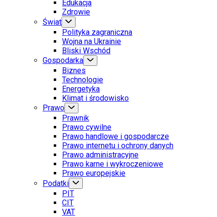
Edukacja
Zdrowie
Świat
Polityka zagraniczna
Wojna na Ukrainie
Bliski Wschód
Gospodarka
Biznes
Technologie
Energetyka
Klimat i środowisko
Prawo
Prawnik
Prawo cywilne
Prawo handlowe i gospodarcze
Prawo internetu i ochrony danych
Prawo administracyjne
Prawo karne i wykroczeniowe
Prawo europejskie
Podatki
PIT
CIT
VAT