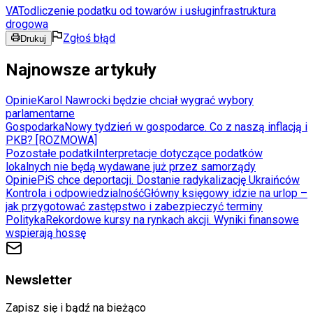
VAT
odliczenie podatku od towarów i usług
infrastruktura
drogowa
Zgłoś błąd
Drukuj
Najnowsze artykuły
Opinie
Karol Nawrocki będzie chciał wygrać wybory
parlamentarne
Gospodarka
Nowy tydzień w gospodarce. Co z naszą inflacją i
PKB? [ROZMOWA]
Pozostałe podatki
Interpretacje dotyczące podatków
lokalnych nie będą wydawane już przez samorządy
Opinie
PiS chce deportacji. Dostanie radykalizację Ukraińców
Kontrola i odpowiedzialność
Główny księgowy idzie na urlop –
jak przygotować zastępstwo i zabezpieczyć terminy
Polityka
Rekordowe kursy na rynkach akcji. Wyniki finansowe
wspierają hossę
Newsletter
Zapisz się i bądź na bieżąco