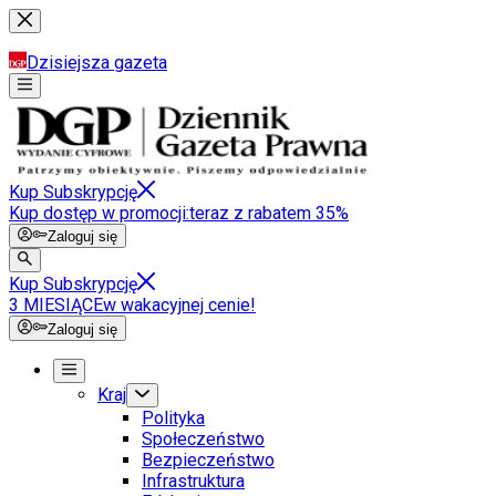
Dzisiejsza gazeta
Kup Subskrypcję
Kup dostęp w promocji:
teraz z rabatem 35%
Zaloguj się
Kup Subskrypcję
3 MIESIĄCE
w wakacyjnej cenie!
Zaloguj się
Kraj
Polityka
Społeczeństwo
Bezpieczeństwo
Infrastruktura