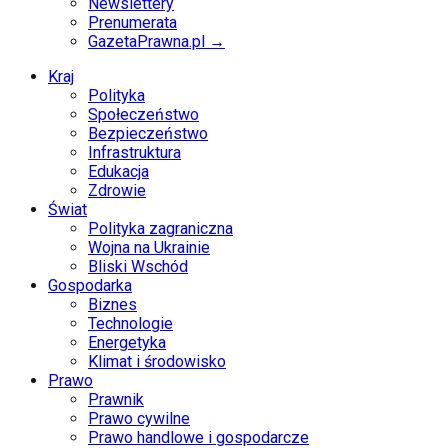
Newslettery
Prenumerata
GazetaPrawna.pl →
Kraj
Polityka
Społeczeństwo
Bezpieczeństwo
Infrastruktura
Edukacja
Zdrowie
Świat
Polityka zagraniczna
Wojna na Ukrainie
Bliski Wschód
Gospodarka
Biznes
Technologie
Energetyka
Klimat i środowisko
Prawo
Prawnik
Prawo cywilne
Prawo handlowe i gospodarcze