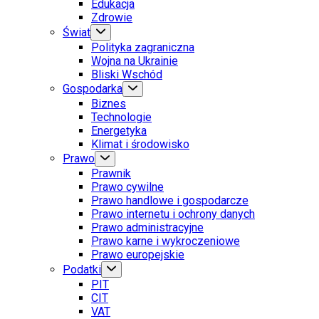
Edukacja
Zdrowie
Świat
Polityka zagraniczna
Wojna na Ukrainie
Bliski Wschód
Gospodarka
Biznes
Technologie
Energetyka
Klimat i środowisko
Prawo
Prawnik
Prawo cywilne
Prawo handlowe i gospodarcze
Prawo internetu i ochrony danych
Prawo administracyjne
Prawo karne i wykroczeniowe
Prawo europejskie
Podatki
PIT
CIT
VAT