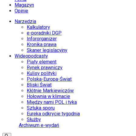
Magazyn
Opinie
Narzędzia
Kalkulatory
e-poradniki DGP
Infororganizer
Kronika prawa
Skaner legislacyjny
Wideopodcasty
Piąty element
Rynek prawniczy
Kulisy polityki
Polska-Europa-Świat
Bliski Świat
Kłótnie Markiewiczów
Hołownia w klimacie
Między nami POL i tyka
Sztuka sporu
Eureka odkrycie tygodnia
Służby
Archiwum e-wydań