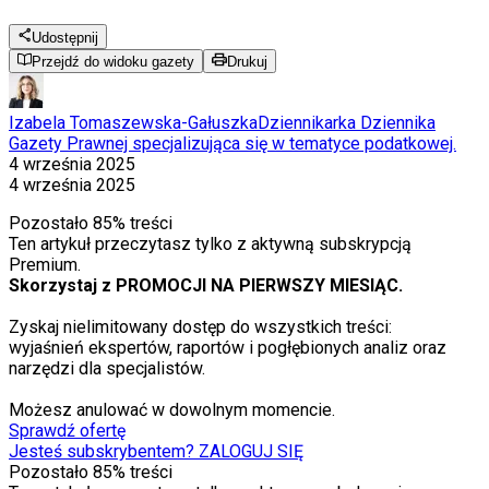
Udostępnij
Przejdź do widoku gazety
Drukuj
Izabela Tomaszewska-Gałuszka
Dziennikarka Dziennika
Gazety Prawnej specjalizująca się w tematyce podatkowej.
4 września 2025
4 września 2025
Pozostało
85
% treści
Ten artykuł przeczytasz tylko z aktywną subskrypcją
Premium.
Skorzystaj z PROMOCJI NA PIERWSZY MIESIĄC.
Zyskaj nielimitowany dostęp do wszystkich treści:
wyjaśnień ekspertów, raportów i pogłębionych analiz oraz
narzędzi dla specjalistów.
Możesz anulować w dowolnym momencie.
Sprawdź ofertę
Jesteś subskrybentem? ZALOGUJ SIĘ
Pozostało
85
% treści