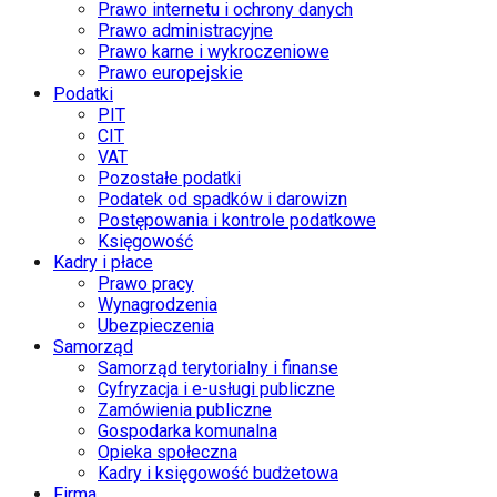
Prawo internetu i ochrony danych
Prawo administracyjne
Prawo karne i wykroczeniowe
Prawo europejskie
Podatki
PIT
CIT
VAT
Pozostałe podatki
Podatek od spadków i darowizn
Postępowania i kontrole podatkowe
Księgowość
Kadry i płace
Prawo pracy
Wynagrodzenia
Ubezpieczenia
Samorząd
Samorząd terytorialny i finanse
Cyfryzacja i e-usługi publiczne
Zamówienia publiczne
Gospodarka komunalna
Opieka społeczna
Kadry i księgowość budżetowa
Firma