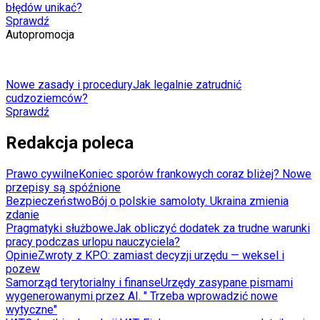
błędów unikać?
Sprawdź
Autopromocja
Nowe zasady i procedury
Jak legalnie zatrudnić
cudzoziemców?
Sprawdź
Redakcja poleca
Prawo cywilne
Koniec sporów frankowych coraz bliżej? Nowe
przepisy są spóźnione
Bezpieczeństwo
Bój o polskie samoloty. Ukraina zmienia
zdanie
Pragmatyki służbowe
Jak obliczyć dodatek za trudne warunki
pracy podczas urlopu nauczyciela?
Opinie
Zwroty z KPO: zamiast decyzji urzędu — weksel i
pozew
Samorząd terytorialny i finanse
Urzędy zasypane pismami
wygenerowanymi przez AI. " Trzeba wprowadzić nowe
wytyczne"