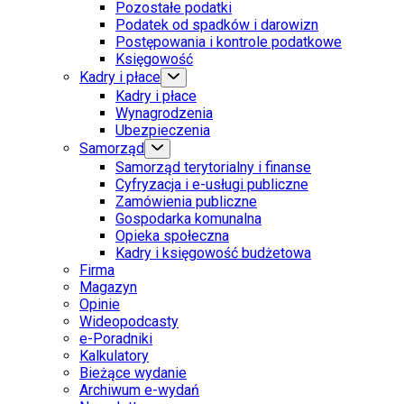
Pozostałe podatki
Podatek od spadków i darowizn
Postępowania i kontrole podatkowe
Księgowość
Kadry i płace
Kadry i płace
Wynagrodzenia
Ubezpieczenia
Samorząd
Samorząd terytorialny i finanse
Cyfryzacja i e-usługi publiczne
Zamówienia publiczne
Gospodarka komunalna
Opieka społeczna
Kadry i księgowość budżetowa
Firma
Magazyn
Opinie
Wideopodcasty
e-Poradniki
Kalkulatory
Bieżące wydanie
Archiwum e-wydań