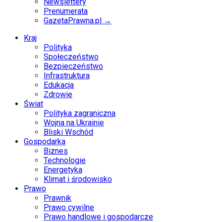
Newslettery
Prenumerata
GazetaPrawna.pl →
Kraj
Polityka
Społeczeństwo
Bezpieczeństwo
Infrastruktura
Edukacja
Zdrowie
Świat
Polityka zagraniczna
Wojna na Ukrainie
Bliski Wschód
Gospodarka
Biznes
Technologie
Energetyka
Klimat i środowisko
Prawo
Prawnik
Prawo cywilne
Prawo handlowe i gospodarcze