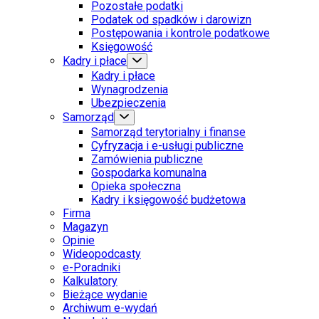
Pozostałe podatki
Podatek od spadków i darowizn
Postępowania i kontrole podatkowe
Księgowość
Kadry i płace
Kadry i płace
Wynagrodzenia
Ubezpieczenia
Samorząd
Samorząd terytorialny i finanse
Cyfryzacja i e-usługi publiczne
Zamówienia publiczne
Gospodarka komunalna
Opieka społeczna
Kadry i księgowość budżetowa
Firma
Magazyn
Opinie
Wideopodcasty
e-Poradniki
Kalkulatory
Bieżące wydanie
Archiwum e-wydań