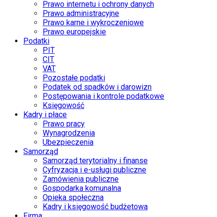
Prawo internetu i ochrony danych
Prawo administracyjne
Prawo karne i wykroczeniowe
Prawo europejskie
Podatki
PIT
CIT
VAT
Pozostałe podatki
Podatek od spadków i darowizn
Postępowania i kontrole podatkowe
Księgowość
Kadry i płace
Prawo pracy
Wynagrodzenia
Ubezpieczenia
Samorząd
Samorząd terytorialny i finanse
Cyfryzacja i e-usługi publiczne
Zamówienia publiczne
Gospodarka komunalna
Opieka społeczna
Kadry i księgowość budżetowa
Firma