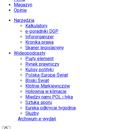
Magazyn
Opinie
Narzędzia
Kalkulatory
e-poradniki DGP
Infororganizer
Kronika prawa
Skaner legislacyjny
Wideopodcasty
Piąty element
Rynek prawniczy
Kulisy polityki
Polska-Europa-Świat
Bliski Świat
Kłótnie Markiewiczów
Hołownia w klimacie
Między nami POL i tyka
Sztuka sporu
Eureka odkrycie tygodnia
Służby
Archiwum e-wydań