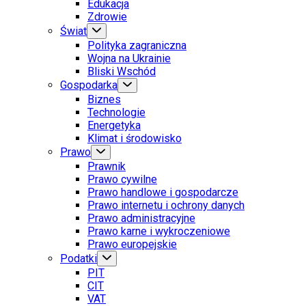
Edukacja
Zdrowie
Świat
Polityka zagraniczna
Wojna na Ukrainie
Bliski Wschód
Gospodarka
Biznes
Technologie
Energetyka
Klimat i środowisko
Prawo
Prawnik
Prawo cywilne
Prawo handlowe i gospodarcze
Prawo internetu i ochrony danych
Prawo administracyjne
Prawo karne i wykroczeniowe
Prawo europejskie
Podatki
PIT
CIT
VAT