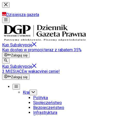
Dzisiejsza gazeta
Kup Subskrypcję
Kup dostęp w promocji:
teraz z rabatem 35%
Zaloguj się
Kup Subskrypcję
3 MIESIĄCE
w wakacyjnej cenie!
Zaloguj się
Kraj
Polityka
Społeczeństwo
Bezpieczeństwo
Infrastruktura