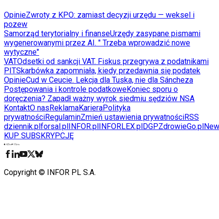
Opinie
Zwroty z KPO: zamiast decyzji urzędu — weksel i
pozew
Samorząd terytorialny i finanse
Urzędy zasypane pismami
wygenerowanymi przez AI. " Trzeba wprowadzić nowe
wytyczne"
VAT
Odsetki od sankcji VAT. Fiskus przegrywa z podatnikami
PIT
Skarbówka zapomniała, kiedy przedawnia się podatek
Opinie
Cud w Ceucie. Lekcja dla Tuska, nie dla Sáncheza
Postępowania i kontrole podatkowe
Koniec sporu o
doręczenia? Zapadł ważny wyrok siedmiu sędziów NSA
Kontakt
O nas
Reklama
Kariera
Polityka
prywatności
Regulamin
Zmień ustawienia prywatności
RSS
dziennik.pl
forsal.pl
INFOR.pl
INFORLEX.pl
DGP
ZdrowieGo.pl
New
KUP SUBSKRYPCJĘ
Pobierz w
Pobierz z
Copyright © INFOR PL S.A.