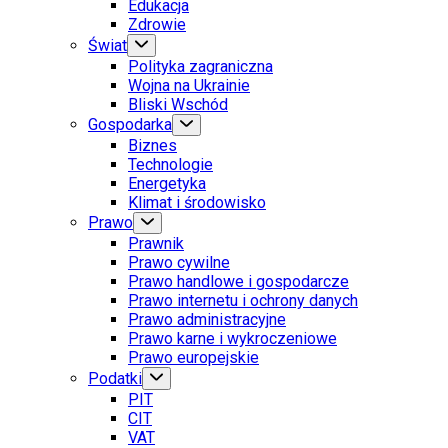
Edukacja
Zdrowie
Świat
Polityka zagraniczna
Wojna na Ukrainie
Bliski Wschód
Gospodarka
Biznes
Technologie
Energetyka
Klimat i środowisko
Prawo
Prawnik
Prawo cywilne
Prawo handlowe i gospodarcze
Prawo internetu i ochrony danych
Prawo administracyjne
Prawo karne i wykroczeniowe
Prawo europejskie
Podatki
PIT
CIT
VAT