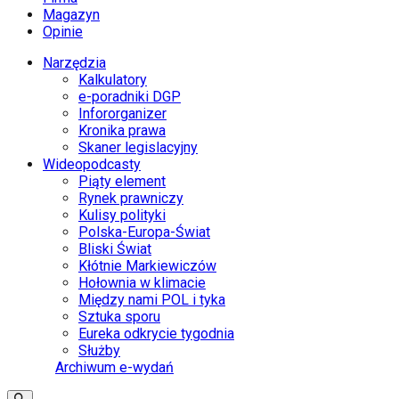
Magazyn
Opinie
Narzędzia
Kalkulatory
e-poradniki DGP
Infororganizer
Kronika prawa
Skaner legislacyjny
Wideopodcasty
Piąty element
Rynek prawniczy
Kulisy polityki
Polska-Europa-Świat
Bliski Świat
Kłótnie Markiewiczów
Hołownia w klimacie
Między nami POL i tyka
Sztuka sporu
Eureka odkrycie tygodnia
Służby
Archiwum e-wydań