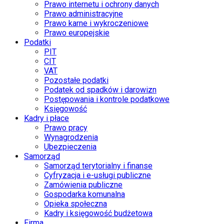
Prawo internetu i ochrony danych
Prawo administracyjne
Prawo karne i wykroczeniowe
Prawo europejskie
Podatki
PIT
CIT
VAT
Pozostałe podatki
Podatek od spadków i darowizn
Postępowania i kontrole podatkowe
Księgowość
Kadry i płace
Prawo pracy
Wynagrodzenia
Ubezpieczenia
Samorząd
Samorząd terytorialny i finanse
Cyfryzacja i e-usługi publiczne
Zamówienia publiczne
Gospodarka komunalna
Opieka społeczna
Kadry i księgowość budżetowa
Firma