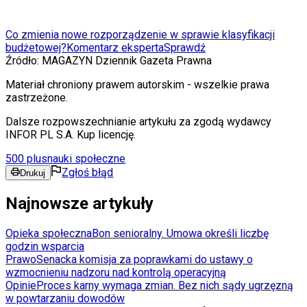
Co zmienia nowe rozporządzenie w sprawie klasyfikacji
budżetowej?
Komentarz eksperta
Sprawdź
Źródło:
MAGAZYN Dziennik Gazeta Prawna
Materiał chroniony prawem autorskim - wszelkie prawa
zastrzeżone.
Dalsze rozpowszechnianie artykułu za zgodą wydawcy
INFOR PL S.A. Kup licencję.
500 plus
nauki społeczne
Zgłoś błąd
Drukuj
Najnowsze artykuły
Opieka społeczna
Bon senioralny. Umowa określi liczbę
godzin wsparcia
Prawo
Senacka komisja za poprawkami do ustawy o
wzmocnieniu nadzoru nad kontrolą operacyjną
Opinie
Proces karny wymaga zmian. Bez nich sądy ugrzęzną
w powtarzaniu dowodów