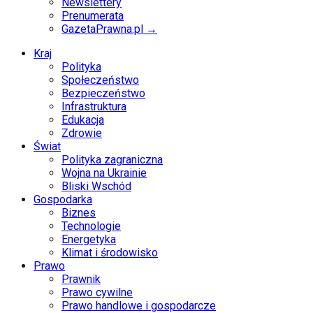
Newslettery
Prenumerata
GazetaPrawna.pl →
Kraj
Polityka
Społeczeństwo
Bezpieczeństwo
Infrastruktura
Edukacja
Zdrowie
Świat
Polityka zagraniczna
Wojna na Ukrainie
Bliski Wschód
Gospodarka
Biznes
Technologie
Energetyka
Klimat i środowisko
Prawo
Prawnik
Prawo cywilne
Prawo handlowe i gospodarcze