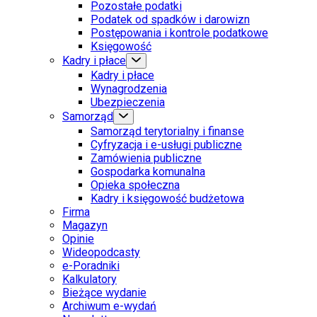
Pozostałe podatki
Podatek od spadków i darowizn
Postępowania i kontrole podatkowe
Księgowość
Kadry i płace
Kadry i płace
Wynagrodzenia
Ubezpieczenia
Samorząd
Samorząd terytorialny i finanse
Cyfryzacja i e-usługi publiczne
Zamówienia publiczne
Gospodarka komunalna
Opieka społeczna
Kadry i księgowość budżetowa
Firma
Magazyn
Opinie
Wideopodcasty
e-Poradniki
Kalkulatory
Bieżące wydanie
Archiwum e-wydań