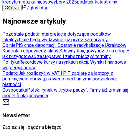
kredytu
mieszkalnictwo
wybory 2025
podatek katastralny
Zgłoś błąd
Drukuj
Najnowsze artykuły
Pozostałe podatki
Interpretacje dotyczące podatków
lokalnych nie będą wydawane już przez samorządy
Opinie
PiS chce deportacji. Dostanie radykalizację Ukraińców
Kontrola i odpowiedzialność
Główny księgowy idzie na urlop –
jak przygotować zastępstwo i zabezpieczyć terminy
Polityka
Rekordowe kursy na rynkach akcji. Wyniki finansowe
wspierają hossę
Podatki
Jak rozliczyć w VAT i PIT zapłatę za laptopy z
pominięciem obowiązkowego mechanizmu podzielonej
płatności
Gospodarka
Polski rynek w „trybie pauzy”. Firmy już zmieniają
model funkcjonowania
Newsletter
Zapisz się i bądź na bieżąco