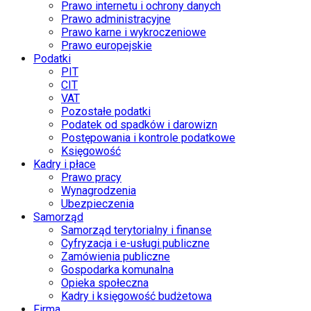
Prawo internetu i ochrony danych
Prawo administracyjne
Prawo karne i wykroczeniowe
Prawo europejskie
Podatki
PIT
CIT
VAT
Pozostałe podatki
Podatek od spadków i darowizn
Postępowania i kontrole podatkowe
Księgowość
Kadry i płace
Prawo pracy
Wynagrodzenia
Ubezpieczenia
Samorząd
Samorząd terytorialny i finanse
Cyfryzacja i e-usługi publiczne
Zamówienia publiczne
Gospodarka komunalna
Opieka społeczna
Kadry i księgowość budżetowa
Firma