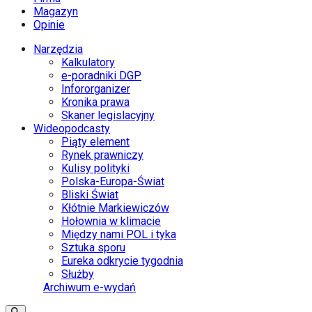
Magazyn
Opinie
Narzędzia
Kalkulatory
e-poradniki DGP
Infororganizer
Kronika prawa
Skaner legislacyjny
Wideopodcasty
Piąty element
Rynek prawniczy
Kulisy polityki
Polska-Europa-Świat
Bliski Świat
Kłótnie Markiewiczów
Hołownia w klimacie
Między nami POL i tyka
Sztuka sporu
Eureka odkrycie tygodnia
Służby
Archiwum e-wydań