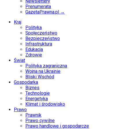
Newslettery
Prenumerata
GazetaPrawna.pl →
Kraj
Polityka
Społeczeństwo
Bezpieczeństwo
Infrastruktura
Edukacja
Zdrowie
Świat
Polityka zagraniczna
Wojna na Ukrainie
Bliski Wschód
Gospodarka
Biznes
Technologie
Energetyka
Klimat i środowisko
Prawo
Prawnik
Prawo cywilne
Prawo handlowe i gospodarcze