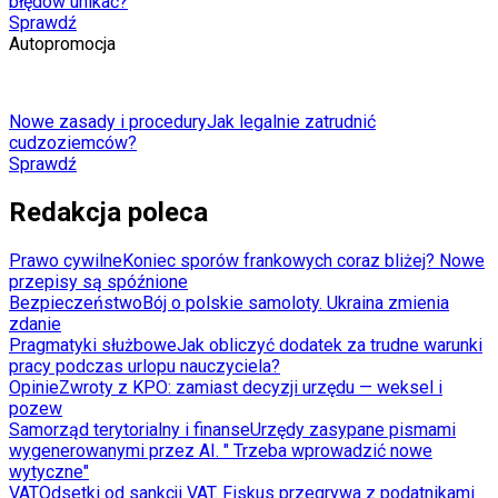
błędów unikać?
Sprawdź
Autopromocja
Nowe zasady i procedury
Jak legalnie zatrudnić
cudzoziemców?
Sprawdź
Redakcja poleca
Prawo cywilne
Koniec sporów frankowych coraz bliżej? Nowe
przepisy są spóźnione
Bezpieczeństwo
Bój o polskie samoloty. Ukraina zmienia
zdanie
Pragmatyki służbowe
Jak obliczyć dodatek za trudne warunki
pracy podczas urlopu nauczyciela?
Opinie
Zwroty z KPO: zamiast decyzji urzędu — weksel i
pozew
Samorząd terytorialny i finanse
Urzędy zasypane pismami
wygenerowanymi przez AI. " Trzeba wprowadzić nowe
wytyczne"
VAT
Odsetki od sankcji VAT. Fiskus przegrywa z podatnikami