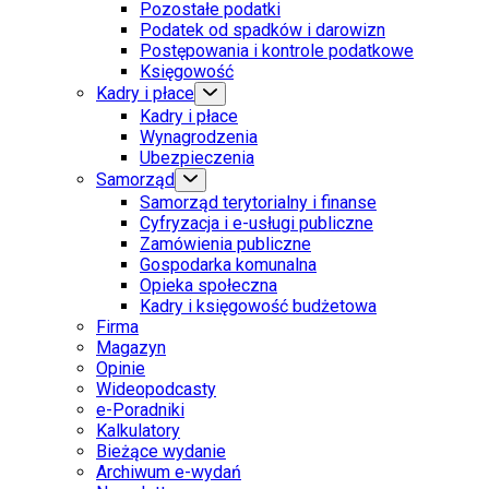
Pozostałe podatki
Podatek od spadków i darowizn
Postępowania i kontrole podatkowe
Księgowość
Kadry i płace
Kadry i płace
Wynagrodzenia
Ubezpieczenia
Samorząd
Samorząd terytorialny i finanse
Cyfryzacja i e-usługi publiczne
Zamówienia publiczne
Gospodarka komunalna
Opieka społeczna
Kadry i księgowość budżetowa
Firma
Magazyn
Opinie
Wideopodcasty
e-Poradniki
Kalkulatory
Bieżące wydanie
Archiwum e-wydań