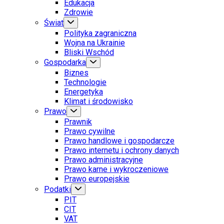
Edukacja
Zdrowie
Świat
Polityka zagraniczna
Wojna na Ukrainie
Bliski Wschód
Gospodarka
Biznes
Technologie
Energetyka
Klimat i środowisko
Prawo
Prawnik
Prawo cywilne
Prawo handlowe i gospodarcze
Prawo internetu i ochrony danych
Prawo administracyjne
Prawo karne i wykroczeniowe
Prawo europejskie
Podatki
PIT
CIT
VAT