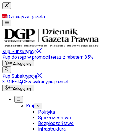
Dzisiejsza gazeta
Kup Subskrypcję
Kup dostęp w promocji:
teraz z rabatem 35%
Zaloguj się
Kup Subskrypcję
3 MIESIĄCE
w wakacyjnej cenie!
Zaloguj się
Kraj
Polityka
Społeczeństwo
Bezpieczeństwo
Infrastruktura