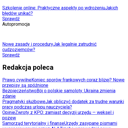
Szkolenie online: Praktyczne aspekty po wdrożeniu
Jakich
błędów unikać?
Sprawdź
Autopromocja
Nowe zasady i procedury
Jak legalnie zatrudnić
cudzoziemców?
Sprawdź
Redakcja poleca
Prawo cywilne
Koniec sporów frankowych coraz bliżej? Nowe
przepisy są spóźnione
Bezpieczeństwo
Bój o polskie samoloty. Ukraina zmienia
zdanie
Pragmatyki służbowe
Jak obliczyć dodatek za trudne warunki
pracy podczas urlopu nauczyciela?
Opinie
Zwroty z KPO: zamiast decyzji urzędu — weksel i
pozew
Samorząd terytorialny i finanse
Urzędy zasypane pismami