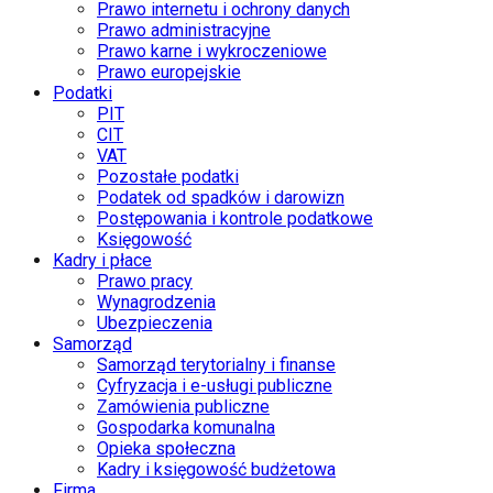
Prawo internetu i ochrony danych
Prawo administracyjne
Prawo karne i wykroczeniowe
Prawo europejskie
Podatki
PIT
CIT
VAT
Pozostałe podatki
Podatek od spadków i darowizn
Postępowania i kontrole podatkowe
Księgowość
Kadry i płace
Prawo pracy
Wynagrodzenia
Ubezpieczenia
Samorząd
Samorząd terytorialny i finanse
Cyfryzacja i e-usługi publiczne
Zamówienia publiczne
Gospodarka komunalna
Opieka społeczna
Kadry i księgowość budżetowa
Firma