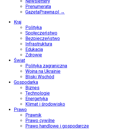
Newslettery
Prenumerata
GazetaPrawna.pl →
Kraj
Polityka
Społeczeństwo
Bezpieczeństwo
Infrastruktura
Edukacja
Zdrowie
Świat
Polityka zagraniczna
Wojna na Ukrainie
Bliski Wschód
Gospodarka
Biznes
Technologie
Energetyka
Klimat i środowisko
Prawo
Prawnik
Prawo cywilne
Prawo handlowe i gospodarcze