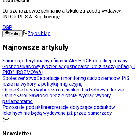
zastrzeżone.
Dalsze rozpowszechnianie artykułu za zgodą wydawcy
INFOR PL S.A. Kup licencję.
DGP
Zgłoś błąd
Drukuj
Najnowsze artykuły
Samorząd terytorialny i finanse
Alerty RCB do pilnej zmiany
Gospodarka
Nowy tydzień w gospodarce. Co z naszą inflacją i
PKB? [ROZMOWA]
Społeczeństwo
Deportacje i monitoring cudzoziemców. PiS
idzie na wybory z polityką migracyjną
Opinie
Kiełbasa wyborcza na cienkim budżetowym lodzie
Opinie
Karol Nawrocki będzie chciał wygrać wybory
parlamentarne
Pozostałe podatki
Interpretacje dotyczące podatków
lokalnych nie będą wydawane już przez samorządy
Newsletter