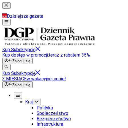
Dzisiejsza gazeta
Kup Subskrypcję
Kup dostęp w promocji:
teraz z rabatem 35%
Zaloguj się
Kup Subskrypcję
3 MIESIĄCE
w wakacyjnej cenie!
Zaloguj się
Kraj
Polityka
Społeczeństwo
Bezpieczeństwo
Infrastruktura