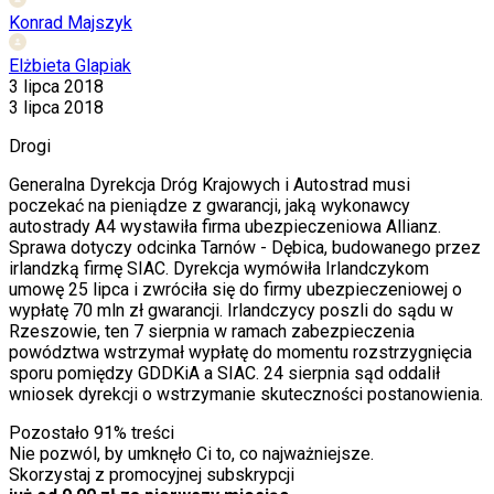
Konrad Majszyk
Elżbieta Glapiak
3 lipca 2018
3 lipca 2018
Drogi
Generalna Dyrekcja Dróg Krajowych i Autostrad musi
poczekać na pieniądze z gwarancji, jaką wykonawcy
autostrady A4 wystawiła firma ubezpieczeniowa Allianz.
Sprawa dotyczy odcinka Tarnów - Dębica, budowanego przez
irlandzką firmę SIAC. Dyrekcja wymówiła Irlandczykom
umowę 25 lipca i zwróciła się do firmy ubezpieczeniowej o
wypłatę 70 mln zł gwarancji. Irlandczycy poszli do sądu w
Rzeszowie, ten 7 sierpnia w ramach zabezpieczenia
powództwa wstrzymał wypłatę do momentu rozstrzygnięcia
sporu pomiędzy GDDKiA a SIAC. 24 sierpnia sąd oddalił
wniosek dyrekcji o wstrzymanie skuteczności postanowienia.
Pozostało
91
% treści
Nie pozwól, by umknęło Ci to, co najważniejsze.
Skorzystaj z promocyjnej subskrypcji