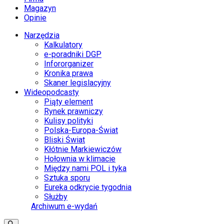
Magazyn
Opinie
Narzędzia
Kalkulatory
e-poradniki DGP
Infororganizer
Kronika prawa
Skaner legislacyjny
Wideopodcasty
Piąty element
Rynek prawniczy
Kulisy polityki
Polska-Europa-Świat
Bliski Świat
Kłótnie Markiewiczów
Hołownia w klimacie
Między nami POL i tyka
Sztuka sporu
Eureka odkrycie tygodnia
Służby
Archiwum e-wydań