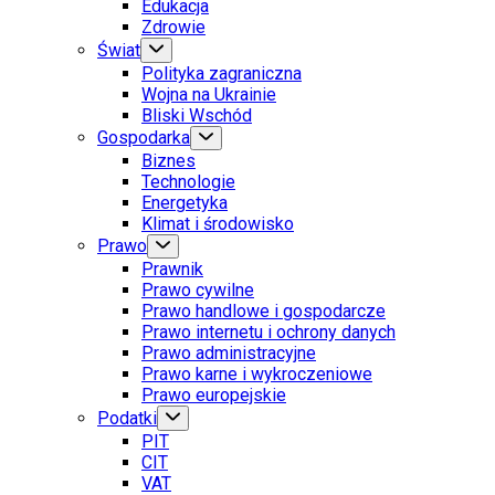
Edukacja
Zdrowie
Świat
Polityka zagraniczna
Wojna na Ukrainie
Bliski Wschód
Gospodarka
Biznes
Technologie
Energetyka
Klimat i środowisko
Prawo
Prawnik
Prawo cywilne
Prawo handlowe i gospodarcze
Prawo internetu i ochrony danych
Prawo administracyjne
Prawo karne i wykroczeniowe
Prawo europejskie
Podatki
PIT
CIT
VAT