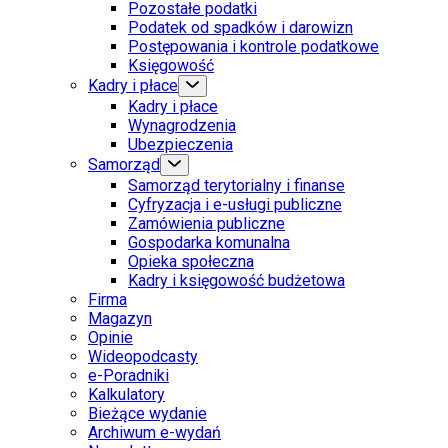
Pozostałe podatki
Podatek od spadków i darowizn
Postępowania i kontrole podatkowe
Księgowość
Kadry i płace
Kadry i płace
Wynagrodzenia
Ubezpieczenia
Samorząd
Samorząd terytorialny i finanse
Cyfryzacja i e-usługi publiczne
Zamówienia publiczne
Gospodarka komunalna
Opieka społeczna
Kadry i księgowość budżetowa
Firma
Magazyn
Opinie
Wideopodcasty
e-Poradniki
Kalkulatory
Bieżące wydanie
Archiwum e-wydań