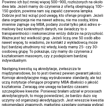
Powinno ich być mniej więcej 500–900, rozłożonych na około
dwa lata. Jeżeli mamy do czynienia z ofertą obejmującą 100–
150 godzin, powinna nam się zapalić czerwona lampka.
Dobrze jest też wziąć pod uwagę, kto oferuje program. Jeżeli
dana organizacja nie ma nawet adresu, nie ma osoby, która
imiennie zajmuje się MBA, podany został tylko jakiś adres e-
mailowy bez konkretnych danych, nie świadczy to o
transparentności i niekoniecznie wróży dobrze na przyszłość.
Ważna jest też wielkość grup. Jeżeli liczą one 50 osób albo
nawet więcej, to wiadomo, że kontakt z wykładowcą może
być bardziej utrudniony niż wtedy, kiedy mamy 25- czy 30-
osobową grupę. To pokazuje, czy mamy do czynienia z
kształceniem masowym, czy z podejściem bardziej
indywidualnym.
Następną kwestią są akredytacje, zwłaszcza te
międzynarodowe, bo to jest również pewien gwarant jakości.
Komisje akredytacyjne mają wyśrubowane standardy, ale też
uczą instytucje oferujące programy MBA dbałości o jakość
kształcenia. Zwracają one uwagę na bardzo czasami
szczegółowe kwestie. Ponieważ brałam udział w procesach
akredytacyjnych, to mogę powiedzieć, że bardzo dużo się
uczymy od organizacji akredytujących. Jest wreszcie kwestia
rekomendacji znajomych, marketing szeptany pomaga wybrać