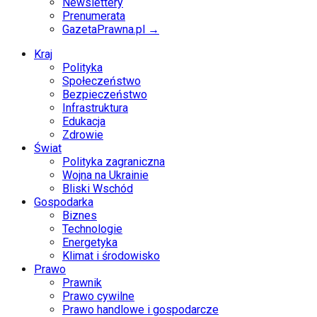
Newslettery
Prenumerata
GazetaPrawna.pl →
Kraj
Polityka
Społeczeństwo
Bezpieczeństwo
Infrastruktura
Edukacja
Zdrowie
Świat
Polityka zagraniczna
Wojna na Ukrainie
Bliski Wschód
Gospodarka
Biznes
Technologie
Energetyka
Klimat i środowisko
Prawo
Prawnik
Prawo cywilne
Prawo handlowe i gospodarcze