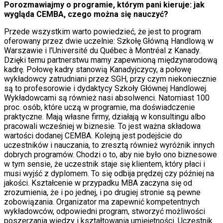
Porozmawiajmy o programie, którym pani kieruje: jak
wygląda CEMBA, czego można się nauczyć?
Przede wszystkim warto powiedzieć, że jest to program
oferowany przez dwie uczelnie: Szkołę Główną Handlową w
Warszawie i l’Université du Québec à Montréal z Kanady.
Dzięki temu partnerstwu mamy zapewnioną międzynarodową
kadrę. Połowę kadry stanowią Kanadyjczycy, a połowę
wykładowcy zatrudniani przez SGH, przy czym niekoniecznie
są to profesorowie i dydaktycy Szkoły Głównej Handlowej.
Wykładowcami są również nasi absolwenci. Natomiast 100
proc. osób, które uczą w programie, ma doświadczenie
praktyczne. Mają własne firmy, działają w konsultingu albo
pracowali wcześniej w biznesie. To jest ważna składowa
wartości dodanej CEMBA. Kolejną jest podejście do
uczestników i nauczania, to zresztą również wyróżnik innych
dobrych programów. Chodzi o to, aby nie było ono biznesowe
w tym sensie, że uczestnik staje się klientem, który płaci i
musi wyjść z dyplomem. To się odbija prędzej czy później na
jakości. Kształcenie w przypadku MBA zaczyna się od
zrozumienia, że i po jednej, i po drugiej stronie są pewne
zobowiązania. Organizator ma zapewnić kompetentnych
wykładowców, odpowiedni program, stworzyć możliwości
poszerzania wiedzy i kształtowania umiejętności. Uczestnik