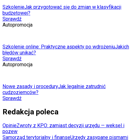
Szkolenie
Jak przygotować się do zmian w klasyfikacji
budżetowej?
Sprawdź
Autopromocja
Szkolenie online: Praktyczne aspekty po wdrożeniu
Jakich
błędów unikać?
Sprawdź
Autopromocja
Nowe zasady i procedury
Jak legalnie zatrudnić
cudzoziemców?
Sprawdź
Redakcja poleca
Opinie
Zwroty z KPO: zamiast decyzji urzędu — weksel i
pozew
Samorząd terytorialny i finanse
Urzędy zasypane pismami