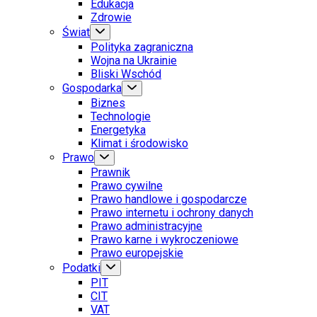
Edukacja
Zdrowie
Świat
Polityka zagraniczna
Wojna na Ukrainie
Bliski Wschód
Gospodarka
Biznes
Technologie
Energetyka
Klimat i środowisko
Prawo
Prawnik
Prawo cywilne
Prawo handlowe i gospodarcze
Prawo internetu i ochrony danych
Prawo administracyjne
Prawo karne i wykroczeniowe
Prawo europejskie
Podatki
PIT
CIT
VAT