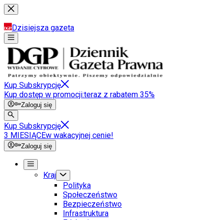
Dzisiejsza gazeta
Kup Subskrypcję
Kup dostęp w promocji:
teraz z rabatem 35%
Zaloguj się
Kup Subskrypcję
3 MIESIĄCE
w wakacyjnej cenie!
Zaloguj się
Kraj
Polityka
Społeczeństwo
Bezpieczeństwo
Infrastruktura