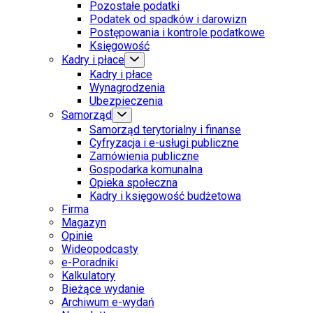
Pozostałe podatki
Podatek od spadków i darowizn
Postępowania i kontrole podatkowe
Księgowość
Kadry i płace
Kadry i płace
Wynagrodzenia
Ubezpieczenia
Samorząd
Samorząd terytorialny i finanse
Cyfryzacja i e-usługi publiczne
Zamówienia publiczne
Gospodarka komunalna
Opieka społeczna
Kadry i księgowość budżetowa
Firma
Magazyn
Opinie
Wideopodcasty
e-Poradniki
Kalkulatory
Bieżące wydanie
Archiwum e-wydań