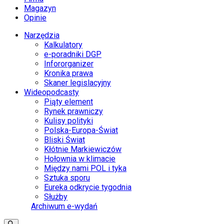
Magazyn
Opinie
Narzędzia
Kalkulatory
e-poradniki DGP
Infororganizer
Kronika prawa
Skaner legislacyjny
Wideopodcasty
Piąty element
Rynek prawniczy
Kulisy polityki
Polska-Europa-Świat
Bliski Świat
Kłótnie Markiewiczów
Hołownia w klimacie
Między nami POL i tyka
Sztuka sporu
Eureka odkrycie tygodnia
Służby
Archiwum e-wydań