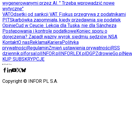
wygenerowanymi przez AI. " Trzeba wprowadzić nowe
wytyczne"
VAT
Odsetki od sankcji VAT. Fiskus przegrywa z podatnikami
PIT
Skarbówka zapomniała, kiedy przedawnia się podatek
Opinie
Cud w Ceucie. Lekcja dla Tuska, nie dla Sáncheza
Postępowania i kontrole podatkowe
Koniec sporu o
doręczenia? Zapadł ważny wyrok siedmiu sędziów NSA
Kontakt
O nas
Reklama
Kariera
Polityka
prywatności
Regulamin
Zmień ustawienia prywatności
RSS
dziennik.pl
forsal.pl
INFOR.pl
INFORLEX.pl
DGP
ZdrowieGo.pl
New
KUP SUBSKRYPCJĘ
Pobierz w
Pobierz z
Copyright © INFOR PL S.A.