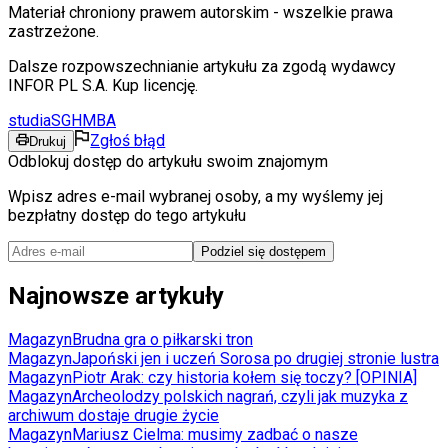
Materiał chroniony prawem autorskim - wszelkie prawa
zastrzeżone.
Dalsze rozpowszechnianie artykułu za zgodą wydawcy
INFOR PL S.A. Kup licencję.
studia
SGH
MBA
Zgłoś błąd
Drukuj
Odblokuj dostęp do artykułu swoim znajomym
Wpisz adres e-mail wybranej osoby, a my wyślemy jej
bezpłatny dostęp do tego artykułu
Podziel się dostępem
Najnowsze artykuły
Magazyn
Brudna gra o piłkarski tron
Magazyn
Japoński jen i uczeń Sorosa po drugiej stronie lustra
Magazyn
Piotr Arak: czy historia kołem się toczy? [OPINIA]
Magazyn
Archeolodzy polskich nagrań, czyli jak muzyka z
archiwum dostaje drugie życie
Magazyn
Mariusz Cielma: musimy zadbać o nasze