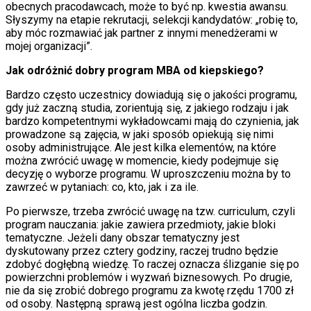
obecnych pracodawcach, może to być np. kwestia awansu.
Słyszymy na etapie rekrutacji, selekcji kandydatów: „robię to,
aby móc rozmawiać jak partner z innymi menedżerami w
mojej organizacji”.
Jak odróżnić dobry program MBA od kiepskiego?
Bardzo często uczestnicy dowiadują się o jakości programu,
gdy już zaczną studia, zorientują się, z jakiego rodzaju i jak
bardzo kompetentnymi wykładowcami mają do czynienia, jak
prowadzone są zajęcia, w jaki sposób opiekują się nimi
osoby administrujące. Ale jest kilka elementów, na które
można zwrócić uwagę w momencie, kiedy podejmuje się
decyzję o wyborze programu. W uproszczeniu można by to
zawrzeć w pytaniach: co, kto, jak i za ile.
Po pierwsze, trzeba zwrócić uwagę na tzw. curriculum, czyli
program nauczania: jakie zawiera przedmioty, jakie bloki
tematyczne. Jeżeli dany obszar tematyczny jest
dyskutowany przez cztery godziny, raczej trudno będzie
zdobyć dogłębną wiedzę. To raczej oznacza ślizganie się po
powierzchni problemów i wyzwań biznesowych. Po drugie,
nie da się zrobić dobrego programu za kwotę rzędu 1700 zł
od osoby. Następną sprawą jest ogólna liczba godzin.