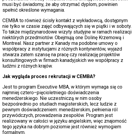
musi być świadomy, że aby otrzymać dyplom, powinien
spełnić określone wymagania.
CEMBA to również ścisły kontakt z wykładowcą, dostępnym
nie tylko w czasie zajęć odbywających się w piątki i w soboty.
To także międzynarodowe wizyty studyjne w ramach realizacji
niektórych przedmiotów. Obejmują one Dolinę Krzemową i
Montreal. Nasz partner z Kanady ma podobne umowy o
współpracy z instytucjami z różnych kontynentów, wyjazd
stwarza zatem szansę na pracę czy realizację projektów
konsultingowych w firmach kanadyjskich we współpracy z
ludźmi z różnych krajów.
Jak wygląda proces rekrutacji w CEMBA?
Jest to program Executive MBA, w którym wymaga się co
najmniej cztero–pięcioletniego doświadczenia
menedżerskiego. Nie uczestniczą w nim osoby
bezpośrednio po studiach magisterskich, lecz ludzie z
pewnym doświadczeniem: menedżerskim, pełnienia ról
przywódczych, prowadzenia zespołów. Program jest
realizowany w całości w języku angielskim, więc znajomość
tego języka na dobrym poziomie jest również wymogiem
formalnym.