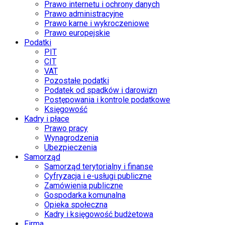
Prawo internetu i ochrony danych
Prawo administracyjne
Prawo karne i wykroczeniowe
Prawo europejskie
Podatki
PIT
CIT
VAT
Pozostałe podatki
Podatek od spadków i darowizn
Postępowania i kontrole podatkowe
Księgowość
Kadry i płace
Prawo pracy
Wynagrodzenia
Ubezpieczenia
Samorząd
Samorząd terytorialny i finanse
Cyfryzacja i e-usługi publiczne
Zamówienia publiczne
Gospodarka komunalna
Opieka społeczna
Kadry i księgowość budżetowa
Firma