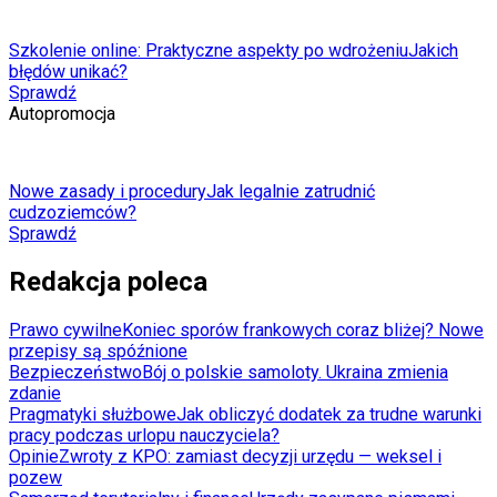
Szkolenie online: Praktyczne aspekty po wdrożeniu
Jakich
błędów unikać?
Sprawdź
Autopromocja
Nowe zasady i procedury
Jak legalnie zatrudnić
cudzoziemców?
Sprawdź
Redakcja poleca
Prawo cywilne
Koniec sporów frankowych coraz bliżej? Nowe
przepisy są spóźnione
Bezpieczeństwo
Bój o polskie samoloty. Ukraina zmienia
zdanie
Pragmatyki służbowe
Jak obliczyć dodatek za trudne warunki
pracy podczas urlopu nauczyciela?
Opinie
Zwroty z KPO: zamiast decyzji urzędu — weksel i
pozew