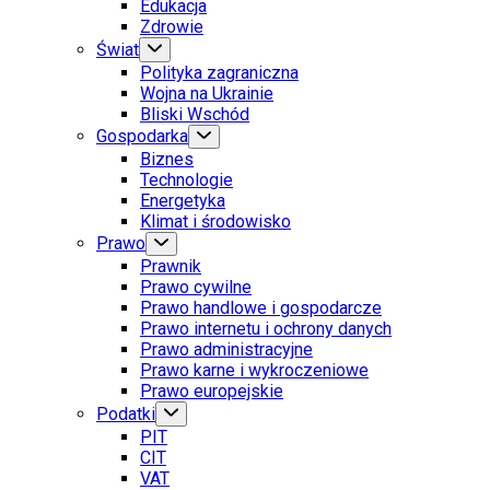
Edukacja
Zdrowie
Świat
Polityka zagraniczna
Wojna na Ukrainie
Bliski Wschód
Gospodarka
Biznes
Technologie
Energetyka
Klimat i środowisko
Prawo
Prawnik
Prawo cywilne
Prawo handlowe i gospodarcze
Prawo internetu i ochrony danych
Prawo administracyjne
Prawo karne i wykroczeniowe
Prawo europejskie
Podatki
PIT
CIT
VAT