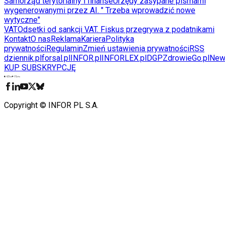
Samorząd terytorialny i finanse
Urzędy zasypane pismami
wygenerowanymi przez AI. " Trzeba wprowadzić nowe
wytyczne"
VAT
Odsetki od sankcji VAT. Fiskus przegrywa z podatnikami
Kontakt
O nas
Reklama
Kariera
Polityka
prywatności
Regulamin
Zmień ustawienia prywatności
RSS
dziennik.pl
forsal.pl
INFOR.pl
INFORLEX.pl
DGP
ZdrowieGo.pl
New
KUP SUBSKRYPCJĘ
Pobierz w
Pobierz z
Copyright © INFOR PL S.A.