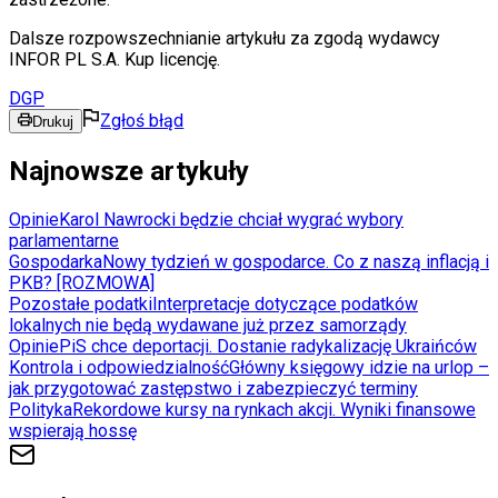
Dalsze rozpowszechnianie artykułu za zgodą wydawcy
INFOR PL S.A. Kup licencję.
DGP
Zgłoś błąd
Drukuj
Najnowsze artykuły
Opinie
Karol Nawrocki będzie chciał wygrać wybory
parlamentarne
Gospodarka
Nowy tydzień w gospodarce. Co z naszą inflacją i
PKB? [ROZMOWA]
Pozostałe podatki
Interpretacje dotyczące podatków
lokalnych nie będą wydawane już przez samorządy
Opinie
PiS chce deportacji. Dostanie radykalizację Ukraińców
Kontrola i odpowiedzialność
Główny księgowy idzie na urlop –
jak przygotować zastępstwo i zabezpieczyć terminy
Polityka
Rekordowe kursy na rynkach akcji. Wyniki finansowe
wspierają hossę