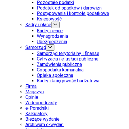
Pozostałe podatki
Podatek od spadków i darowizn
Postępowania i kontrole podatkowe
Księgowość
Kadry i płace
Kadry i płace
Wynagrodzenia
Ubezpieczenia
Samorząd
Samorząd terytorialny i finanse
Cyfryzacja i e-usługi publiczne
Zamówienia publiczne
Gospodarka komunalna
Opieka społeczna
Kadry i księgowość budżetowa
Firma
Magazyn
Opinie
Wideopodcasty
e-Poradniki
Kalkulatory
Bieżące wydanie
Archiwum e-wydań