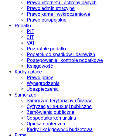
Prawo internetu i ochrony danych
Prawo administracyjne
Prawo karne i wykroczeniowe
Prawo europejskie
Podatki
PIT
CIT
VAT
Pozostałe podatki
Podatek od spadków i darowizn
Postępowania i kontrole podatkowe
Księgowość
Kadry i płace
Prawo pracy
Wynagrodzenia
Ubezpieczenia
Samorząd
Samorząd terytorialny i finanse
Cyfryzacja i e-usługi publiczne
Zamówienia publiczne
Gospodarka komunalna
Opieka społeczna
Kadry i księgowość budżetowa
Firma