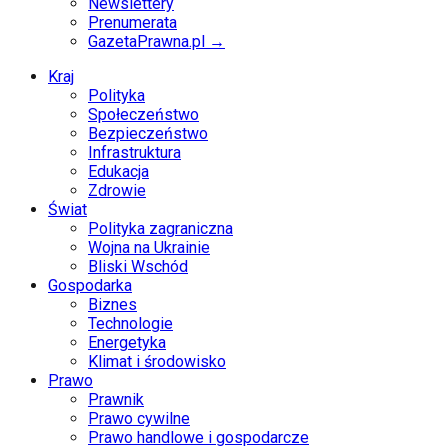
Newslettery
Prenumerata
GazetaPrawna.pl →
Kraj
Polityka
Społeczeństwo
Bezpieczeństwo
Infrastruktura
Edukacja
Zdrowie
Świat
Polityka zagraniczna
Wojna na Ukrainie
Bliski Wschód
Gospodarka
Biznes
Technologie
Energetyka
Klimat i środowisko
Prawo
Prawnik
Prawo cywilne
Prawo handlowe i gospodarcze