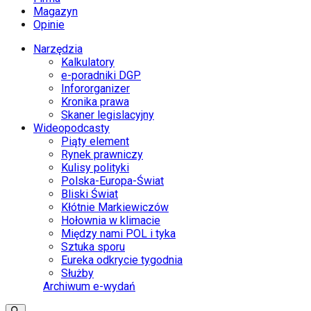
Magazyn
Opinie
Narzędzia
Kalkulatory
e-poradniki DGP
Infororganizer
Kronika prawa
Skaner legislacyjny
Wideopodcasty
Piąty element
Rynek prawniczy
Kulisy polityki
Polska-Europa-Świat
Bliski Świat
Kłótnie Markiewiczów
Hołownia w klimacie
Między nami POL i tyka
Sztuka sporu
Eureka odkrycie tygodnia
Służby
Archiwum e-wydań