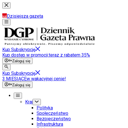
Dzisiejsza gazeta
Kup Subskrypcję
Kup dostęp w promocji:
teraz z rabatem 35%
Zaloguj się
Kup Subskrypcję
3 MIESIĄCE
w wakacyjnej cenie!
Zaloguj się
Kraj
Polityka
Społeczeństwo
Bezpieczeństwo
Infrastruktura