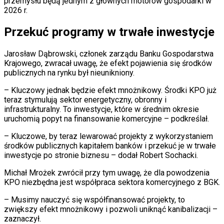
przemysłu będą jednym z głównych motorów gospodarki w
2026 r.
Przekuć programy w trwałe inwestycje
Jarosław Dąbrowski, członek zarządu Banku Gospodarstwa
Krajowego, zwracał uwagę, że efekt pojawienia się środków
publicznych na rynku był nieunikniony.
– Kluczowy jednak będzie efekt mnożnikowy. Środki KPO już
teraz stymulują sektor energetyczny, obronny i
infrastrukturalny. To inwestycje, które w średnim okresie
uruchomią popyt na finansowanie komercyjne – podkreślał.
– Kluczowe, by teraz lewarować projekty z wykorzystaniem
środków publicznych kapitałem banków i przekuć je w trwałe
inwestycje po stronie biznesu – dodał Robert Sochacki.
Michał Mrożek zwrócił przy tym uwagę, że dla powodzenia
KPO niezbędna jest współpraca sektora komercyjnego z BGK.
– Musimy nauczyć się współfinansować projekty, to
zwiększy efekt mnożnikowy i pozwoli uniknąć kanibalizacji –
zaznaczył.