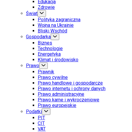
Edukacja
Zdrowie
Świat
Polityka zagraniczna
Wojna na Ukrainie
Bliski Wschód
Gospodarka
Biznes
Technologie
Energetyka
Klimat i środowisko
Prawo
Prawnik
Prawo cywilne
Prawo handlowe i gospodarcze
Prawo internetu i ochrony danych
Prawo administracyjne
Prawo karne i wykroczeniowe
Prawo europejskie
Podatki
PIT
CIT
VAT