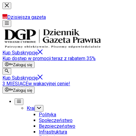
Dzisiejsza gazeta
Kup Subskrypcję
Kup dostęp w promocji:
teraz z rabatem 35%
Zaloguj się
Kup Subskrypcję
3 MIESIĄCE
w wakacyjnej cenie!
Zaloguj się
Kraj
Polityka
Społeczeństwo
Bezpieczeństwo
Infrastruktura