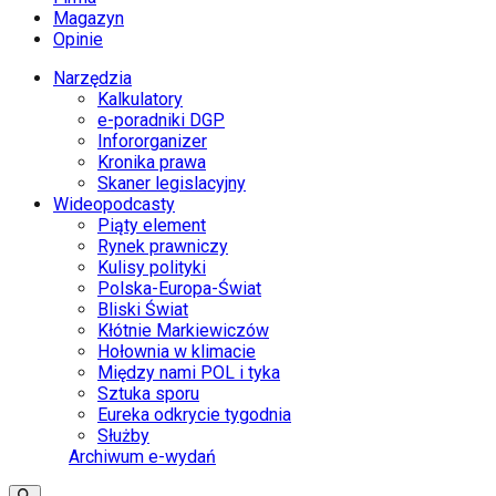
Magazyn
Opinie
Narzędzia
Kalkulatory
e-poradniki DGP
Infororganizer
Kronika prawa
Skaner legislacyjny
Wideopodcasty
Piąty element
Rynek prawniczy
Kulisy polityki
Polska-Europa-Świat
Bliski Świat
Kłótnie Markiewiczów
Hołownia w klimacie
Między nami POL i tyka
Sztuka sporu
Eureka odkrycie tygodnia
Służby
Archiwum e-wydań