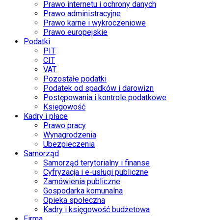
Prawo internetu i ochrony danych
Prawo administracyjne
Prawo karne i wykroczeniowe
Prawo europejskie
Podatki
PIT
CIT
VAT
Pozostałe podatki
Podatek od spadków i darowizn
Postępowania i kontrole podatkowe
Księgowość
Kadry i płace
Prawo pracy
Wynagrodzenia
Ubezpieczenia
Samorząd
Samorząd terytorialny i finanse
Cyfryzacja i e-usługi publiczne
Zamówienia publiczne
Gospodarka komunalna
Opieka społeczna
Kadry i księgowość budżetowa
Firma