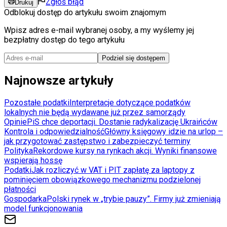
Zgłoś błąd
Drukuj
Odblokuj dostęp do artykułu swoim znajomym
Wpisz adres e-mail wybranej osoby, a my wyślemy jej
bezpłatny dostęp do tego artykułu
Podziel się dostępem
Najnowsze artykuły
Pozostałe podatki
Interpretacje dotyczące podatków
lokalnych nie będą wydawane już przez samorządy
Opinie
PiS chce deportacji. Dostanie radykalizację Ukraińców
Kontrola i odpowiedzialność
Główny księgowy idzie na urlop –
jak przygotować zastępstwo i zabezpieczyć terminy
Polityka
Rekordowe kursy na rynkach akcji. Wyniki finansowe
wspierają hossę
Podatki
Jak rozliczyć w VAT i PIT zapłatę za laptopy z
pominięciem obowiązkowego mechanizmu podzielonej
płatności
Gospodarka
Polski rynek w „trybie pauzy”. Firmy już zmieniają
model funkcjonowania