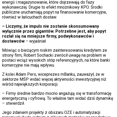
energii i magazynowanie, które dojrzewają do fazy
wykonawczej. Drugie to efekt mnożnikowy KPO. Środki
publiczne uruchamiają popyt na finansowanie komercyjne,
również w łańcuchach dostaw.
– Liczymy, że impuls nie zostanie skonsumowany
wyłącznie przez gigantów. Potrzebne jest, aby popyt
rozlał się na mniejsze firmy, podwykonawców i
dostawców
– wyjaśniał.
Mówiąc o bieżącym niskim zainteresowaniu kredytem ze
strony firm, Robert Sochacki zwrócił uwagę na problem w
postaci wciąż wysokich stóp referencyjnych, na które banki
komercyjne nie mają wpływu.
Z kolei Adam Pers, wiceprezes mBanku, zauważył, że w
sektorze MŚP widać więcej aktywności inwestycyjnej niż
wśród największych korporacji.
– Firmy średnie bardzo mocno angażują się w transformację
energetyczną i cyfrową. To właśnie tam widać dziś dynamikę
– stwierdził.
Jego zdaniem projekty z obszaru OZE i automatyzacji