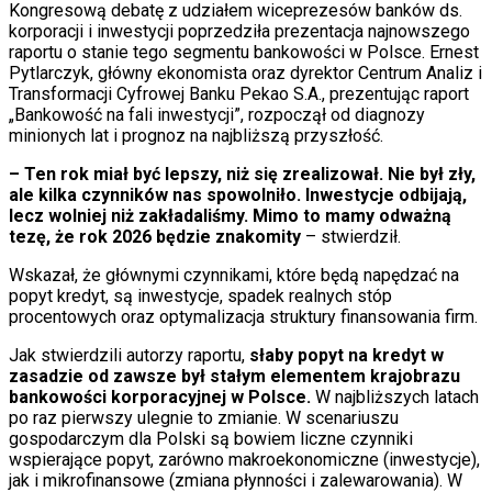
Kongresową debatę z udziałem wiceprezesów banków ds.
korporacji i inwestycji poprzedziła prezentacja najnowszego
raportu o stanie tego segmentu bankowości w Polsce. Ernest
Pytlarczyk, główny ekonomista oraz dyrektor Centrum Analiz i
Transformacji Cyfrowej Banku Pekao S.A., prezentując raport
„Bankowość na fali inwestycji”, rozpoczął od diagnozy
minionych lat i prognoz na najbliższą przyszłość.
– Ten rok miał być lepszy, niż się zrealizował. Nie był zły,
ale kilka czynników nas spowolniło. Inwestycje odbijają,
lecz wolniej niż zakładaliśmy. Mimo to mamy odważną
tezę, że rok 2026 będzie znakomity
– stwierdził.
Wskazał, że głównymi czynnikami, które będą napędzać na
popyt kredyt, są inwestycje, spadek realnych stóp
procentowych oraz optymalizacja struktury finansowania firm.
Jak stwierdzili autorzy raportu,
słaby popyt na kredyt w
zasadzie od zawsze był stałym elementem krajobrazu
bankowości korporacyjnej w Polsce.
W najbliższych latach
po raz pierwszy ulegnie to zmianie. W scenariuszu
gospodarczym dla Polski są bowiem liczne czynniki
wspierające popyt, zarówno makroekonomiczne (inwestycje),
jak i mikrofinansowe (zmiana płynności i zalewarowania). W