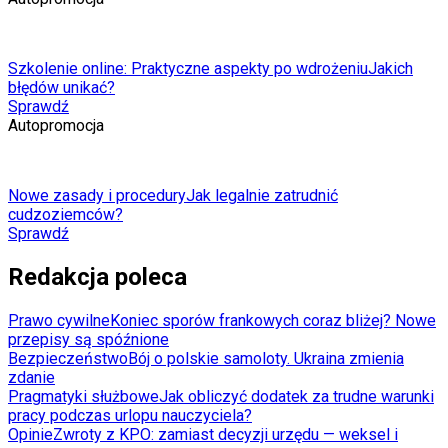
Szkolenie online: Praktyczne aspekty po wdrożeniu
Jakich
błędów unikać?
Sprawdź
Autopromocja
Nowe zasady i procedury
Jak legalnie zatrudnić
cudzoziemców?
Sprawdź
Redakcja poleca
Prawo cywilne
Koniec sporów frankowych coraz bliżej? Nowe
przepisy są spóźnione
Bezpieczeństwo
Bój o polskie samoloty. Ukraina zmienia
zdanie
Pragmatyki służbowe
Jak obliczyć dodatek za trudne warunki
pracy podczas urlopu nauczyciela?
Opinie
Zwroty z KPO: zamiast decyzji urzędu — weksel i