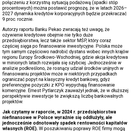
połączeniu z korzystną sytuacją podażową (spadki stóp
procentowych) można postawić prognozę, że w latach 2026–
2027 dynamika kredytów korporacyjnych będzie przekraczać
9 proc. rocznie.
Autorzy raportu Banku Pekao zwracają też uwagę, że
ożywienie kredytowe obejmie nie tylko duże
przedsiębiorstwa, lecz także sektor MŚP, który coraz
częściej sięga po finansowanie inwestycyjne. Polska może
tym samym częściowo nadrobić dystans wobec innych krajów
regionu Europy Środkowo-Wschodniej, gdzie akcja kredytowa
w minionych latach rozwijała się szybciej. Jednocześnie w
analizie podkreślono, że rosnący udział środków unijnych w
finansowaniu projektów może w niektórych przypadkach
ograniczać popyt na klasyczny kredyt bankowy, gdyż
preferencyjne pożyczki z KPO wypychają finansowanie
komercyjne. Ernest Pytlarczyk zauważył jednak, że w dłuższej
perspektywie inwestycje te zwiększą liczbę bankowalnych
projektów.
Jak czytamy w raporcie, w 2024 r. przedsiębiorstwa
niefinansowe w Polsce wyraźnie się oddłużyły, ale
jednocześnie odnotowały spadek rentowności kapitałów
własnych (ROE).
W poszukiwaniu poprawy ROE firmy mogą