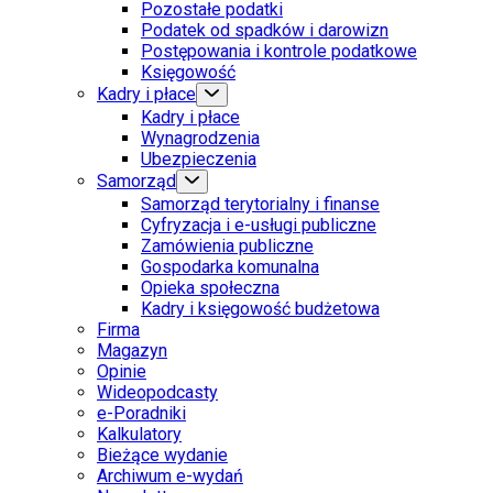
Pozostałe podatki
Podatek od spadków i darowizn
Postępowania i kontrole podatkowe
Księgowość
Kadry i płace
Kadry i płace
Wynagrodzenia
Ubezpieczenia
Samorząd
Samorząd terytorialny i finanse
Cyfryzacja i e-usługi publiczne
Zamówienia publiczne
Gospodarka komunalna
Opieka społeczna
Kadry i księgowość budżetowa
Firma
Magazyn
Opinie
Wideopodcasty
e-Poradniki
Kalkulatory
Bieżące wydanie
Archiwum e-wydań