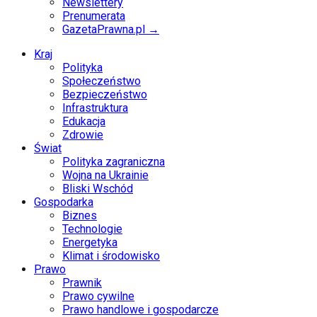
Newslettery
Prenumerata
GazetaPrawna.pl →
Kraj
Polityka
Społeczeństwo
Bezpieczeństwo
Infrastruktura
Edukacja
Zdrowie
Świat
Polityka zagraniczna
Wojna na Ukrainie
Bliski Wschód
Gospodarka
Biznes
Technologie
Energetyka
Klimat i środowisko
Prawo
Prawnik
Prawo cywilne
Prawo handlowe i gospodarcze