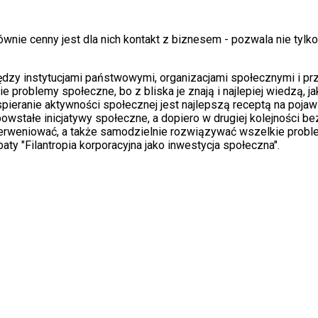
 Równie cenny jest dla nich kontakt z biznesem - pozwala nie ty
y instytucjami państwowymi, organizacjami społecznymi i prz
ie problemy społeczne, bo z bliska je znają i najlepiej wiedzą, 
wspieranie aktywności społecznej jest najlepszą receptą na pojaw
powstałe inicjatywy społeczne, a dopiero w drugiej kolejności 
erweniować, a także samodzielnie rozwiązywać wszelkie problem
baty "Filantropia korporacyjna jako inwestycja społeczna".