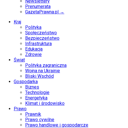
Newslettery
Prenumerata
GazetaPrawna.pl →
Kraj
Polityka
Społeczeństwo
Bezpieczeństwo
Infrastruktura
Edukacja
Zdrowie
Świat
Polityka zagraniczna
Wojna na Ukrainie
Bliski Wschód
Gospodarka
Biznes
Technologie
Energetyka
Klimat i środowisko
Prawo
Prawnik
Prawo cywilne
Prawo handlowe i gospodarcze