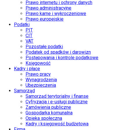
Prawo internetu i ochrony danych
Prawo administracyjne
Prawo karne i wykroczeniowe
Prawo europejskie
Podatki
PIT
CIT
VAT
Pozostałe podatki
Podatek od spadków i darowizn
Postępowania i kontrole podatkowe
Księgowość
Kadry i płace
Prawo pracy
Wynagrodzenia
Ubezpieczenia
Samorząd
Samorząd terytorialny i finanse
Cyfryzacja i e-usługi publiczne
Zamówienia publiczne
Gospodarka komunalna
Opieka społeczna
Kadry i księgowość budżetowa
Firma