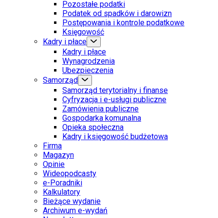
Pozostałe podatki
Podatek od spadków i darowizn
Postępowania i kontrole podatkowe
Księgowość
Kadry i płace
Kadry i płace
Wynagrodzenia
Ubezpieczenia
Samorząd
Samorząd terytorialny i finanse
Cyfryzacja i e-usługi publiczne
Zamówienia publiczne
Gospodarka komunalna
Opieka społeczna
Kadry i księgowość budżetowa
Firma
Magazyn
Opinie
Wideopodcasty
e-Poradniki
Kalkulatory
Bieżące wydanie
Archiwum e-wydań