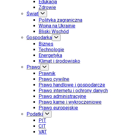
Edukacja
Zdrowie
Świat
Polityka zagraniczna
Wojna na Ukrainie
Bliski Wschód
Gospodarka
Biznes
Technologie
Energetyka
Klimat i środowisko
Prawo
Prawnik
Prawo cywilne
Prawo handlowe i gospodarcze
Prawo internetu i ochrony danych
Prawo administracyjne
Prawo karne i wykroczeniowe
Prawo europejskie
Podatki
PIT
CIT
VAT