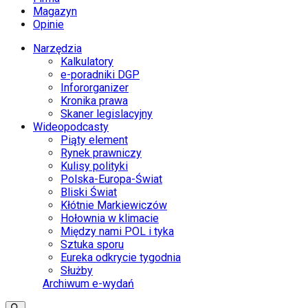
Magazyn
Opinie
Narzędzia
Kalkulatory
e-poradniki DGP
Infororganizer
Kronika prawa
Skaner legislacyjny
Wideopodcasty
Piąty element
Rynek prawniczy
Kulisy polityki
Polska-Europa-Świat
Bliski Świat
Kłótnie Markiewiczów
Hołownia w klimacie
Między nami POL i tyka
Sztuka sporu
Eureka odkrycie tygodnia
Służby
Archiwum e-wydań