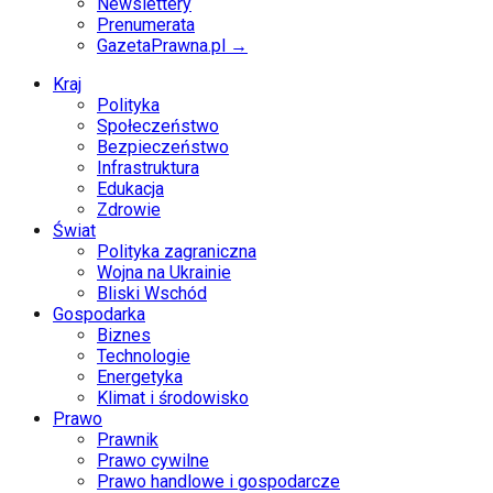
Newslettery
Prenumerata
GazetaPrawna.pl →
Kraj
Polityka
Społeczeństwo
Bezpieczeństwo
Infrastruktura
Edukacja
Zdrowie
Świat
Polityka zagraniczna
Wojna na Ukrainie
Bliski Wschód
Gospodarka
Biznes
Technologie
Energetyka
Klimat i środowisko
Prawo
Prawnik
Prawo cywilne
Prawo handlowe i gospodarcze