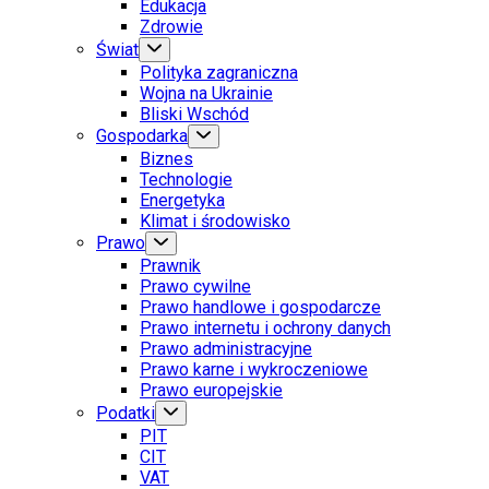
Edukacja
Zdrowie
Świat
Polityka zagraniczna
Wojna na Ukrainie
Bliski Wschód
Gospodarka
Biznes
Technologie
Energetyka
Klimat i środowisko
Prawo
Prawnik
Prawo cywilne
Prawo handlowe i gospodarcze
Prawo internetu i ochrony danych
Prawo administracyjne
Prawo karne i wykroczeniowe
Prawo europejskie
Podatki
PIT
CIT
VAT