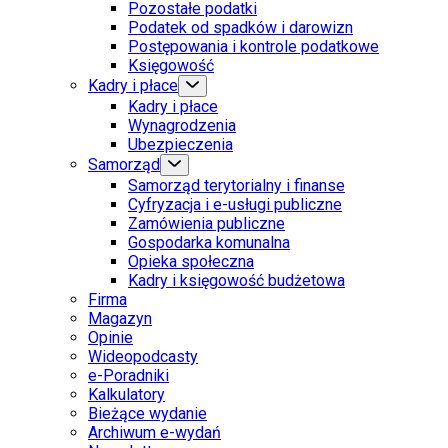
Pozostałe podatki
Podatek od spadków i darowizn
Postępowania i kontrole podatkowe
Księgowość
Kadry i płace
Kadry i płace
Wynagrodzenia
Ubezpieczenia
Samorząd
Samorząd terytorialny i finanse
Cyfryzacja i e-usługi publiczne
Zamówienia publiczne
Gospodarka komunalna
Opieka społeczna
Kadry i księgowość budżetowa
Firma
Magazyn
Opinie
Wideopodcasty
e-Poradniki
Kalkulatory
Bieżące wydanie
Archiwum e-wydań