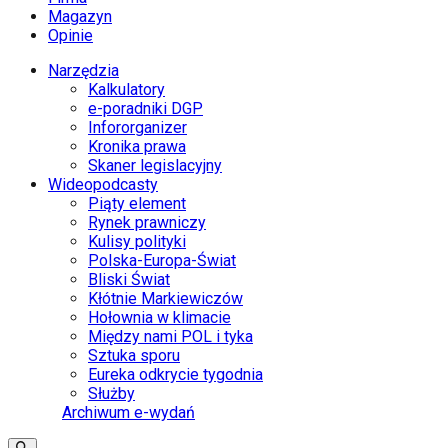
Magazyn
Opinie
Narzędzia
Kalkulatory
e-poradniki DGP
Infororganizer
Kronika prawa
Skaner legislacyjny
Wideopodcasty
Piąty element
Rynek prawniczy
Kulisy polityki
Polska-Europa-Świat
Bliski Świat
Kłótnie Markiewiczów
Hołownia w klimacie
Między nami POL i tyka
Sztuka sporu
Eureka odkrycie tygodnia
Służby
Archiwum e-wydań