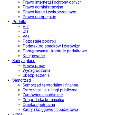
Prawo internetu i ochrony danych
Prawo administracyjne
Prawo karne i wykroczeniowe
Prawo europejskie
Podatki
PIT
CIT
VAT
Pozostałe podatki
Podatek od spadków i darowizn
Postępowania i kontrole podatkowe
Księgowość
Kadry i płace
Prawo pracy
Wynagrodzenia
Ubezpieczenia
Samorząd
Samorząd terytorialny i finanse
Cyfryzacja i e-usługi publiczne
Zamówienia publiczne
Gospodarka komunalna
Opieka społeczna
Kadry i księgowość budżetowa
Firma