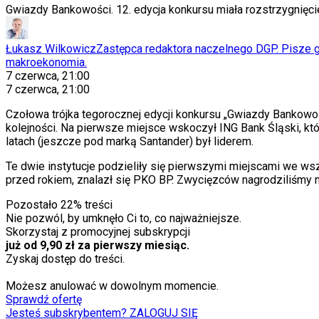
Gwiazdy Bankowości. 12. edycja konkursu miała rozstrzygnięc
Łukasz Wilkowicz
Zastępca redaktora naczelnego DGP. Pisze gł
makroekonomia.
7 czerwca, 21:00
7 czerwca, 21:00
Czołowa trójka tegorocznej edycji konkursu „Gwiazdy Bankowo
kolejności. Na pierwsze miejsce wskoczył ING Bank Śląski, któ
latach (jeszcze pod marką Santander) był liderem.
Te dwie instytucje podzieliły się pierwszymi miejscami we wszy
przed rokiem, znalazł się PKO BP. Zwycięzców nagrodziliśmy 
Pozostało
22
% treści
Nie pozwól, by umknęło Ci to, co najważniejsze.
Skorzystaj z promocyjnej subskrypcji
już od 9,90 zł za pierwszy miesiąc.
Zyskaj dostęp do treści.
Możesz anulować w dowolnym momencie.
Sprawdź ofertę
Jesteś subskrybentem? ZALOGUJ SIĘ