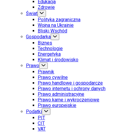
Edukacja
Zdrowie
Świat
Polityka zagraniczna
Wojna na Ukrainie
Bliski Wschód
Gospodarka
Biznes
Technologie
Energetyka
Klimat i środowisko
Prawo
Prawnik
Prawo cywilne
Prawo handlowe i gospodarcze
Prawo internetu i ochrony danych
Prawo administracyjne
Prawo karne i wykroczeniowe
Prawo europejskie
Podatki
PIT
CIT
VAT