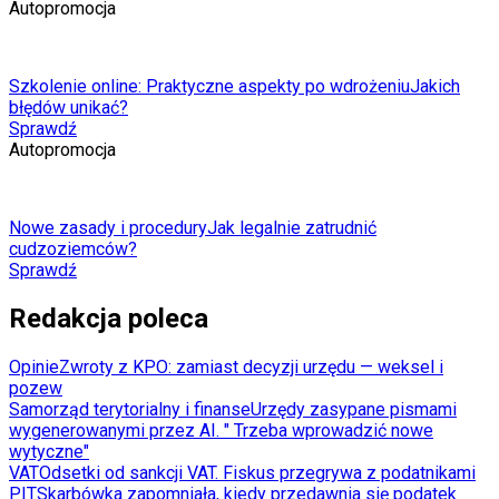
Autopromocja
Szkolenie online: Praktyczne aspekty po wdrożeniu
Jakich
błędów unikać?
Sprawdź
Autopromocja
Nowe zasady i procedury
Jak legalnie zatrudnić
cudzoziemców?
Sprawdź
Redakcja poleca
Opinie
Zwroty z KPO: zamiast decyzji urzędu — weksel i
pozew
Samorząd terytorialny i finanse
Urzędy zasypane pismami
wygenerowanymi przez AI. " Trzeba wprowadzić nowe
wytyczne"
VAT
Odsetki od sankcji VAT. Fiskus przegrywa z podatnikami
PIT
Skarbówka zapomniała, kiedy przedawnia się podatek