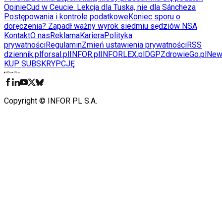
Opinie
Cud w Ceucie. Lekcja dla Tuska, nie dla Sáncheza
Postępowania i kontrole podatkowe
Koniec sporu o
doręczenia? Zapadł ważny wyrok siedmiu sędziów NSA
Kontakt
O nas
Reklama
Kariera
Polityka
prywatności
Regulamin
Zmień ustawienia prywatności
RSS
dziennik.pl
forsal.pl
INFOR.pl
INFORLEX.pl
DGP
ZdrowieGo.pl
New
KUP SUBSKRYPCJĘ
Pobierz w
Pobierz z
Copyright © INFOR PL S.A.