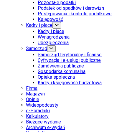
Pozostałe podatki
Podatek od spadków i darowizn
Postępowania i kontrole podatkowe
Księgowość
Kadry i płace
Kadry i płace
Wynagrodzenia
Ubezpieczenia
Samorząd
Samorząd terytorialny i finanse
Cyfryzacja i e-usługi publiczne
Zamówienia publiczne
Gospodarka komunalna
Opieka społeczna
Kadry i księgowość budżetowa
Firma
Magazyn
Opinie
Wideopodcasty
e-Poradniki
Kalkulatory
Bieżące wydanie
Archiwum e-wydań