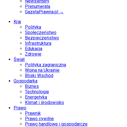
Newslettery
Prenumerata
GazetaPrawna.pl →
Kraj
Polityka
Społeczeństwo
Bezpieczeństwo
Infrastruktura
Edukacja
Zdrowie
Świat
Polityka zagraniczna
Wojna na Ukrainie
Bliski Wschód
Gospodarka
Biznes
Technologie
Energetyka
Klimat i środowisko
Prawo
Prawnik
Prawo cywilne
Prawo handlowe i gospodarcze