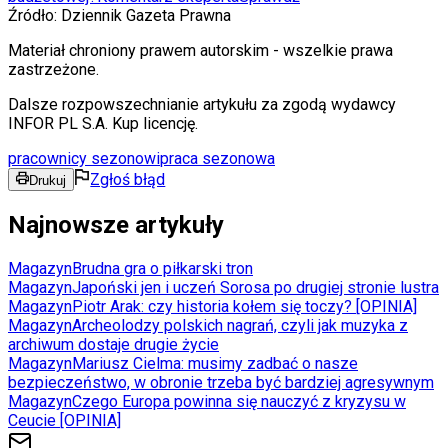
Źródło:
Dziennik Gazeta Prawna
Materiał chroniony prawem autorskim - wszelkie prawa
zastrzeżone.
Dalsze rozpowszechnianie artykułu za zgodą wydawcy
INFOR PL S.A. Kup licencję.
pracownicy sezonowi
praca sezonowa
Zgłoś błąd
Drukuj
Najnowsze artykuły
Magazyn
Brudna gra o piłkarski tron
Magazyn
Japoński jen i uczeń Sorosa po drugiej stronie lustra
Magazyn
Piotr Arak: czy historia kołem się toczy? [OPINIA]
Magazyn
Archeolodzy polskich nagrań, czyli jak muzyka z
archiwum dostaje drugie życie
Magazyn
Mariusz Cielma: musimy zadbać o nasze
bezpieczeństwo, w obronie trzeba być bardziej agresywnym
Magazyn
Czego Europa powinna się nauczyć z kryzysu w
Ceucie [OPINIA]