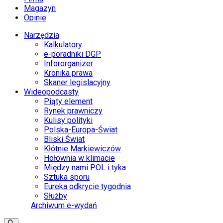
Magazyn
Opinie
Narzędzia
Kalkulatory
e-poradniki DGP
Infororganizer
Kronika prawa
Skaner legislacyjny
Wideopodcasty
Piąty element
Rynek prawniczy
Kulisy polityki
Polska-Europa-Świat
Bliski Świat
Kłótnie Markiewiczów
Hołownia w klimacie
Między nami POL i tyka
Sztuka sporu
Eureka odkrycie tygodnia
Służby
Archiwum e-wydań