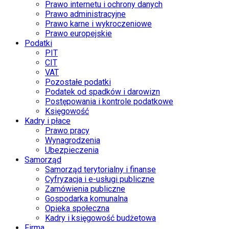
Prawo internetu i ochrony danych
Prawo administracyjne
Prawo karne i wykroczeniowe
Prawo europejskie
Podatki
PIT
CIT
VAT
Pozostałe podatki
Podatek od spadków i darowizn
Postępowania i kontrole podatkowe
Księgowość
Kadry i płace
Prawo pracy
Wynagrodzenia
Ubezpieczenia
Samorząd
Samorząd terytorialny i finanse
Cyfryzacja i e-usługi publiczne
Zamówienia publiczne
Gospodarka komunalna
Opieka społeczna
Kadry i księgowość budżetowa
Firma