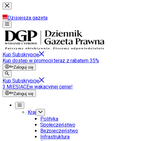
Dzisiejsza gazeta
Kup Subskrypcję
Kup dostęp w promocji:
teraz z rabatem 35%
Zaloguj się
Kup Subskrypcję
3 MIESIĄCE
w wakacyjnej cenie!
Zaloguj się
Kraj
Polityka
Społeczeństwo
Bezpieczeństwo
Infrastruktura