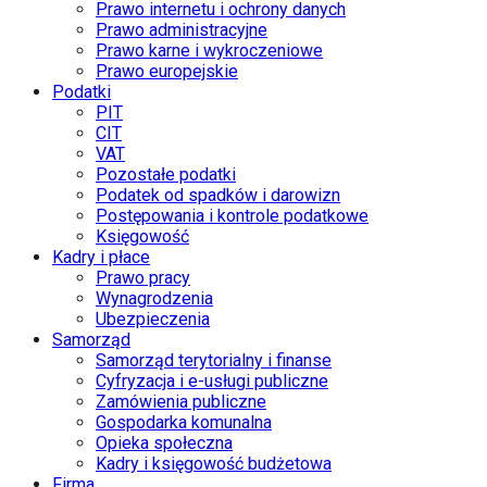
Prawo internetu i ochrony danych
Prawo administracyjne
Prawo karne i wykroczeniowe
Prawo europejskie
Podatki
PIT
CIT
VAT
Pozostałe podatki
Podatek od spadków i darowizn
Postępowania i kontrole podatkowe
Księgowość
Kadry i płace
Prawo pracy
Wynagrodzenia
Ubezpieczenia
Samorząd
Samorząd terytorialny i finanse
Cyfryzacja i e-usługi publiczne
Zamówienia publiczne
Gospodarka komunalna
Opieka społeczna
Kadry i księgowość budżetowa
Firma