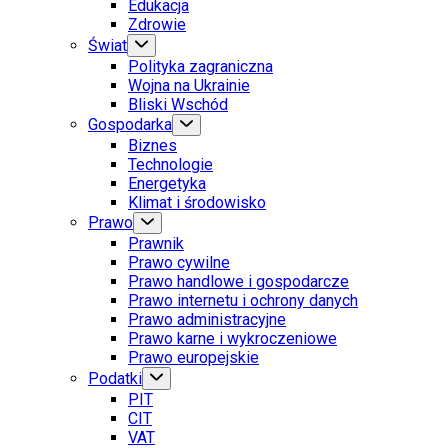
Edukacja
Zdrowie
Świat
Polityka zagraniczna
Wojna na Ukrainie
Bliski Wschód
Gospodarka
Biznes
Technologie
Energetyka
Klimat i środowisko
Prawo
Prawnik
Prawo cywilne
Prawo handlowe i gospodarcze
Prawo internetu i ochrony danych
Prawo administracyjne
Prawo karne i wykroczeniowe
Prawo europejskie
Podatki
PIT
CIT
VAT