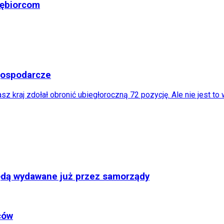
iębiorcom
 gospodarcze
kraj zdołał obronić ubiegłoroczną 72 pozycję. Ale nie jest to 
będą wydawane już przez samorządy
ców