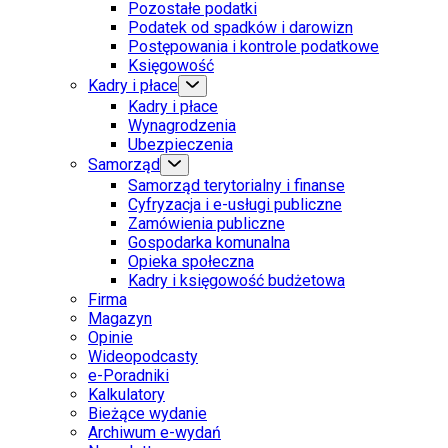
Pozostałe podatki
Podatek od spadków i darowizn
Postępowania i kontrole podatkowe
Księgowość
Kadry i płace
Kadry i płace
Wynagrodzenia
Ubezpieczenia
Samorząd
Samorząd terytorialny i finanse
Cyfryzacja i e-usługi publiczne
Zamówienia publiczne
Gospodarka komunalna
Opieka społeczna
Kadry i księgowość budżetowa
Firma
Magazyn
Opinie
Wideopodcasty
e-Poradniki
Kalkulatory
Bieżące wydanie
Archiwum e-wydań