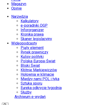
Magazyn
Opinie
Narzędzia
Kalkulatory
e-poradniki DGP
Infororganizer
Kronika prawa
Skaner legislacyjny
Wideopodcasty
Piąty element
Rynek prawniczy
Kulisy polityki
Polska-Europa-Świat
Bliski Świat
Kłótnie Markiewiczów
Hołownia w klimacie
Między nami POL i tyka
Sztuka sporu
Eureka odkrycie tygodnia
Służby
Archiwum e-wydań