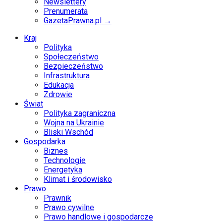
Newslettery
Prenumerata
GazetaPrawna.pl →
Kraj
Polityka
Społeczeństwo
Bezpieczeństwo
Infrastruktura
Edukacja
Zdrowie
Świat
Polityka zagraniczna
Wojna na Ukrainie
Bliski Wschód
Gospodarka
Biznes
Technologie
Energetyka
Klimat i środowisko
Prawo
Prawnik
Prawo cywilne
Prawo handlowe i gospodarcze