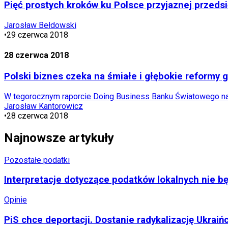
Pięć prostych kroków ku Polsce przyjaznej przeds
Jarosław Bełdowski
•
29 czerwca 2018
28 czerwca 2018
Polski biznes czeka na śmiałe i głębokie reformy
W tegorocznym raporcie Doing Business Banku Światowego nasz 
Jarosław Kantorowicz
•
28 czerwca 2018
Najnowsze artykuły
Pozostałe podatki
Interpretacje dotyczące podatków lokalnych nie 
Opinie
PiS chce deportacji. Dostanie radykalizację Ukraiń