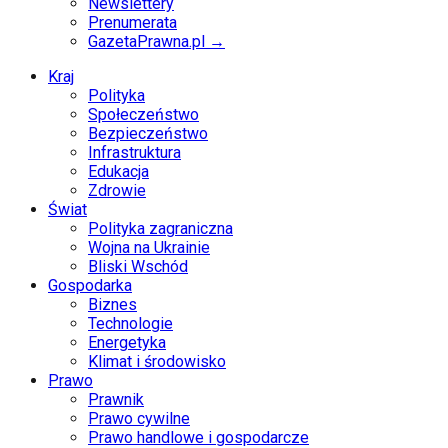
Newslettery
Prenumerata
GazetaPrawna.pl →
Kraj
Polityka
Społeczeństwo
Bezpieczeństwo
Infrastruktura
Edukacja
Zdrowie
Świat
Polityka zagraniczna
Wojna na Ukrainie
Bliski Wschód
Gospodarka
Biznes
Technologie
Energetyka
Klimat i środowisko
Prawo
Prawnik
Prawo cywilne
Prawo handlowe i gospodarcze