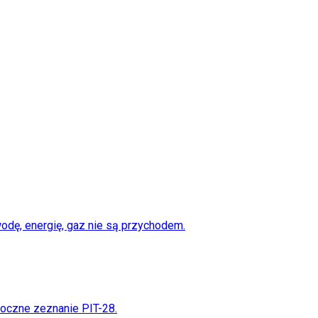
odę, energię, gaz nie są przychodem.
roczne zeznanie PIT-28.