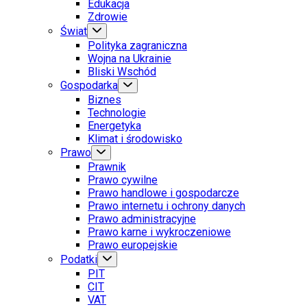
Edukacja
Zdrowie
Świat
Polityka zagraniczna
Wojna na Ukrainie
Bliski Wschód
Gospodarka
Biznes
Technologie
Energetyka
Klimat i środowisko
Prawo
Prawnik
Prawo cywilne
Prawo handlowe i gospodarcze
Prawo internetu i ochrony danych
Prawo administracyjne
Prawo karne i wykroczeniowe
Prawo europejskie
Podatki
PIT
CIT
VAT