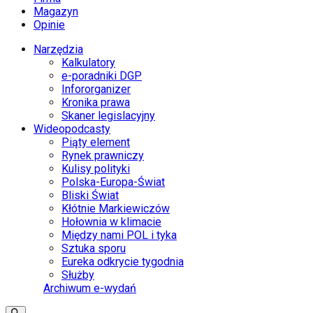
Magazyn
Opinie
Narzędzia
Kalkulatory
e-poradniki DGP
Infororganizer
Kronika prawa
Skaner legislacyjny
Wideopodcasty
Piąty element
Rynek prawniczy
Kulisy polityki
Polska-Europa-Świat
Bliski Świat
Kłótnie Markiewiczów
Hołownia w klimacie
Między nami POL i tyka
Sztuka sporu
Eureka odkrycie tygodnia
Służby
Archiwum e-wydań