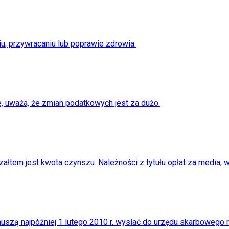
u, przywracaniu lub poprawie zdrowia.
te, uważa, że zmian podatkowych jest za dużo.
em jest kwota czynszu. Należności z tytułu opłat za media, w
muszą najpóźniej 1 lutego 2010 r. wysłać do urzędu skarbowego 