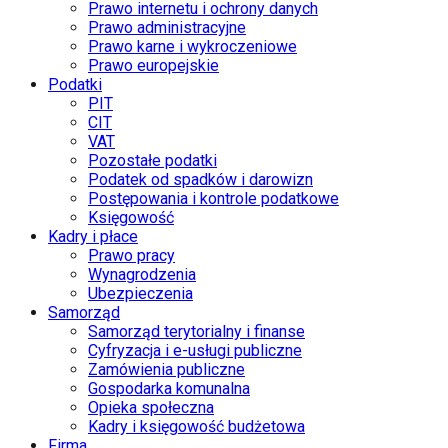
Prawo internetu i ochrony danych
Prawo administracyjne
Prawo karne i wykroczeniowe
Prawo europejskie
Podatki
PIT
CIT
VAT
Pozostałe podatki
Podatek od spadków i darowizn
Postępowania i kontrole podatkowe
Księgowość
Kadry i płace
Prawo pracy
Wynagrodzenia
Ubezpieczenia
Samorząd
Samorząd terytorialny i finanse
Cyfryzacja i e-usługi publiczne
Zamówienia publiczne
Gospodarka komunalna
Opieka społeczna
Kadry i księgowość budżetowa
Firma