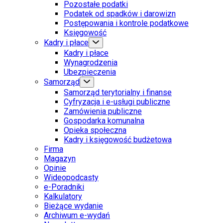
Pozostałe podatki
Podatek od spadków i darowizn
Postępowania i kontrole podatkowe
Księgowość
Kadry i płace
Kadry i płace
Wynagrodzenia
Ubezpieczenia
Samorząd
Samorząd terytorialny i finanse
Cyfryzacja i e-usługi publiczne
Zamówienia publiczne
Gospodarka komunalna
Opieka społeczna
Kadry i księgowość budżetowa
Firma
Magazyn
Opinie
Wideopodcasty
e-Poradniki
Kalkulatory
Bieżące wydanie
Archiwum e-wydań