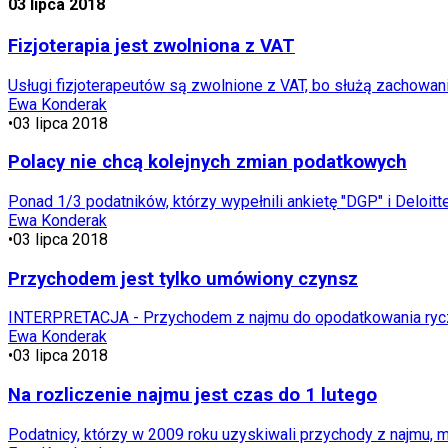
03 lipca 2018
Fizjoterapia jest zwolniona z VAT
Usługi fizjoterapeutów są zwolnione z VAT, bo służą zachowani
Ewa Konderak
•
03 lipca 2018
Polacy nie chcą kolejnych zmian podatkowych
Ponad 1/3 podatników, którzy wypełnili ankietę "DGP" i Deloit
Ewa Konderak
•
03 lipca 2018
Przychodem jest tylko umówiony czynsz
INTERPRETACJA - Przychodem z najmu do opodatkowania ryczałt
Ewa Konderak
•
03 lipca 2018
Na rozliczenie najmu jest czas do 1 lutego
Podatnicy, którzy w 2009 roku uzyskiwali przychody z najmu, 