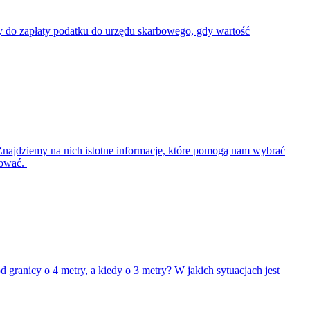
ny do zapłaty podatku do urzędu skarbowego, gdy wartość
najdziemy na nich istotne informacje, które pomogą nam wybrać
tować.
 granicy o 4 metry, a kiedy o 3 metry? W jakich sytuacjach jest