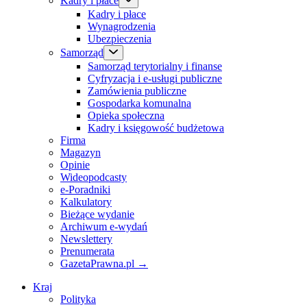
Kadry i płace
Kadry i płace
Wynagrodzenia
Ubezpieczenia
Samorząd
Samorząd terytorialny i finanse
Cyfryzacja i e-usługi publiczne
Zamówienia publiczne
Gospodarka komunalna
Opieka społeczna
Kadry i księgowość budżetowa
Firma
Magazyn
Opinie
Wideopodcasty
e-Poradniki
Kalkulatory
Bieżące wydanie
Archiwum e-wydań
Newslettery
Prenumerata
GazetaPrawna.pl →
Kraj
Polityka