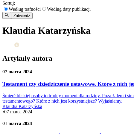
Sortuj:
Według trafności
Według daty publikacji
Zatwierdź
Klaudia Katarzyńska
Artykuły autora
07 marca 2024
Testament czy dziedziczenie ustawowe. Które z nich jes
Śmierć bliskiej osoby to trudny moment dla rodziny. Poza żalem i st
testamentowego? Które z nich jest korzystniejsze? Wyjaśniamy.
Klaudia Katarzyńska
•
07 marca 2024
01 marca 2024