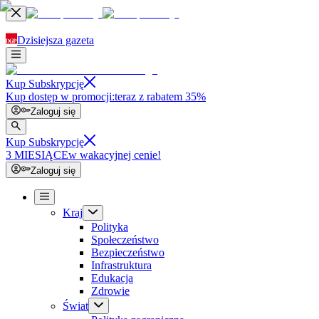
Dzisiejsza gazeta
Kup Subskrypcję
Kup dostęp w promocji:
teraz z rabatem 35%
Zaloguj się
Kup Subskrypcję
3 MIESIĄCE
w wakacyjnej cenie!
Zaloguj się
Kraj
Polityka
Społeczeństwo
Bezpieczeństwo
Infrastruktura
Edukacja
Zdrowie
Świat