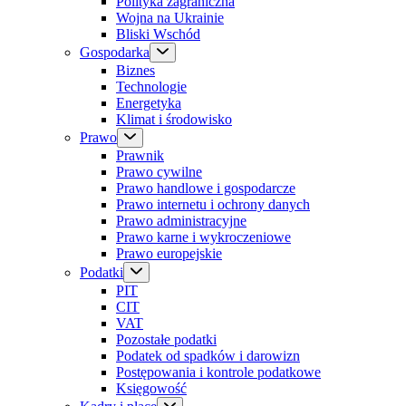
Polityka zagraniczna
Wojna na Ukrainie
Bliski Wschód
Gospodarka
Biznes
Technologie
Energetyka
Klimat i środowisko
Prawo
Prawnik
Prawo cywilne
Prawo handlowe i gospodarcze
Prawo internetu i ochrony danych
Prawo administracyjne
Prawo karne i wykroczeniowe
Prawo europejskie
Podatki
PIT
CIT
VAT
Pozostałe podatki
Podatek od spadków i darowizn
Postępowania i kontrole podatkowe
Księgowość