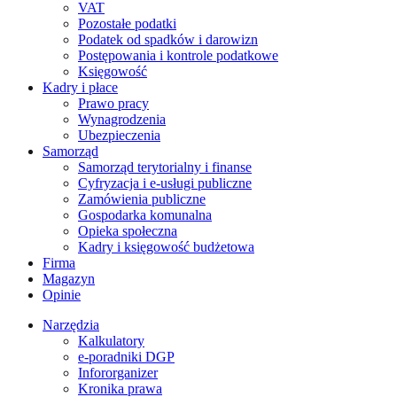
VAT
Pozostałe podatki
Podatek od spadków i darowizn
Postępowania i kontrole podatkowe
Księgowość
Kadry i płace
Prawo pracy
Wynagrodzenia
Ubezpieczenia
Samorząd
Samorząd terytorialny i finanse
Cyfryzacja i e-usługi publiczne
Zamówienia publiczne
Gospodarka komunalna
Opieka społeczna
Kadry i księgowość budżetowa
Firma
Magazyn
Opinie
Narzędzia
Kalkulatory
e-poradniki DGP
Infororganizer
Kronika prawa