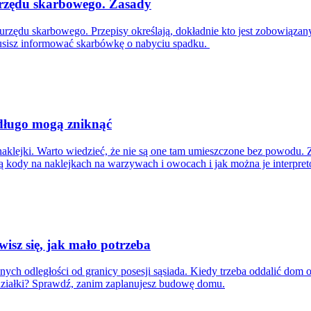
urzędu skarbowego. Zasady
 urzędu skarbowego. Przepisy określają, dokładnie kto jest zobowiąza
musisz informować skarbówkę o nabyciu spadku.
długo mogą zniknąć
lejki. Warto wiedzieć, że nie są one tam umieszczone bez powodu. Z
ją kody na naklejkach na warzywach i owocach i jak można je interpre
sz się, jak mało potrzeba
ch odległości od granicy posesji sąsiada. Kiedy trzeba oddalić dom od
działki? Sprawdź, zanim zaplanujesz budowę domu.