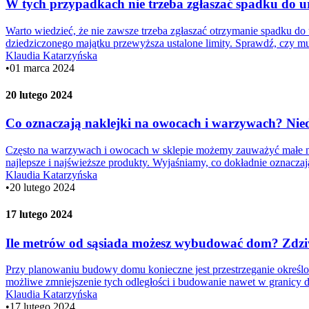
W tych przypadkach nie trzeba zgłaszać spadku do 
Warto wiedzieć, że nie zawsze trzeba zgłaszać otrzymanie spadku do
dziedziczonego majątku przewyższa ustalone limity. Sprawdź, czy 
Klaudia Katarzyńska
•
01 marca 2024
20 lutego 2024
Co oznaczają naklejki na owocach i warzywach? Nie
Często na warzywach i owocach w sklepie możemy zauważyć małe nak
najlepsze i najświeższe produkty. Wyjaśniamy, co dokładnie oznacza
Klaudia Katarzyńska
•
20 lutego 2024
17 lutego 2024
Ile metrów od sąsiada możesz wybudować dom? Zdziwi
Przy planowaniu budowy domu konieczne jest przestrzeganie określony
możliwe zmniejszenie tych odległości i budowanie nawet w granicy 
Klaudia Katarzyńska
•
17 lutego 2024