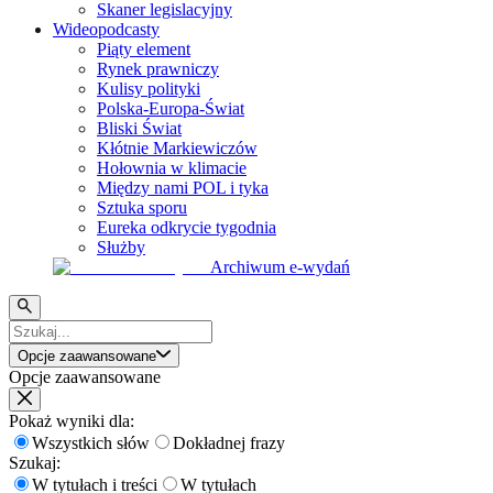
Skaner legislacyjny
Wideopodcasty
Piąty element
Rynek prawniczy
Kulisy polityki
Polska-Europa-Świat
Bliski Świat
Kłótnie Markiewiczów
Hołownia w klimacie
Między nami POL i tyka
Sztuka sporu
Eureka odkrycie tygodnia
Służby
Archiwum e-wydań
Opcje zaawansowane
Opcje zaawansowane
Pokaż wyniki dla:
Wszystkich słów
Dokładnej frazy
Szukaj:
W tytułach i treści
W tytułach