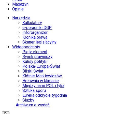
Magazyn
Opinie
Narzędzia
Kalkulatory
e-poradniki DGP
Infororganizer
Kronika prawa
Skaner legislacyjny
Wideopodcasty
Piąty element
Rynek prawniczy
Kulisy polityki
Polska-Europa-Świat
Bliski Świat
Kłótnie Markiewiczów
Hołownia w klimacie
Między nami POL i tyka
Sztuka sporu
Eureka odkrycie tygodnia
Służby
Archiwum e-wydań