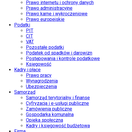
Prawo internetu i ochrony danych
Prawo administracyjne
Prawo karne i wykroczeniowe
Prawo europejskie
Podatki
PIT
CIT
VAT
Pozostałe podatki
Podatek od spadków i darowizn
Postępowania i kontrole podatkowe
Księgowość
Kadry i płace
Prawo pracy
Wynagrodzenia
Ubezpieczenia
Samorząd
Samorząd terytorialny i finanse
Cyfryzacja i e-usługi publiczne
Zamówienia publiczne
Gospodarka komunalna
Opieka społeczna
Kadry i księgowość budżetowa
Firma