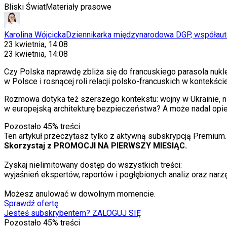
Bliski Świat
Materiały prasowe
Karolina Wójcicka
Dziennikarka międzynarodowa DGP, współauto
23 kwietnia, 14:08
23 kwietnia, 14:08
Czy Polska naprawdę zbliża się do francuskiego parasola nuk
w Polsce i rosnącej roli relacji polsko-francuskich w kontek
Rozmowa dotyka też szerszego kontekstu: wojny w Ukrainie, 
w europejską architekturę bezpieczeństwa? A może nadal opie
Pozostało
45
% treści
Ten artykuł przeczytasz tylko z aktywną subskrypcją Premium.
Skorzystaj z PROMOCJI NA PIERWSZY MIESIĄC.
Zyskaj nielimitowany dostęp do wszystkich treści:
wyjaśnień ekspertów, raportów i pogłębionych analiz oraz narzę
Możesz anulować w dowolnym momencie.
Sprawdź ofertę
Jesteś subskrybentem? ZALOGUJ SIĘ
Pozostało
45
% treści