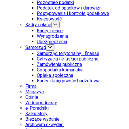
Pozostałe podatki
Podatek od spadków i darowizn
Postępowania i kontrole podatkowe
Księgowość
Kadry i płace
Kadry i płace
Wynagrodzenia
Ubezpieczenia
Samorząd
Samorząd terytorialny i finanse
Cyfryzacja i e-usługi publiczne
Zamówienia publiczne
Gospodarka komunalna
Opieka społeczna
Kadry i księgowość budżetowa
Firma
Magazyn
Opinie
Wideopodcasty
e-Poradniki
Kalkulatory
Bieżące wydanie
Archiwum e-wydań