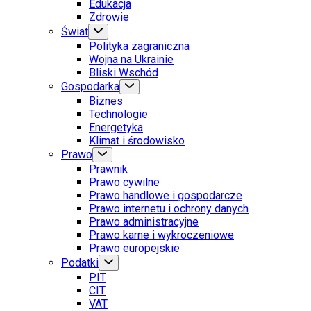
Edukacja
Zdrowie
Świat
Polityka zagraniczna
Wojna na Ukrainie
Bliski Wschód
Gospodarka
Biznes
Technologie
Energetyka
Klimat i środowisko
Prawo
Prawnik
Prawo cywilne
Prawo handlowe i gospodarcze
Prawo internetu i ochrony danych
Prawo administracyjne
Prawo karne i wykroczeniowe
Prawo europejskie
Podatki
PIT
CIT
VAT