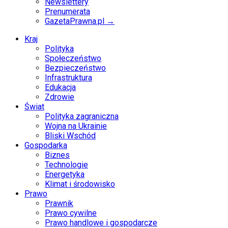
Newslettery
Prenumerata
GazetaPrawna.pl →
Kraj
Polityka
Społeczeństwo
Bezpieczeństwo
Infrastruktura
Edukacja
Zdrowie
Świat
Polityka zagraniczna
Wojna na Ukrainie
Bliski Wschód
Gospodarka
Biznes
Technologie
Energetyka
Klimat i środowisko
Prawo
Prawnik
Prawo cywilne
Prawo handlowe i gospodarcze