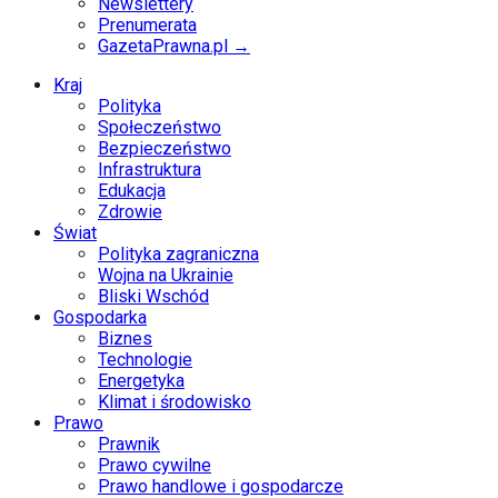
Newslettery
Prenumerata
GazetaPrawna.pl →
Kraj
Polityka
Społeczeństwo
Bezpieczeństwo
Infrastruktura
Edukacja
Zdrowie
Świat
Polityka zagraniczna
Wojna na Ukrainie
Bliski Wschód
Gospodarka
Biznes
Technologie
Energetyka
Klimat i środowisko
Prawo
Prawnik
Prawo cywilne
Prawo handlowe i gospodarcze