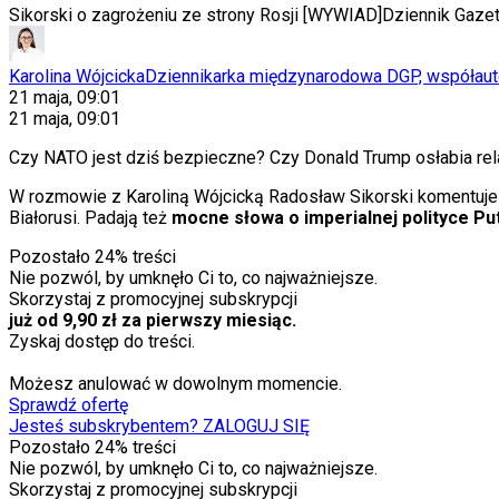
Sikorski o zagrożeniu ze strony Rosji [WYWIAD]
Dziennik Gaze
Karolina Wójcicka
Dziennikarka międzynarodowa DGP, współauto
21 maja, 09:01
21 maja, 09:01
Czy NATO jest dziś bezpieczne? Czy Donald Trump osłabia re
W rozmowie z Karoliną Wójcicką Radosław Sikorski komentuje 
Białorusi. Padają też
mocne słowa o imperialnej polityce Put
Pozostało
24
% treści
Nie pozwól, by umknęło Ci to, co najważniejsze.
Skorzystaj z promocyjnej subskrypcji
już od 9,90 zł za pierwszy miesiąc.
Zyskaj dostęp do treści.
Możesz anulować w dowolnym momencie.
Sprawdź ofertę
Jesteś subskrybentem? ZALOGUJ SIĘ
Pozostało
24
% treści
Nie pozwól, by umknęło Ci to, co najważniejsze.
Skorzystaj z promocyjnej subskrypcji