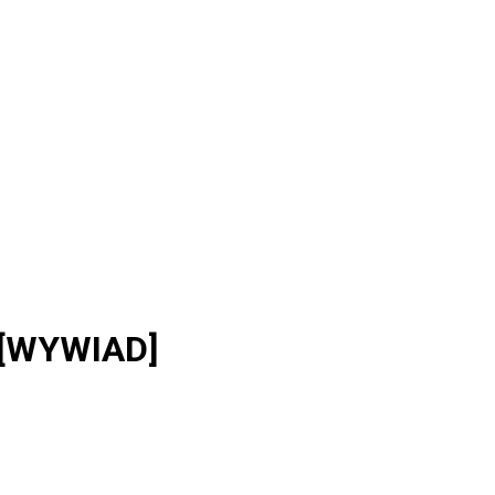
” [WYWIAD]