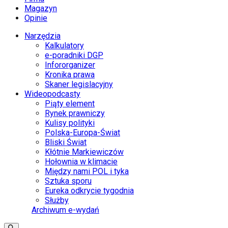
Magazyn
Opinie
Narzędzia
Kalkulatory
e-poradniki DGP
Infororganizer
Kronika prawa
Skaner legislacyjny
Wideopodcasty
Piąty element
Rynek prawniczy
Kulisy polityki
Polska-Europa-Świat
Bliski Świat
Kłótnie Markiewiczów
Hołownia w klimacie
Między nami POL i tyka
Sztuka sporu
Eureka odkrycie tygodnia
Służby
Archiwum e-wydań