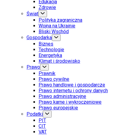
Edukacja
Zdrowie
Świat
Polityka zagraniczna
Wojna na Ukrainie
Bliski Wschód
Gospodarka
Biznes
Technologie
Energetyka
Klimat i środowisko
Prawo
Prawnik
Prawo cywilne
Prawo handlowe i gospodarcze
Prawo internetu i ochrony danych
Prawo administracyjne
Prawo karne i wykroczeniowe
Prawo europejskie
Podatki
PIT
CIT
VAT