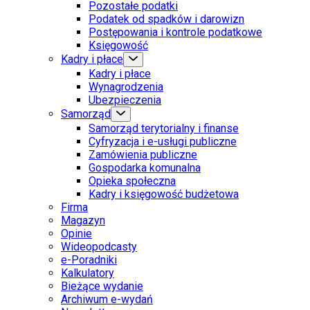
Pozostałe podatki
Podatek od spadków i darowizn
Postępowania i kontrole podatkowe
Księgowość
Kadry i płace
Kadry i płace
Wynagrodzenia
Ubezpieczenia
Samorząd
Samorząd terytorialny i finanse
Cyfryzacja i e-usługi publiczne
Zamówienia publiczne
Gospodarka komunalna
Opieka społeczna
Kadry i księgowość budżetowa
Firma
Magazyn
Opinie
Wideopodcasty
e-Poradniki
Kalkulatory
Bieżące wydanie
Archiwum e-wydań