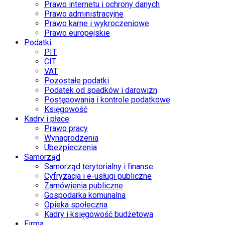
Prawo internetu i ochrony danych
Prawo administracyjne
Prawo karne i wykroczeniowe
Prawo europejskie
Podatki
PIT
CIT
VAT
Pozostałe podatki
Podatek od spadków i darowizn
Postępowania i kontrole podatkowe
Księgowość
Kadry i płace
Prawo pracy
Wynagrodzenia
Ubezpieczenia
Samorząd
Samorząd terytorialny i finanse
Cyfryzacja i e-usługi publiczne
Zamówienia publiczne
Gospodarka komunalna
Opieka społeczna
Kadry i księgowość budżetowa
Firma