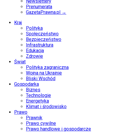
Newslettery
Prenumerata
GazetaPrawna.pl →
Kraj
Polityka
Społeczeństwo
Bezpieczeństwo
Infrastruktura
Edukacja
Zdrowie
Świat
Polityka zagraniczna
Wojna na Ukrainie
Bliski Wschód
Gospodarka
Biznes
Technologie
Energetyka
Klimat i środowisko
Prawo
Prawnik
Prawo cywilne
Prawo handlowe i gospodarcze