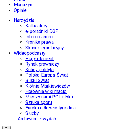
Magazyn
Opinie
Narzędzia
Kalkulatory
e-poradniki DGP
Infororganizer
Kronika prawa
Skaner legislacyjny
Wideopodcasty
Piąty element
Rynek prawniczy
Kulisy polityki
Polska-Europa-Świat
Bliski Świat
Kłótnie Markiewiczów
Hołownia w klimacie
Między nami POL i tyka
Sztuka sporu
Eureka odkrycie tygodnia
Służby
Archiwum e-wydań