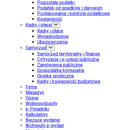
Pozostałe podatki
Podatek od spadków i darowizn
Postępowania i kontrole podatkowe
Księgowość
Kadry i płace
Kadry i płace
Wynagrodzenia
Ubezpieczenia
Samorząd
Samorząd terytorialny i finanse
Cyfryzacja i e-usługi publiczne
Zamówienia publiczne
Gospodarka komunalna
Opieka społeczna
Kadry i księgowość budżetowa
Firma
Magazyn
Opinie
Wideopodcasty
e-Poradniki
Kalkulatory
Bieżące wydanie
Archiwum e-wydań