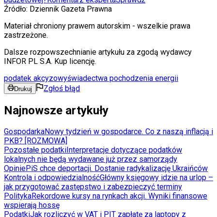
Źródło:
Dziennik Gazeta Prawna
Materiał chroniony prawem autorskim - wszelkie prawa
zastrzeżone.
Dalsze rozpowszechnianie artykułu za zgodą wydawcy
INFOR PL S.A. Kup licencję.
podatek akcyzowy
świadectwa pochodzenia energii
Zgłoś błąd
Drukuj
Najnowsze artykuły
Gospodarka
Nowy tydzień w gospodarce. Co z naszą inflacją i
PKB? [ROZMOWA]
Pozostałe podatki
Interpretacje dotyczące podatków
lokalnych nie będą wydawane już przez samorządy
Opinie
PiS chce deportacji. Dostanie radykalizację Ukraińców
Kontrola i odpowiedzialność
Główny księgowy idzie na urlop –
jak przygotować zastępstwo i zabezpieczyć terminy
Polityka
Rekordowe kursy na rynkach akcji. Wyniki finansowe
wspierają hossę
Podatki
Jak rozliczyć w VAT i PIT zapłatę za laptopy z