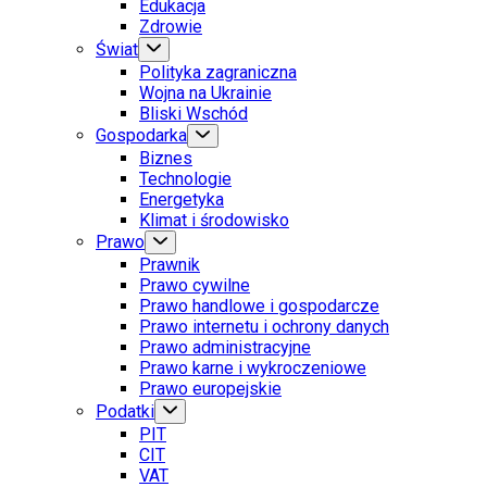
Edukacja
Zdrowie
Świat
Polityka zagraniczna
Wojna na Ukrainie
Bliski Wschód
Gospodarka
Biznes
Technologie
Energetyka
Klimat i środowisko
Prawo
Prawnik
Prawo cywilne
Prawo handlowe i gospodarcze
Prawo internetu i ochrony danych
Prawo administracyjne
Prawo karne i wykroczeniowe
Prawo europejskie
Podatki
PIT
CIT
VAT