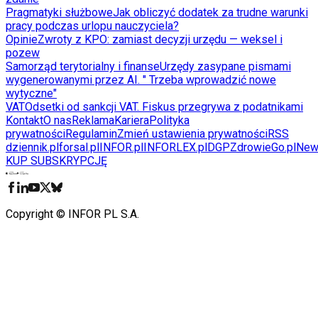
Pragmatyki służbowe
Jak obliczyć dodatek za trudne warunki
pracy podczas urlopu nauczyciela?
Opinie
Zwroty z KPO: zamiast decyzji urzędu — weksel i
pozew
Samorząd terytorialny i finanse
Urzędy zasypane pismami
wygenerowanymi przez AI. " Trzeba wprowadzić nowe
wytyczne"
VAT
Odsetki od sankcji VAT. Fiskus przegrywa z podatnikami
Kontakt
O nas
Reklama
Kariera
Polityka
prywatności
Regulamin
Zmień ustawienia prywatności
RSS
dziennik.pl
forsal.pl
INFOR.pl
INFORLEX.pl
DGP
ZdrowieGo.pl
New
KUP SUBSKRYPCJĘ
Pobierz w
Pobierz z
Copyright © INFOR PL S.A.