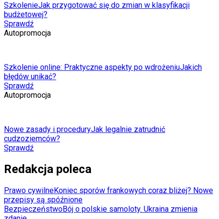
Szkolenie
Jak przygotować się do zmian w klasyfikacji
budżetowej?
Sprawdź
Autopromocja
Szkolenie online: Praktyczne aspekty po wdrożeniu
Jakich
błędów unikać?
Sprawdź
Autopromocja
Nowe zasady i procedury
Jak legalnie zatrudnić
cudzoziemców?
Sprawdź
Redakcja poleca
Prawo cywilne
Koniec sporów frankowych coraz bliżej? Nowe
przepisy są spóźnione
Bezpieczeństwo
Bój o polskie samoloty. Ukraina zmienia
zdanie