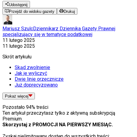
Udostępnij
Przejdź do widoku gazety
Drukuj
Mariusz Szulc
Dziennikarz Dziennika Gazety Prawnej
specjalizujący się w tematyce podatkowej
11 lutego 2025
11 lutego 2025
Skrót artykułu
Skąd zwolnienie
Jak je wyliczyć
Dwie linie orzecznicze
Już doprecyzowano
Pokaż
więcej
Pozostało
94
% treści
Ten artykuł przeczytasz tylko z aktywną subskrypcją
Premium.
Skorzystaj z PROMOCJI NA PIERWSZY MIESIĄC.
Zyskaj nielimitowany dostęp do wszystkich treści: