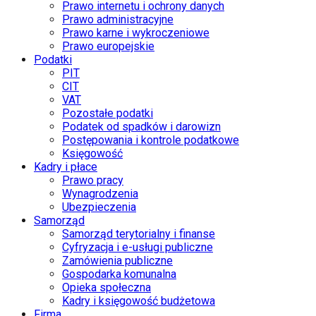
Prawo internetu i ochrony danych
Prawo administracyjne
Prawo karne i wykroczeniowe
Prawo europejskie
Podatki
PIT
CIT
VAT
Pozostałe podatki
Podatek od spadków i darowizn
Postępowania i kontrole podatkowe
Księgowość
Kadry i płace
Prawo pracy
Wynagrodzenia
Ubezpieczenia
Samorząd
Samorząd terytorialny i finanse
Cyfryzacja i e-usługi publiczne
Zamówienia publiczne
Gospodarka komunalna
Opieka społeczna
Kadry i księgowość budżetowa
Firma