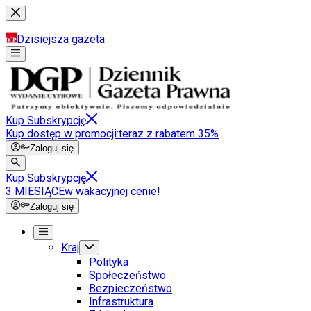
Dzisiejsza gazeta
Kup Subskrypcję
Kup dostęp w promocji:
teraz z rabatem 35%
Zaloguj się
Kup Subskrypcję
3 MIESIĄCE
w wakacyjnej cenie!
Zaloguj się
Kraj
Polityka
Społeczeństwo
Bezpieczeństwo
Infrastruktura