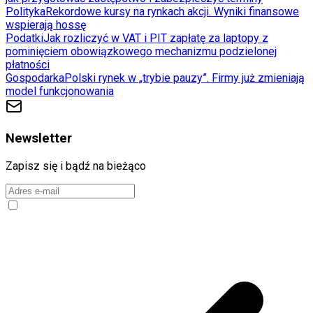
Polityka
Rekordowe kursy na rynkach akcji. Wyniki finansowe
wspierają hossę
Podatki
Jak rozliczyć w VAT i PIT zapłatę za laptopy z
pominięciem obowiązkowego mechanizmu podzielonej
płatności
Gospodarka
Polski rynek w „trybie pauzy”. Firmy już zmieniają
model funkcjonowania
Newsletter
Zapisz się i bądź na bieżąco