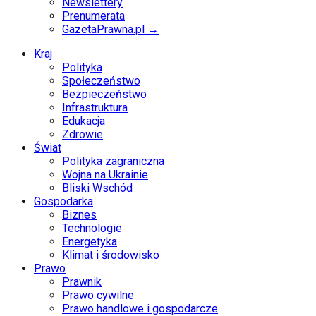
Newslettery
Prenumerata
GazetaPrawna.pl →
Kraj
Polityka
Społeczeństwo
Bezpieczeństwo
Infrastruktura
Edukacja
Zdrowie
Świat
Polityka zagraniczna
Wojna na Ukrainie
Bliski Wschód
Gospodarka
Biznes
Technologie
Energetyka
Klimat i środowisko
Prawo
Prawnik
Prawo cywilne
Prawo handlowe i gospodarcze