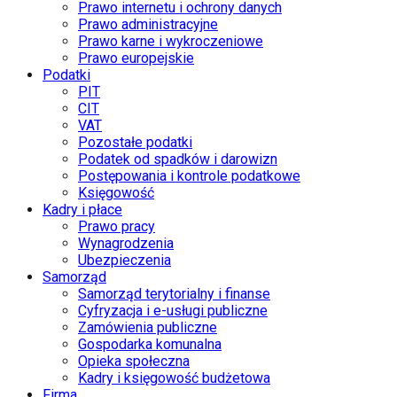
Prawo internetu i ochrony danych
Prawo administracyjne
Prawo karne i wykroczeniowe
Prawo europejskie
Podatki
PIT
CIT
VAT
Pozostałe podatki
Podatek od spadków i darowizn
Postępowania i kontrole podatkowe
Księgowość
Kadry i płace
Prawo pracy
Wynagrodzenia
Ubezpieczenia
Samorząd
Samorząd terytorialny i finanse
Cyfryzacja i e-usługi publiczne
Zamówienia publiczne
Gospodarka komunalna
Opieka społeczna
Kadry i księgowość budżetowa
Firma