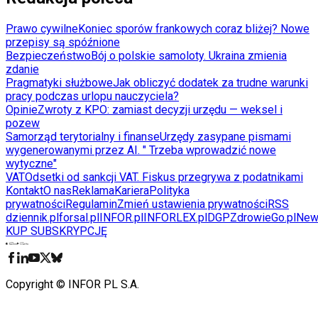
Prawo cywilne
Koniec sporów frankowych coraz bliżej? Nowe
przepisy są spóźnione
Bezpieczeństwo
Bój o polskie samoloty. Ukraina zmienia
zdanie
Pragmatyki służbowe
Jak obliczyć dodatek za trudne warunki
pracy podczas urlopu nauczyciela?
Opinie
Zwroty z KPO: zamiast decyzji urzędu — weksel i
pozew
Samorząd terytorialny i finanse
Urzędy zasypane pismami
wygenerowanymi przez AI. " Trzeba wprowadzić nowe
wytyczne"
VAT
Odsetki od sankcji VAT. Fiskus przegrywa z podatnikami
Kontakt
O nas
Reklama
Kariera
Polityka
prywatności
Regulamin
Zmień ustawienia prywatności
RSS
dziennik.pl
forsal.pl
INFOR.pl
INFORLEX.pl
DGP
ZdrowieGo.pl
New
KUP SUBSKRYPCJĘ
Pobierz w
Pobierz z
Copyright © INFOR PL S.A.