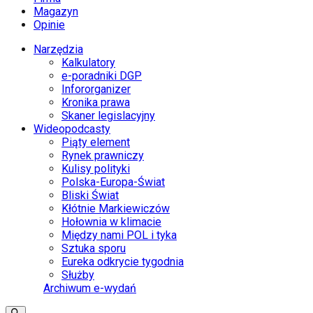
Magazyn
Opinie
Narzędzia
Kalkulatory
e-poradniki DGP
Infororganizer
Kronika prawa
Skaner legislacyjny
Wideopodcasty
Piąty element
Rynek prawniczy
Kulisy polityki
Polska-Europa-Świat
Bliski Świat
Kłótnie Markiewiczów
Hołownia w klimacie
Między nami POL i tyka
Sztuka sporu
Eureka odkrycie tygodnia
Służby
Archiwum e-wydań