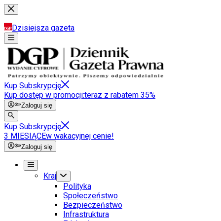
Dzisiejsza gazeta
Kup Subskrypcję
Kup dostęp w promocji:
teraz z rabatem 35%
Zaloguj się
Kup Subskrypcję
3 MIESIĄCE
w wakacyjnej cenie!
Zaloguj się
Kraj
Polityka
Społeczeństwo
Bezpieczeństwo
Infrastruktura