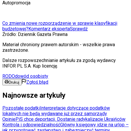
Autopromocja
Co zmienia nowe rozporządzenie w sprawie klasyfikacji
budżetowej?
Komentarz eksperta
Sprawdź
Źródło:
Dziennik Gazeta Prawna
Materiał chroniony prawem autorskim - wszelkie prawa
zastrzeżone.
Dalsze rozpowszechnianie artykułu za zgodą wydawcy
INFOR PL S.A. Kup licencję.
RODO
dowód osobisty
Zgłoś błąd
Drukuj
Najnowsze artykuły
Pozostałe podatki
Interpretacje dotyczące podatków
lokalnych nie będą wydawane już przez samorządy
Opinie
PiS chce deportacji. Dostanie radykalizację Ukraińców
Kontrola i odpowiedzialność
Główny księgowy idzie na urlop –
jak przygotować zastępstwo i zabezpieczyć terminy