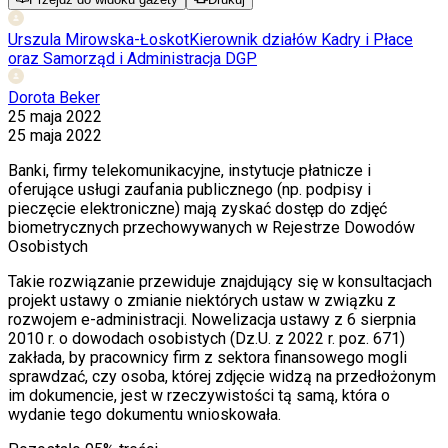
Urszula Mirowska-Łoskot
Kierownik działów Kadry i Płace
oraz Samorząd i Administracja DGP
Dorota Beker
25 maja 2022
25 maja 2022
Banki, firmy telekomunikacyjne, instytucje płatnicze i
oferujące usługi zaufania publicznego (np. podpisy i
pieczęcie elektroniczne) mają zyskać dostęp do zdjęć
biometrycznych przechowywanych w Rejestrze Dowodów
Osobistych
Takie rozwiązanie przewiduje znajdujący się w konsultacjach
projekt ustawy o
zmianie niekt
ó
rych ustaw w związku z
rozwojem e-administracji. Nowelizacja ustawy z 6 sierpnia
2010 r. o dowodach osobistych (Dz.U. z 2022 r. poz. 671)
zakłada, by pracownicy firm z sektora finansowego mogli
sprawdzać, czy osoba, kt
ó
rej zdjęcie widzą na przedłożonym
im dokumencie, jest w rzeczywistości tą samą, kt
ó
ra o
wydanie tego dokumentu wnioskowała.