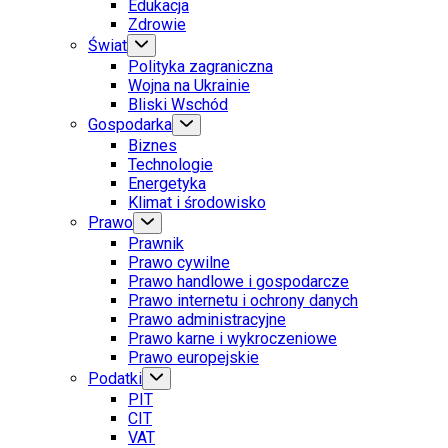
Edukacja
Zdrowie
Świat
Polityka zagraniczna
Wojna na Ukrainie
Bliski Wschód
Gospodarka
Biznes
Technologie
Energetyka
Klimat i środowisko
Prawo
Prawnik
Prawo cywilne
Prawo handlowe i gospodarcze
Prawo internetu i ochrony danych
Prawo administracyjne
Prawo karne i wykroczeniowe
Prawo europejskie
Podatki
PIT
CIT
VAT