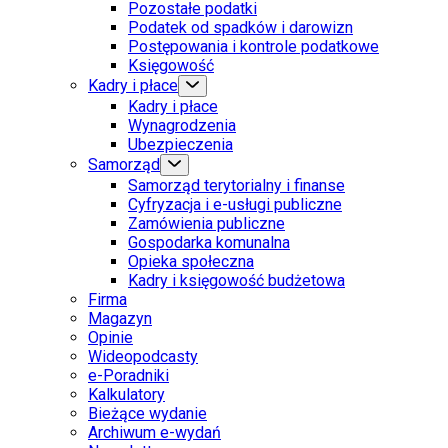
Pozostałe podatki
Podatek od spadków i darowizn
Postępowania i kontrole podatkowe
Księgowość
Kadry i płace
Kadry i płace
Wynagrodzenia
Ubezpieczenia
Samorząd
Samorząd terytorialny i finanse
Cyfryzacja i e-usługi publiczne
Zamówienia publiczne
Gospodarka komunalna
Opieka społeczna
Kadry i księgowość budżetowa
Firma
Magazyn
Opinie
Wideopodcasty
e-Poradniki
Kalkulatory
Bieżące wydanie
Archiwum e-wydań