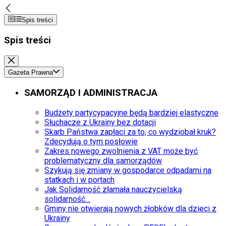
Spis treści
Spis treści
Gazeta Prawna
SAMORZĄD I ADMINISTRACJA
Budżety partycypacyjne będą bardziej elastyczne
Słuchacze z Ukrainy bez dotacji
Skarb Państwa zapłaci za to, co wydziobał kruk?
Zdecydują o tym posłowie
Zakres nowego zwolnienia z VAT może być
problematyczny dla samorządów
Szykują się zmiany w gospodarce odpadami na
statkach i w portach
Jak Solidarność złamała nauczycielską
solidarność…
Gminy nie otwierają nowych żłobków dla dzieci z
Ukrainy